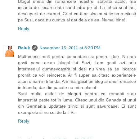
Blogul uneia din romancele noastre, stabilita acolo, ma
incanta de fiecare data cand intru pe el. La fel ca si al tau,
descoperit de curand. Cred ca ti-ar placea si tie sa o citesti
pe Suzi, daca nu cumva ai dat deja de ea. Numai bine!
Reply
Raluk
November 15, 2011 at 8:30 PM
Multumesc mult pentru comentariu si pentru idee. Nu am
gasit pana acum blogul lui Suzi, l-am gasit azi prin
intermediul dumnevoastra si desi nu vrea sa se incarce
promit ca voi reincerca. Ar fi super sa citesc experientele
altui roman in Irlanda. Am mai gasit un blog al unei romance
in Irlanda, dar din pacate nu mi-a placut.
Sunt multe astfel de bloguri pentru ca romanii s-au
imprastiat peste tot in lume. Citesc unul din Canada si unul
din Germania updatate zilnic si sunt savuroase. Ei sunt
exemplele si nu cei de la TV...
Reply