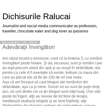
Dichisurile Ralucai
Journalist and social media communicator as profession,
traveller, chocolate eater and dog lover as passions
November 15, 2011
Adevăraţii învingători
Am văzut recent o emisiune, cred că la Antena 3, cu românii
invingători peste hotare. Şi da, recunosc sunt şi români care
au ieşit precum uleiul din apă şi au reuşit în străinătate, dar
pentru ca cele 4-5 exemple să existe, trebuie ca masa din
care au plecat ele să fie de 100 de ori mai mare.
Aşa că am început să caut bloguri ale românilor din
străinătate, aşa ca şi mine. Sincer ori eu sunt de puţin timp
aici, ori unii dintre cei ce ţin bloguri sunt niţel luaţi. Unii văd
peste tot îngeri, alţii au nevoie de tot felul de terapii,
meditează studiază religiile şi se simt împliniţi, alţii
(întâmplător din Irlanda) vorbesc de nişte treburi care nu