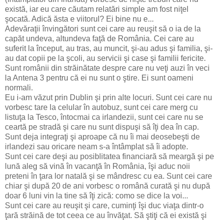
există, iar eu care căutam relatări simple am fost niţel
şocată. Adică ăsta e viitorul? Ei bine nu e...
Adevăraţii învingători sunt cei care au reuşit să o ia de la
capăt undeva, altundeva faţă de România. Cei care au
suferit la început, au tras, au muncit, şi-au adus şi familia, şi-
au dat copii pe la şcoli, au servicii şi case şi familii fericite.
Sunt românii din străinătate despre care nu veţi auzi în veci
la Antena 3 pentru că ei nu sunt o ştire. Ei sunt oameni
normali.
Eu i-am văzut prin Dublin şi prin alte locuri. Sunt cei care nu
vorbesc tare la celular în autobuz, sunt cei care merg cu
listuţa la Tesco, întocmai ca irlandezii, sunt cei care nu se
ceartă pe stradă şi care nu sunt dispuşi să îţi dea în cap.
Sunt deja integraţi şi aproape că nu îi mai deosebeşti de
irlandezi sau oricare neam s-a întâmplat să îi adopte.
Sunt cei care deşi au posiblitatea financiară să meargă şi pe
lună aleg să vină în vacanţă în România, îşi aduc noii
preteni în ţara lor natală şi se mândresc cu ea. Sunt cei care
chiar şi după 20 de ani vorbesc o română curată şi nu după
doar 6 luni vin la tine să îţi zică: como se dice la voi...
Sunt cei care au reuşit şi care, cuminţi îşi duc viaţa dintr-o
ţară străină de tot ceea ce au învăţat. Să ştiţi că ei există şi