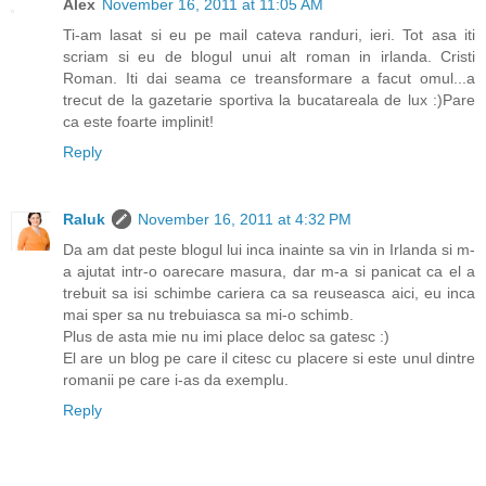
Alex
November 16, 2011 at 11:05 AM
Ti-am lasat si eu pe mail cateva randuri, ieri. Tot asa iti
scriam si eu de blogul unui alt roman in irlanda. Cristi
Roman. Iti dai seama ce treansformare a facut omul...a
trecut de la gazetarie sportiva la bucatareala de lux :)Pare
ca este foarte implinit!
Reply
Raluk
November 16, 2011 at 4:32 PM
Da am dat peste blogul lui inca inainte sa vin in Irlanda si m-
a ajutat intr-o oarecare masura, dar m-a si panicat ca el a
trebuit sa isi schimbe cariera ca sa reuseasca aici, eu inca
mai sper sa nu trebuiasca sa mi-o schimb.
Plus de asta mie nu imi place deloc sa gatesc :)
El are un blog pe care il citesc cu placere si este unul dintre
romanii pe care i-as da exemplu.
Reply