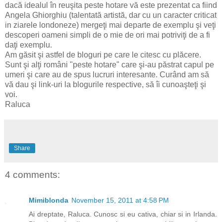
dacă idealul în reuşita peste hotare vă este prezentat ca fiind
Angela Ghiorghiu (talentată artistă, dar cu un caracter criticat
in ziarele londoneze) mergeţi mai departe de exemplu şi veţi
descoperi oameni simpli de o mie de ori mai potriviţi de a fi
daţi exemplu.
Am găsit şi astfel de bloguri pe care le citesc cu plăcere.
Sunt şi alţi români "peste hotare" care şi-au păstrat capul pe
umeri şi care au de spus lucruri interesante. Curând am să
vă dau şi link-uri la blogurile respective, să îi cunoaşteţi şi
voi.
Raluca
Share
4 comments:
Mimiblonda
November 15, 2011 at 4:58 PM
Ai dreptate, Raluca. Cunosc si eu cativa, chiar si in Irlanda.