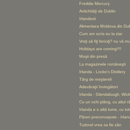
Freddie Mercury
Antichităţi de Dublin
Irlandezii
Alimentara Moldova din Dub
Cum am scris eu la ziar
Vreţi să fiţi fericiţi? nu vă m
Holidays are coming!!!!
Moşii din presă
La magazinele româneşti
Irlanda - Locke's Distilery
Târg de meştereli
Adevăraţii învingători
Irlanda - Glendalough, Wic
Cu un ochi plâng, cu altul râ
Irlanda e o altă lume, cu tot
Păreri preconcepute - Irla
Tudorel vrea sa fie zân