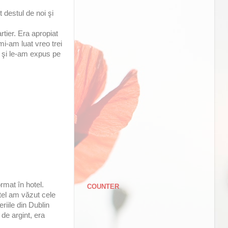
t destul de noi şi
tier. Era apropiat
i-am luat vreo trei
t şi le-am expus pe
ormat în hotel.
COUNTER
stel am văzut cele
riile din Dublin
 de argint, era