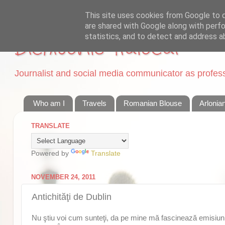
This site uses cookies from Google to de
are shared with Google along with perfo
statistics, and to detect and address a
Dichisurile Ralucai
Journalist and social media communicator as professi
Who am I
Travels
Romanian Blouse
Arlonia
TRANSLATE
Powered by
Translate
NOVEMBER 24, 2011
Antichităţi de Dublin
Nu ştiu voi cum sunteţi, da pe mine mă fascinează emisiunile