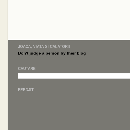
JOACA, VIATA SI CALATORII
Don't judge a
person by their
blog
CAUTARE
FEEDJIT