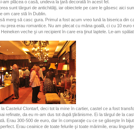
i-am plăcea o casă, undeva la ţară decorată în acest fel.
rea sunt târguri de antichităţi, iar obiectele pe care le găsesc aici sun
de om care stă în Dublin.
 să merg să casc gura. Primul a fost acum vreo lună la biserica din car
nu prea erau romantice. Nu am plecat cu mâna goală, ci cu 10 euro m
 Heineken veche şi un recipient în care era ţinut laptele. Le-am spăla
la Castelul Clontarf, deci tot la mine în cartier, castel ce a fost transf
i mai refinate, da eu m-am dus tot după ţărănisme. Ei la târgul de la ca
tă. Erau 300-500 de euro, dar în comparaţie cu ce se găseşte în bijute
erfect. Erau ceainice de toate felurile şi toate mărimile, erau linguriţe