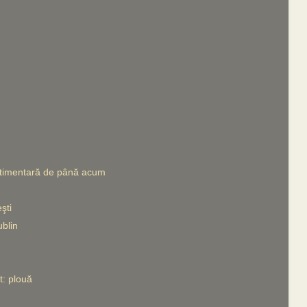
stimentară de până acum
şti
blin
t: plouă