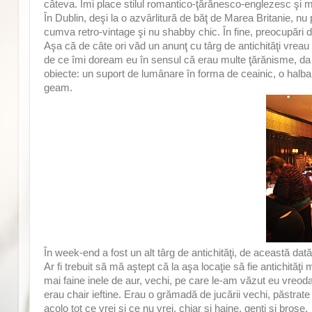
câteva. Îmi place stilul romantico-ţărănesco-englezesc şi m
În Dublin, deşi la o azvârlitură de băţ de Marea Britanie, nu p
cumva retro-vintage şi nu shabby chic. În fine, preocupări 
Aşa că de câte ori văd un anunţ cu târg de antichităţi vreau
de ce îmi doream eu în sensul că erau multe ţărănisme, da 
obiecte: un suport de lumânare în forma de ceainic, o halba
geam.
În week-end a fost un alt târg de antichităţi, de această dată 
Ar fi trebuit să mă aştept că la aşa locaţie să fie antichităţ
mai faine inele de aur, vechi, pe care le-am văzut eu vreoda
erau chair ieftine. Erau o grămadă de jucării vechi, păstrate p
acolo tot ce vrei şi ce nu vrei, chiar şi haine, genţi şi broşe.