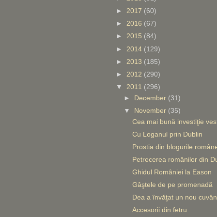
►
2017
(60)
►
2016
(67)
►
2015
(84)
►
2014
(129)
►
2013
(185)
►
2012
(290)
▼
2011
(296)
►
December
(31)
▼
November
(35)
Cea mai bună investiţie ve
Cu Loganul prin Dublin
Prostia din blogurile române
Petrecerea românilor din Du
Ghidul României la Eason
Gâştele de pe promenadă
Dea a învăţat un nou cuvân
Accesorii din fetru