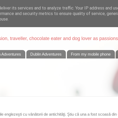
liver its services and to analyze traffic. Your IP address and u
rmance and security metrics to ensure quality of service, gene
buse.
on, traveller, chocolate eater and dog lover as passions
n Adventures
Dublin Adventures
From my mobile phone
 englezeşti cu vânătorii de antichităţi. Ştiu că una a fost scoasă din 