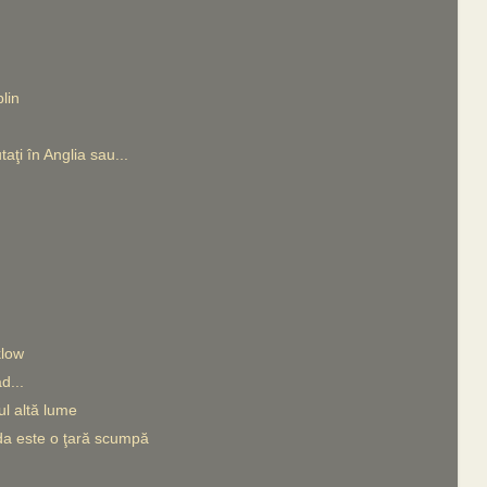
lin
utaţi în Anglia sau...
klow
d...
ul altă lume
nda este o ţară scumpă