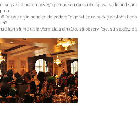
i se par că poartă poveşti pe care eu nu sunt dispusă să le aud sau 
 prea.
ă îmi iau nişte ochelari de vedere în genul celor purtaţi de John Leno
u ei?
nsă fain să mă uit la viermuiala din târg, să observ feţe, să studiez c