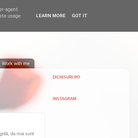
ser-agent
rate usage
LEARN MORE
GOT IT
Work with me
DICHISURI.RO
INSTAGRAM
grilă, da mai sunt