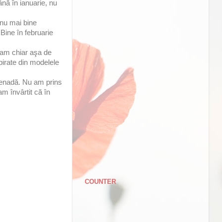
nă în ianuarie, nu
 nu mai bine
 Bine în februarie
ream chiar aşa de
spirate din modelele
menadă. Nu am prins
m învârtit că în
COUNTER