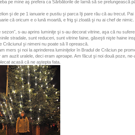
reba pe mine aş prefera ca Sărbătorile de Iarnă să se prelungească pâ
n şi de pe 1 ianuarie e pustiu şi parca îţi pare rău că au trecut. Pai
uarie că oricum e o lună moartă, e frig şi zloată şi nu ai chef de nimic.
"de sezon", s-au aprins luminiţe şi s-au decorat vitrine, aşa că nu sufe
inile stradale, sunt reduceri, sunt vitrine faine, găseşti nişte haine in
e Crăciunul şi nimeni nu poate să îl oprească.
am mers şi noi la aprinderea luminiţelor în Bradul de Crăciun pe pro
r am auzit uralele, deci eram aproape. Am făcut şi noi două poze, ne-a
plecat acasă că ne aştepta fata.