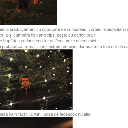
stui brad. Oameni cu copii care se cunoşteau, vorbeu la distanţă şi 
 a-şi cumpăra fish and cips, peşte cu carfoti prajiţi.
 împărţea cadouri copiilor şi făcea poze cu cei mici.
 probabil că m-aş fi simţit extrem de bine, dar aşa mi-a fost dor de ca
asă i-am făcut lui Alin...poză de facebook nu alta