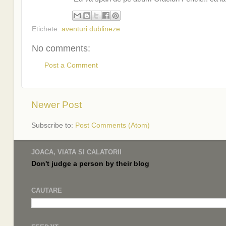
Etichete:
aventuri dublineze
No comments:
Post a Comment
Newer Post
Subscribe to:
Post Comments (Atom)
JOACA, VIATA SI CALATORII
Don't judge a
person by their
blog
CAUTARE