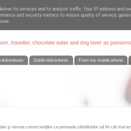
liver its services and to analyze traffic. Your IP address and u
rmance and security metrics to ensure quality of service, gene
buse.
on, traveller, chocolate eater and dog lover as passions
n Adventures
Dublin Adventures
From my mobile phone
r şi nevoia comercianţilor ca perioada sărbătorilor să fie cât mai l