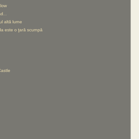
klow
d...
ul altă lume
nda este o ţară scumpă
Castle