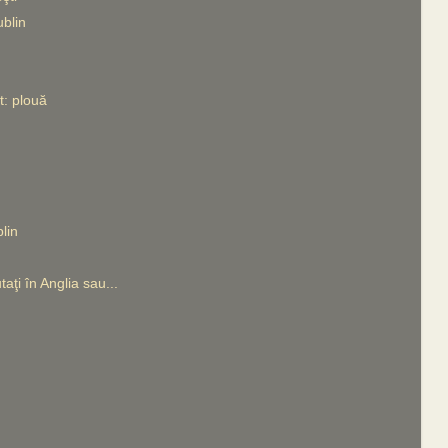
blin
t: plouă
lin
utaţi în Anglia sau...