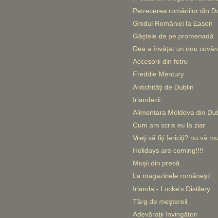
Petrecerea românilor din Du
Ghidul României la Eason
Gâştele de pe promenadă
Dea a învăţat un nou cuvân
Accesorii din fetru
Freddie Mercury
Antichităţi de Dublin
Irlandezii
Alimentara Moldova din Dub
Cum am scris eu la ziar
Vreţi să fiţi fericiţi? nu vă m
Holidays are coming!!!!
Moşii din presă
La magazinele româneşti
Irlanda - Locke's Distilery
Târg de meştereli
Adevăraţii învingători