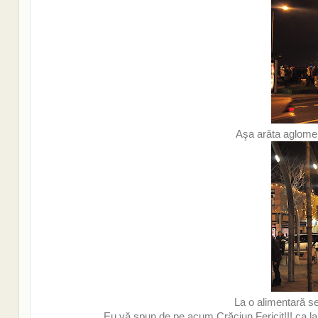
Aşa arăta aglomera
La o alimentară se
Eu vă spun de pe acum Crăciun Fericit!!! ca la