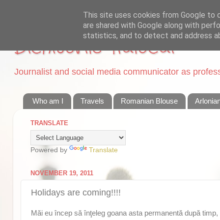
This site uses cookies from Google to de
are shared with Google along with perfo
statistics, and to detect and address a
Dichisurile Ralucai
Journalist and social media communicator as professi
Who am I
Travels
Romanian Blouse
Arlonia
TRANSLATE
Powered by
Translate
NOVEMBER 19, 2011
Holidays are coming!!!!
Măi eu încep să înţeleg goana asta permanentă după timp, da