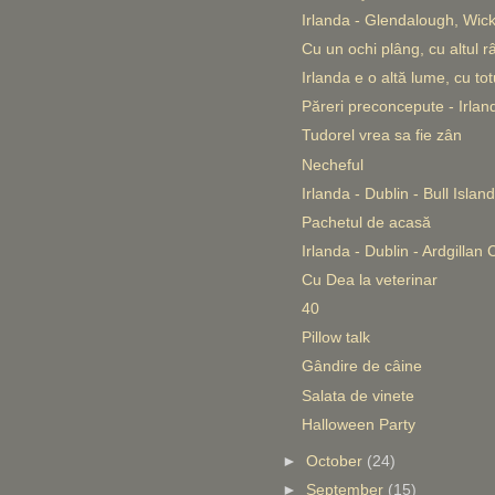
Irlanda - Glendalough, Wic
Cu un ochi plâng, cu altul râ
Irlanda e o altă lume, cu tot
Păreri preconcepute - Irla
Tudorel vrea sa fie zân
Necheful
Irlanda - Dublin - Bull Island
Pachetul de acasă
Irlanda - Dublin - Ardgillan 
Cu Dea la veterinar
40
Pillow talk
Gândire de câine
Salata de vinete
Halloween Party
►
October
(24)
►
September
(15)