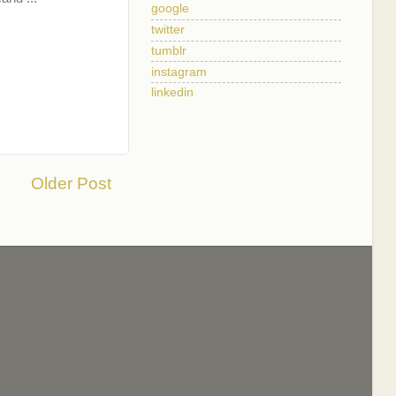
google
twitter
tumblr
instagram
linkedin
Older Post