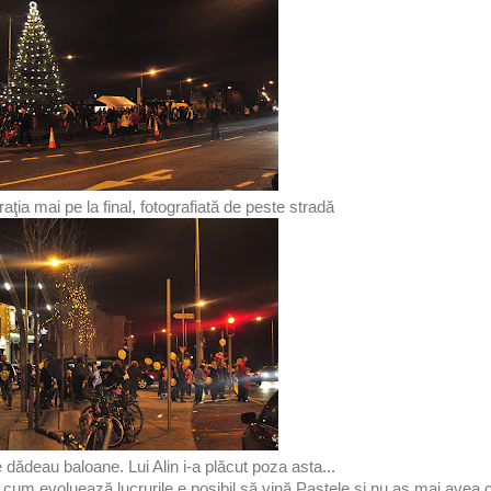
ţia mai pe la final, fotografiată de peste stradă
 dădeau baloane. Lui Alin i-a plăcut poza asta...
 cum evoluează lucrurile e posibil să vină Paştele şi nu aş mai avea c