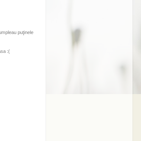
umpleau puţinele
sa :(