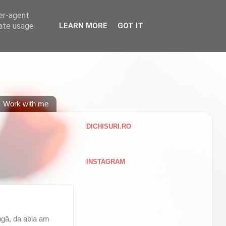
ser-agent
rate usage
LEARN MORE
GOT IT
Work with me
DICHISURI.RO
INSTAGRAM
ungă, da abia am