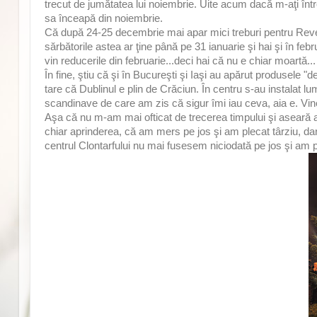
trecut de jumătatea lui noiembrie. Uite acum dacă m-aţi înt
sa înceapă din noiembrie.
Că după 24-25 decembrie mai apar mici treburi pentru Revelio
sărbătorile astea ar ţine până pe 31 ianuarie şi hai şi în febr
vin reducerile din februarie...deci hai că nu e chiar moartă...
În fine, ştiu că şi în Bucureşti şi Iaşi au apărut produsele 
tare că Dublinul e plin de Crăciun. În centru s-au instalat lum
scandinave de care am zis că sigur îmi iau ceva, aia e. Vin
Aşa că nu m-am mai ofticat de trecerea timpului şi aseară 
chiar aprinderea, că am mers pe jos şi am plecat târziu, da
centrul Clontarfului nu mai fusesem niciodată pe jos şi am 