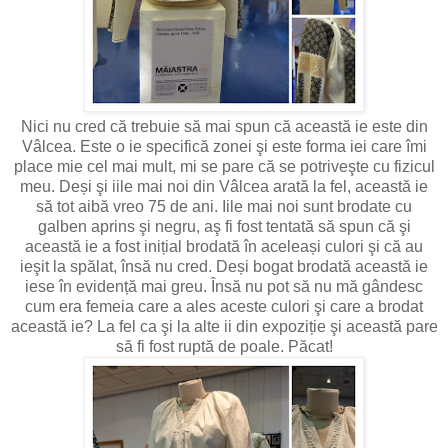
Nici nu cred că trebuie să mai spun că această ie este din
Vâlcea. Este o ie specifică zonei şi este forma iei care îmi
place mie cel mai mult, mi se pare că se potriveşte cu fizicul
meu. Deși şi iile mai noi din Vâlcea arată la fel, această ie
să tot aibă vreo 75 de ani. Iile mai noi sunt brodate cu
galben aprins şi negru, aş fi fost tentată să spun că şi
această ie a fost inițial brodată în aceleași culori şi că au
ieşit la spălat, însă nu cred. Deși bogat brodată această ie
iese în evidență mai greu. Însă nu pot să nu mă gândesc
cum era femeia care a ales aceste culori şi care a brodat
această ie? La fel ca şi la alte ii din expoziție şi această pare
să fi fost ruptă de poale. Păcat!