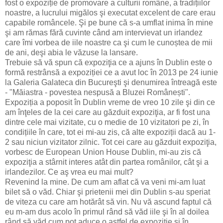
fost o expoziție de promovare a culturii române, a tradițiilor
noastre, a lucrului migălos şi executat excelent de care erau
capabile româncele. Şi pe bune că s-a umflat inima în mine
şi am rămas fără cuvinte când am intervievat un irlandez
care îmi vorbea de iile noastre ca şi cum le cunoștea de mii
de ani, deşi abia le văzuse la lansare.
Trebuie să vă spun că expoziţia ce a ajuns în Dublin este o
formă restrânsă a expoziției ce a avut loc în 2013 pe 24 iunie
la Galeria Galateca din Bucureşti şi denumirea întreagă este
- "Măiastra - povestea nespusă a Bluzei Românești".
Expoziția a poposit în Dublin vreme de vreo 10 zile şi din ce
am înţeles de la cei care au găzduit expoziţia, ar fi fost una
dintre cele mai vizitate, cu o medie de 10 vizitatori pe zi, în
condițiile în care, tot ei mi-au zis, că alte expoziții dacă au 1-
2 sau niciun vizitator zilnic. Tot cei care au găzduit expoziţia,
vorbesc de European Union House Dublin, mi-au zis că
expoziţia a stârnit interes atât din partea românilor, cât şi a
irlandezilor. Ce aş vrea eu mai mult?
Revenind la mine. De cum am aflat că va veni mi-am luat
bilet să o văd. Chiar şi prietenii mei din Dublin s-au speriat
de viteza cu care am hotărât să vin. Nu vă ascund faptul că
eu m-am dus acolo în primul rând să văd iile şi în al doilea
rând să văd cum pot aduce o astfel de expoziție şi în