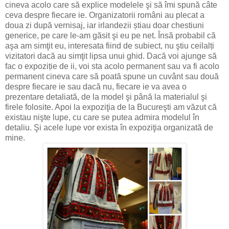
cineva acolo care să explice modelele şi să îmi spună câte
ceva despre fiecare ie. Organizatorii români au plecat a
doua zi după vernisaj, iar irlandezii știau doar chestiuni
generice, pe care le-am găsit şi eu pe net. Însă probabil că
aşa am simţit eu, interesata fiind de subiect, nu ştiu ceilalți
vizitatori dacă au simţit lipsa unui ghid. Dacă voi ajunge să
fac o expoziție de ii, voi sta acolo permanent sau va fi acolo
permanent cineva care să poată spune un cuvânt sau două
despre fiecare ie sau dacă nu, fiecare ie va avea o
prezentare detaliată, de la model şi până la materialul şi
firele folosite. Apoi la expoziţia de la Bucureşti am văzut că
existau nişte lupe, cu care se putea admira modelul în
detaliu. Şi acele lupe vor exista în expoziţia organizată de
mine.