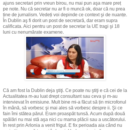
ajuns secretari prin vreun birou, nu mai pun aşa mare preț
pe note. Nu că secretar nu ar fi o muncă ok, doar că nu prea
ține de jurnalism. Vedeți voi depinde ce context şi de nuanțe.
În Dublin aş fi dorit un post de secretară, dar eram supra
calificata. Aici pentru un post de secretar la UE tragi şi 18
luni cu nenumărate examene.
Că am fost la Dublin deja ştiţi. Ce poate nu ştiţi e că cei de la
Actualitatea m-au luat drept consultant sau ceva şi m-au
intervievat în emisiune. Mult bine mi-a făcut să țin microfonul
în mână, să vorbesc şi mai ales să vorbesc despre ii. Şi ce
fain îmi stătea părul. Eram proaspăt tunsă. Acum după două
spălări nu mai stă aşa nici cu mama plăcii sau a uscătorului.
În rest prin Arlonia a venit frigul. E fix perioada aia când nu