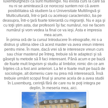
luxemburghezii că sunt multilingvi. Nu există curs la care să
nu ni se amintească ce norocoși suntem noi că avem
posibilitatea să studiem la o Universitate Multilingvă şi
Multiculturală, într-o ţară cu aceleași caracteristici, ba pe
deasupra, într-o ţară foarte tolerantă cu migranţii. Nu e aşa şi
cu toţii ştim asta, dar profesorii îşi fac numărul, noi ne facem
numărul şi vom vedea la final ce va ieşi. Asta e impresia
mea acum.
În prima oră de la cursul Introducere în etnografie, mi s-a
distrus şi ultima idee că acest master va avea vreun interes
pentru mine. În mare, dacă vrei să te intereseze vreun curs
sau chiar masterul pe întreg, trebuie să te adaptezi şi să
găseşti tu metode să îl faci interesant. Până acum e pe bază
de foarte mult lingvism şi studiu al limbilor, nimic din ce am
înţeles că a fost anii anteriori. La fel e foarte mult pe bază de
sociologie, alt domeniu care nu prea mă interesează. Însă
trebuie urmărit scopul final şi anume acela de a avea studii
în Luxemburg, cerinţă fără de care nu te poţi integra pe
deplin, în meseria mea, aici.