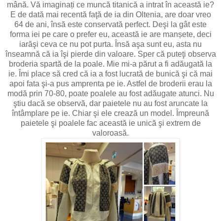
mână. Vă imaginați ce muncă titanică a intrat în această ie?
E de dată mai recentă faţă de ia din Oltenia, are doar vreo
64 de ani, însă este conservată perfect. Deşi la gât este
forma iei pe care o prefer eu, această ie are manșete, deci
iarăşi ceva ce nu pot purta. Însă aşa sunt eu, asta nu
înseamnă că ia îşi pierde din valoare. Sper că puteţi observa
broderia spartă de la poale. Mie mi-a părut a fi adăugată la
ie. Îmi place să cred că ia a fost lucrată de bunică şi că mai
apoi fata şi-a pus amprenta pe ie. Astfel de broderii erau la
modă prin 70-80, poate poalele au fost adăugate atunci. Nu
ştiu dacă se observă, dar paietele nu au fost aruncate la
întâmplare pe ie. Chiar şi ele crează un model. Împreună
paietele şi poalele fac această ie unică şi extrem de
valoroasă.