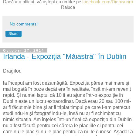
Dacă v-a plăcut, vă aştept cu un like pe
facebook.com/Dichisuriro
Raluca
No comments:
Share
October 27, 2014
Irlanda - Expoziţia "Măiastra" în Dublin
Dragilor,
la început am fost dezamăgită. Expoziția părea mai mare şi
mai bogată în poze decât era în realitate, însă mi-am revenit
rapid. Şi numai faptul că 10 ii au ajuns într-o expoziție în
Dublin este un lucru extraordinar. Dacă erau 20 sau 100 mi-
ar fi făcut mie bine şi ar fi triplat timpul pe care l-am petrecut
studiindu-le şi fotografiindu-le, însă nu ar fi schimbat cu
nimic situația. Am înţeles într-un final că expoziţia din Dublin
nu a fost făcută pentru cei cărora le plac iile ci pentru cei
care nu le plac şi nu le plac pentru că nu le cunosc. Aşadar a