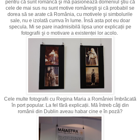
pentru că sunt româncă şi mă pasionează domeniul ştiu că
cele de mai sus nu sunt motive româneşti şi că probabil se
dorea să se arate că România, cu motivele şi simbolurile
sale, nu e izolată cumva în lume. Însă asta pot eu doar
specula. Mi se pare inadmisibilă lipsa unor explicații pe
fotografii şi o motivare a existenței lor acolo.
Cele multe fotografii cu Regina Maria a României îmbrăcată
în port popular. La fel fără explicații. Mă întreb câţi din
românii din Dublin aveau habar cine e în poză?