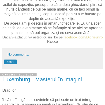
astfel de expoziție, presupune că ai deja ghiozdanul plin, că
nu te gândești ce pui pe masă mâine, cu ce faci plinul la
maşină sau cu cine lași copilul acasă pentru a te bucura pe
deplin de această expoziţie.
De aceea am şi descris în amănunt fiecare ie. Eu una sper
ca astfel de evenimente să se întâmple şi pe aici pe aproape
şi mai sper să pot organiza şi eu ceva asemănător.
Dacă v-a plăcut, vă aştept cu un like pe
facebook.com/Dichisuriro
Raluca
No comments:
Share
October 20, 2014
Luxemburg - Masterul în imagini
Dragilor,
încă nu îmi găsesc cuvintele să pot scrie un text întreg
despre ce înseamnă să înveţi în Luxemburg. Nu ştiu de ce,