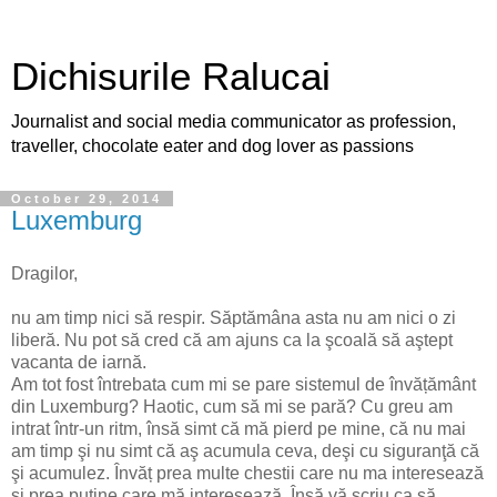
Dichisurile Ralucai
Journalist and social media communicator as profession,
traveller, chocolate eater and dog lover as passions
October 29, 2014
Luxemburg
Dragilor,
nu am timp nici să respir. Săptămâna asta nu am nici o zi
liberă. Nu pot să cred că am ajuns ca la şcoală să aştept
vacanta de iarnă.
Am tot fost întrebata cum mi se pare sistemul de învățământ
din Luxemburg? Haotic, cum să mi se pară? Cu greu am
intrat într-un ritm, însă simt că mă pierd pe mine, că nu mai
am timp şi nu simt că aş acumula ceva, deşi cu siguranţă că
şi acumulez. Învăț prea multe chestii care nu ma interesează
şi prea puţine care mă interesează. Însă vă scriu ca să