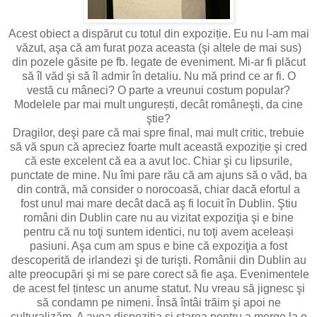
Acest obiect a dispărut cu totul din expoziție. Eu nu l-am mai
văzut, aşa că am furat poza aceasta (şi altele de mai sus)
din pozele găsite pe fb. legate de eveniment. Mi-ar fi plăcut
să îl văd şi să îl admir în detaliu. Nu mă prind ce ar fi. O
vestă cu mâneci? O parte a vreunui costum popular?
Modelele par mai mult ungurești, decât româneşti, da cine
ştie?
Dragilor, deşi pare că mai spre final, mai mult critic, trebuie
să vă spun că apreciez foarte mult această expoziție şi cred
că este excelent că ea a avut loc. Chiar şi cu lipsurile,
punctate de mine. Nu îmi pare rău că am ajuns să o văd, ba
din contră, mă consider o norocoasă, chiar dacă efortul a
fost unul mai mare decât dacă aş fi locuit în Dublin. Ştiu
români din Dublin care nu au vizitat expoziţia şi e bine
pentru că nu toţi suntem identici, nu toţi avem aceleași
pasiuni. Aşa cum am spus e bine că expoziţia a fost
descoperită de irlandezi şi de turişti. Românii din Dublin au
alte preocupări şi mi se pare corect să fie aşa. Evenimentele
de acest fel țintesc un anume statut. Nu vreau să jignesc şi
să condamn pe nimeni. Însă întâi trăim şi apoi ne
culturalizăm. A avea dispoziția şi starea pentru a merge la o