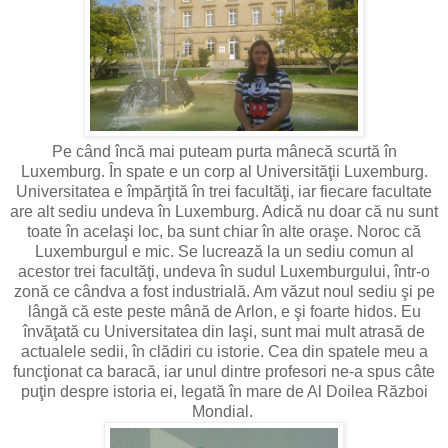
Pe când încă mai puteam purta mânecă scurtă în
Luxemburg. În spate e un corp al Universităţii Luxemburg.
Universitatea e împărţită în trei facultăţi, iar fiecare facultate
are alt sediu undeva în Luxemburg. Adică nu doar că nu sunt
toate în acelaşi loc, ba sunt chiar în alte oraşe. Noroc că
Luxemburgul e mic. Se lucrează la un sediu comun al
acestor trei facultăţi, undeva în sudul Luxemburgului, într-o
zonă ce cândva a fost industrială. Am văzut noul sediu şi pe
lângă că este peste mână de Arlon, e şi foarte hidos. Eu
învăţată cu Universitatea din Iaşi, sunt mai mult atrasă de
actualele sedii, în clădiri cu istorie. Cea din spatele meu a
funcţionat ca baracă, iar unul dintre profesori ne-a spus câte
puţin despre istoria ei, legată în mare de Al Doilea Război
Mondial.