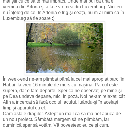
mai ştii cu ce să te mai îmbraci. Unde mai pui că una e
vremea din Arlona şi alta e vremea din Luxemburg. Nici eu
nu înţeleg de ce. În Arlonia e frig şi ceață, nu m-ar mira ca în
Luxemburg să fie soare :)
În week-end ne-am plimbat până la cel mai apropiat parc, în
Habai, la vreo 16 minute de mers cu maşina. Parcul este
superb, dar e tare departe. Sper că ne observați pe mine şi
pe Dea undeva departe, mici în poză. Noi ne-am relaxat, cât
Alin a încercat să facă ocolul lacului, luându-şi în acelaşi
timp şi aparatul cu el.
Cam asta e dragilor. Aștept un mail ca să mă pot apuca de
un nou proiect. Sâmbătă mergem să ne plimbăm, iar
duminică sper să votăm. Vă povestesc eu ce şi cum.