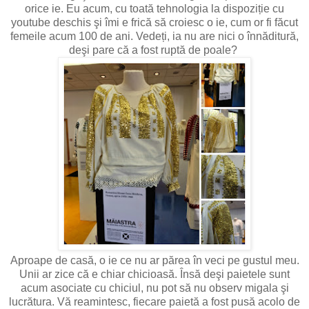
orice ie. Eu acum, cu toată tehnologia la dispoziție cu
youtube deschis şi îmi e frică să croiesc o ie, cum or fi făcut
femeile acum 100 de ani. Vedeți, ia nu are nici o înnăditură,
deşi pare că a fost ruptă de poale?
Aproape de casă, o ie ce nu ar părea în veci pe gustul meu.
Unii ar zice că e chiar chicioasă. Însă deşi paietele sunt
acum asociate cu chiciul, nu pot să nu observ migala şi
lucrătura. Vă reamintesc, fiecare paietă a fost pusă acolo de