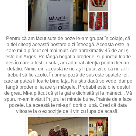
Pentru că am făcut sute de poze le-am grupat în colaje, că
altfel citeați această postare o zi întreagă. Aceasta este ia
care mi-a plăcut cel mai mult. Are aproximativ 45 de ani şi
este din Argeș. Pe lângă bogăția broderiei şi punctul foarte
des în care a fost cusută, am admirat atenţia pentru fiecare
detaliu. Nimic din această ie nu aş fi putut zice că nu ar fi
trebuit să fie acolo. În prima poză de sus este spatele iei,
care ar putea fi foarte bine faţa. Nu ştiu dacă se vede, dar pe
lângă broderie, ia are și mărgele. Probabil este o ie destul
de grea. Mi-a plăcut că şi la gât e dichisită şi la mâneci... Vă
spun, m-am învârtit în jurul ei minute bune, înainte de a face
pozele. La această ie mi-aş fi dorit o lupă. Cred că data
viitoare la o expoziție de ii vin cu lupa de acasă.