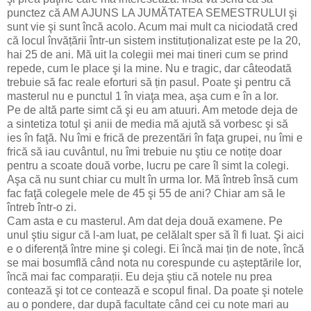
punctez că AM AJUNS LA JUMĂTATEA SEMESTRULUI şi
sunt vie şi sunt încă acolo. Acum mai mult ca niciodată cred
că locul învățării într-un sistem instituționalizat este pe la 20,
hai 25 de ani. Mă uit la colegii mei mai tineri cum se prind
repede, cum le place şi la mine. Nu e tragic, dar câteodată
trebuie să fac reale eforturi să țin pasul. Poate şi pentru că
masterul nu e punctul 1 în viaţa mea, aşa cum e în a lor.
Pe de altă parte simt că şi eu am atuuri. Am metode deja de
a sintetiza totul şi anii de media mă ajută să vorbesc şi să
ies în faţă. Nu îmi e frică de prezentări în faţa grupei, nu îmi e
frică să iau cuvântul, nu îmi trebuie nu ştiu ce notițe doar
pentru a scoate două vorbe, lucru pe care îl simt la colegi.
Aşa că nu sunt chiar cu mult în urma lor. Mă întreb însă cum
fac faţă colegele mele de 45 şi 55 de ani? Chiar am să le
întreb într-o zi.
Cam asta e cu masterul. Am dat deja două examene. Pe
unul ştiu sigur că l-am luat, pe celălalt sper să îl fi luat. Şi aici
e o diferență între mine şi colegi. Ei încă mai țin de note, încă
se mai bosumflă când nota nu corespunde cu așteptările lor,
încă mai fac comparații. Eu deja ştiu că notele nu prea
contează şi tot ce contează e scopul final. Da poate şi notele
au o pondere, dar după facultate când cei cu note mari au