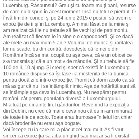
Luxemburg. Răspunsul? Greu şi cu foarte mulţi bani, resurse
de care nu dispun în acest moment. Însă nu totul e pierdut. O
învârtim din condei şi pe 24 iunie 2015 e posibil să avem o
expoziție de ii şi în Luxemburg. Am mai lăsat de la mine şi
am realizat că iile nu trebuie să fie vechi şi de patrimoniu.
Am realizat că fiecare ie în sine e o capodoperă. Şi ce dacă
ale mele au maximum 5 ani? Volumul de muncă şi raritatea
lor nu scade, ba din contră, dovedește că femeile din
România încă se mai ocupă cu aşa ceva, că e un obicei ce
s-a transmis şi că e un motiv de mândrie. Şi nu trebuie să fie
100 de ii, 10 ajung. Şi cred şi sper că există în Luxemburg
10 românce dispuse să îşi lase iia moștenită de la bunica
pentru două zile într-o expoziție. Promit că dorm acolo ca să
mă asigur că nu li se întâmplă nimic. Aşa de hotărâtă sunt să
se întâmple aşa ceva în Luxemburg. Nu neapărat pentru
români, cât pentru populația diversă a Luxemburgului.
M-a luat pe dinainte firul gândurilor. Revenind la expoziţia
din Dublin, nu cred că mai e ceva nou că eu m-am minunat
de toate iile de acolo. Toate erau frumoase în felul lor, chiar
dacă broderiile nu erau aşa bogate.
Voi începe cu ia care mi-a plăcut cel mai mult. Aș fi vrut
sincer ca expoziţia să aibă un ghid sau măcar să fi existat