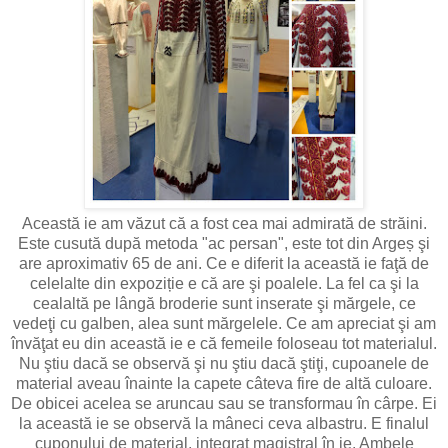
Această ie am văzut că a fost cea mai admirată de străini.
Este cusută după metoda "ac persan", este tot din Argeș şi
are aproximativ 65 de ani. Ce e diferit la această ie faţă de
celelalte din expoziție e că are şi poalele. La fel ca şi la
cealaltă pe lângă broderie sunt inserate şi mărgele, ce
vedeţi cu galben, alea sunt mărgelele. Ce am apreciat şi am
învăţat eu din această ie e că femeile foloseau tot materialul.
Nu ştiu dacă se observă şi nu ştiu dacă ştiţi, cupoanele de
material aveau înainte la capete câteva fire de altă culoare.
De obicei acelea se aruncau sau se transformau în cârpe. Ei
la această ie se observă la mâneci ceva albastru. E finalul
cuponului de material, integrat magistral în ie. Ambele