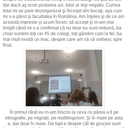
dar dacă aş scrie postarea azi, totul ar ieşi negativ. Cumva
totul mi se pare dezorganizat şi încropit din bucaţi, aşa cum
mi s-a părut şi facultatea în România. Am înţeles şi de ce am
această impresie şi acum încerc să accept şi m-am mai
liniştit când mi s-a confirmat că nu doar eu sunt nebună, ba
chiar suntem toţi cei 45 de colegi, toţi gândim cam la fel, ba
mai mult există un leac, despre care am să vă vorbesc spre
final.
În primul rând eu m-am înscris la ceva ce părea a fi pe
etnografie, pe migrații, pe multilingvism. Şi în mare pe asta
e, dar doar în mare. De fapt e despre cât de grozavi sunt