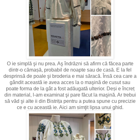
O ie simplă şi nu prea. Aş îndrăzni să afirm că făcea parte
dintr-o cămașă, probabil de noapte sau de casă. E la fel
desprinsă de poale şi broderia e mai săracă. Însă cea care a
gândit această ie avea acces la o maşină de cusut sau
poate forma de la gât a fost adăugată ulterior. Deși e încreț
din material, l-am examinat şi pare făcut la maşină. Ar trebui
să văd şi alte ii din Bistrița pentru a putea spune cu precizie
ce e cu această ie. Aici am simţit lipsa unui ghid.