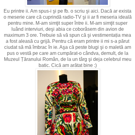
Eu printre ii. Am spus-i şi pe fb. o scriu şi aici. Dacă ar exista
o meserie care că cuprindă radio-TV şi ii ar fi meseria ideală
pentru mine. M-am simţit super între ii. M-am simţit super
luând interviuri, deşi abia ce coborâsem din avion de
maximum 3 ore. Trebuie să vă spun că şi vestimentația mea
a fost aleasă cu grijă. Pentru că eram printre ii mi s-a părut
ciudat să mă îmbrac în ie. Aşa că peste blugi şi o maletă am
pus o vestă pe care am cumpărat-o cândva, demult, de la
Muzeul Țăranului Român, de la un târg şi deja celebrul meu
batic. Cică am arătat bine :)