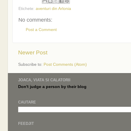
Etichete:
aventuri din Arlonia
No comments:
Post a Comment
Newer Post
Subscribe to:
Post Comments (Atom)
JOACA, VIATA SI CALATORII
Don't judge a
person by their
blog
CAUTARE
FEEDJIT