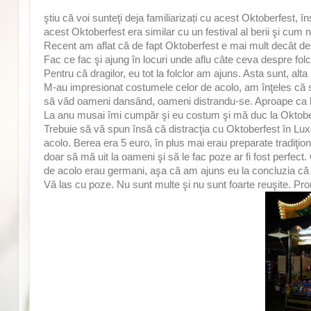
ştiu că voi sunteţi deja familiarizați cu acest Oktoberfest,
acest Oktoberfest era similar cu un festival al berii şi cum
Recent am aflat că de fapt Oktoberfest e mai mult decât de
Fac ce fac şi ajung în locuri unde aflu câte ceva despre folc
Pentru că dragilor, eu tot la folclor am ajuns. Asta sunt, al
M-au impresionat costumele celor de acolo, am înţeles că sunt
să văd oameni dansând, oameni distrandu-se. Aproape ca b
La anu musai îmi cumpăr şi eu costum şi mă duc la Oktobe
Trebuie să vă spun însă că distracţia cu Oktoberfest în 
acolo. Berea era 5 euro, în plus mai erau preparate tradiţio
doar să mă uit la oameni şi să le fac poze ar fi fost perfect
de acolo erau germani, aşa că am ajuns eu la concluzia că
Vă las cu poze. Nu sunt multe şi nu sunt foarte reuşite. P