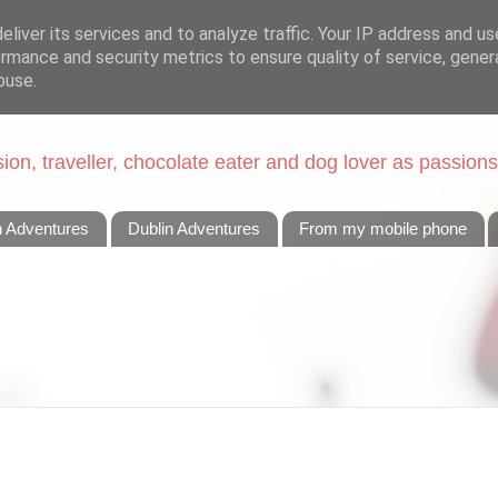
liver its services and to analyze traffic. Your IP address and u
rmance and security metrics to ensure quality of service, gene
buse.
on, traveller, chocolate eater and dog lover as passions
n Adventures
Dublin Adventures
From my mobile phone