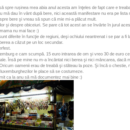
 însă spre rușinea mea abia anul acesta am înţeles de fapt care e trea
 nu mă dau în vânt după bere, nici această manifestare nu era pe lista 
spre bere şi vreau să spun că mie mi-a plăcut mult.
lor şi despre obiceiuri. Se pare că tot acest an se învârte în jurul ace
ta mama nu mai face :)
 diferite în funcţie de regiuni, deşi ochiului neantrenat i se par a fi 
erea a căzut pe un loc secundar.
rfest.
Luxemburg e cam scumpă. 15 euro intrarea de om şi vreo 30 de euro 
nale. Însă pe mine nu m-a încântat nici berea şi nici mâncarea, dacă m
. Oricum oamenii erau de treabă şi stăteau la poze. Şi încă o chestie, n
 luxemburghezilor le place să se costumeze.
romit ca la anu să mă documentez mai bine :)