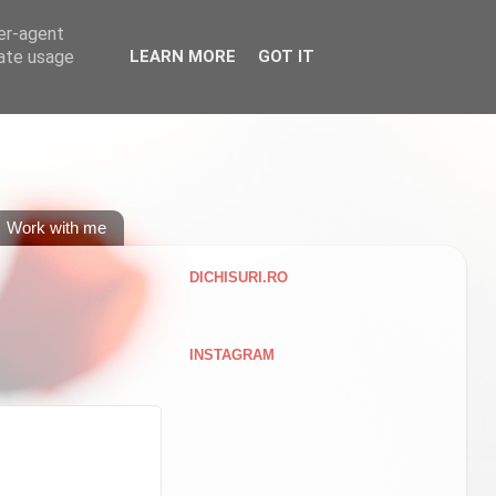
ser-agent
rate usage
LEARN MORE
GOT IT
Work with me
DICHISURI.RO
INSTAGRAM