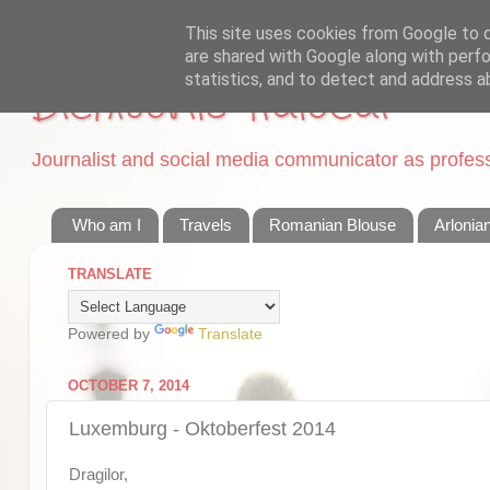
This site uses cookies from Google to de
are shared with Google along with perfo
statistics, and to detect and address a
Dichisurile Ralucai
Journalist and social media communicator as professi
Who am I
Travels
Romanian Blouse
Arlonia
TRANSLATE
Powered by
Translate
OCTOBER 7, 2014
Luxemburg - Oktoberfest 2014
Dragilor,