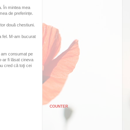
ba. În mintea mea
mea de preferințe.
stor două chestiuni.
la fel. M-am bucurat
ce am consumat pe
-ar fi lăsat cineva
u cred că toţi cei
COUNTER