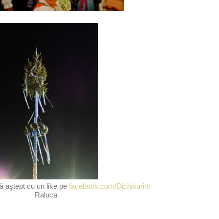
ă aştept cu un like pe
facebook.com/Dichisuriro
Raluca