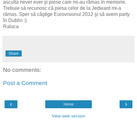
asculta never ever şi piese care mi-au rămas în memorie.
Trebuie să recunosc că piesa celor de la Jedward mi-a
rămas. Sper să câştige Eurovisionul 2012 şi să avem party
în Dublin :)
Raluca
Share
No comments:
Post a Comment
‹
›
Home
View web version