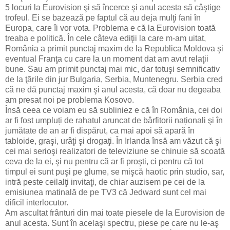
5 locuri la Eurovision şi să încerce şi anul acesta să câştige
trofeul. Ei se bazează pe faptul că au deja mulţi fani în
Europa, care îi vor vota. Problema e că la Eurovision toată
treaba e politică. În cele câteva ediţii la care m-am uitat,
România a primit punctaj maxim de la Republica Moldova şi
eventual Franţa cu care la un moment dat am avut relaţii
bune. Sau am primit punctaj mai mic, dar totuşi semnificativ
de la ţările din jur Bulgaria, Serbia, Muntenegru. Serbia cred
că ne dă punctaj maxim şi anul acesta, că doar nu degeaba
am presat noi pe problema Kosovo.
Însă ceea ce voiam eu să subliniez e că în România, cei doi
ar fi fost umpluți de rahatul aruncat de bârfitorii naționali şi în
jumătate de an ar fi dispărut, ca mai apoi să apară în
tabloide, graşi, urâţi şi drogaţi. În Irlanda însă am văzut că şi
cei mai serioşi realizatori de televiziune se chinuie să scoată
ceva de la ei, şi nu pentru că ar fi proşti, ci pentru că tot
timpul ei sunt puşi pe glume, se mişcă haotic prin studio, sar,
intră peste ceilalţi invitaţi, de chiar auzisem pe cei de la
emisiunea matinală de pe TV3 că Jedward sunt cel mai
dificil interlocutor.
Am ascultat frânturi din mai toate piesele de la Eurovision de
anul acesta. Sunt în acelaşi spectru, piese pe care nu le-aş