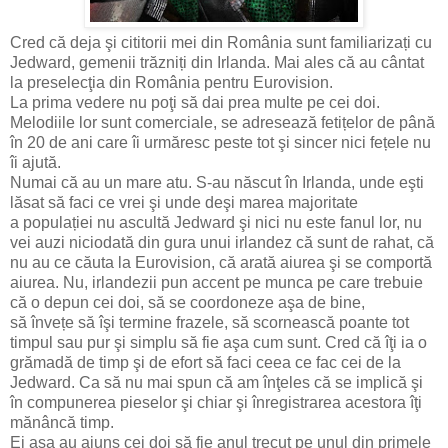
Cred că deja şi cititorii mei din România sunt familiarizați cu
Jedward, gemenii trăzniți din Irlanda. Mai ales că au cântat
la preselecţia din România pentru Eurovision.
La prima vedere nu poţi să dai prea multe pe cei doi.
Melodiile lor sunt comerciale, se adresează fetițelor de până
în 20 de ani care îi urmăresc peste tot şi sincer nici fețele nu
îi ajută.
Numai că au un mare atu. S-au născut în Irlanda, unde eşti
lăsat să faci ce vrei şi unde deşi marea majoritate
a populației nu ascultă Jedward şi nici nu este fanul lor, nu
vei auzi niciodată din gura unui irlandez că sunt de rahat, că
nu au ce căuta la Eurovision, că arată aiurea şi se comportă
aiurea. Nu, irlandezii pun accent pe munca pe care trebuie
că o depun cei doi, să se coordoneze aşa de bine,
să învețe să îşi termine frazele, să scornească poante tot
timpul sau pur şi simplu să fie aşa cum sunt. Cred că îţi ia o
grămadă de timp şi de efort să faci ceea ce fac cei de la
Jedward. Ca să nu mai spun că am înţeles că se implică şi
în compunerea pieselor şi chiar şi înregistrarea acestora îţi
mănâncă timp.
Ei aşa au ajuns cei doi să fie anul trecut pe unul din primele