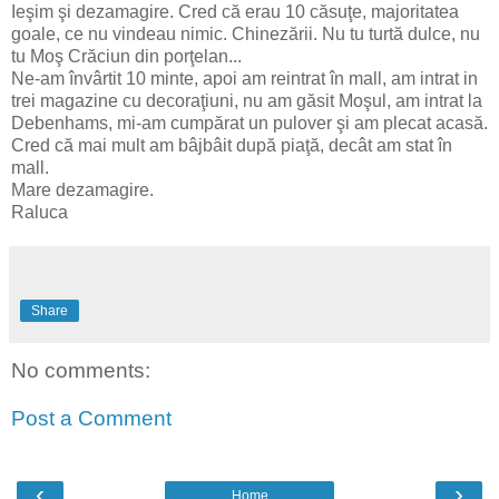
Ieşim şi dezamagire. Cred că erau 10 căsuţe, majoritatea
goale, ce nu vindeau nimic. Chinezării. Nu tu turtă dulce, nu
tu Moş Crăciun din porţelan...
Ne-am învârtit 10 minte, apoi am reintrat în mall, am intrat in
trei magazine cu decoraţiuni, nu am găsit Moşul, am intrat la
Debenhams, mi-am cumpărat un pulover şi am plecat acasă.
Cred că mai mult am bâjbâit după piaţă, decât am stat în
mall.
Mare dezamagire.
Raluca
Share
No comments:
Post a Comment
‹
›
Home