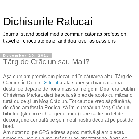
Dichisurile Ralucai
Journalist and social media communicator as profession,
traveller, chocolate eater and dog lover as passions
December 20, 2011
Târg de Crăciun sau Mall?
Aşa cum am promis am plecat ieri în căutarea altui Târg de
Cărciun în Dublin.
Site-ul
arăta super şi chiar dacă era
destul de departe de noi am zis să mergem. Doar era Dublin
Christmas Market, deci trebuia să plec de acolo cu măcar o
turtă dulce şi un Moş Crăciun. Tot caut de vreo săptămână,
de când am fost la Rodica, să îmi cumpăr un Moş Crăciun,
bibelou (ştiu nu e chiar genul meu) care să fie un fel de
decoraţiune centrală pe şemineul nostru decorat pe post de
brad.
Am notat noi pe GPS adresa aproximativă şi am plecat.
Noroc ca Dea nu a mai plâns şi ne-am fofilat pe lângă ea.