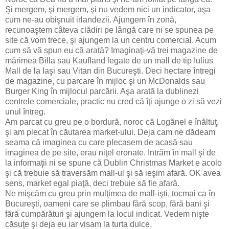
Şi mergem, şi mergem, şi nu vedem nici un indicator, aşa
cum ne-au obişnuit irlandezii. Ajungem în zonă,
recunoaştem câteva clădiri pe lângă care ni se spunea pe
site că vom trece, şi ajungem la un centru comercial. Acum
cum să vă spun eu că arată? Imaginaţi-vă trei magazine de
mărimea Billa sau Kaufland legate de un mall de tip Iulius
Mall de la Iaşi sau Vitan din Bucureşti. Deci hectare întregi
de magazine, cu parcare în mijloc şi un McDonalds sau
Burger King în mijlocul parcării. Aşa arată la dublinezi
centrele comerciale, practic nu cred că îţi ajunge o zi să vezi
unul întreg.
Am parcat cu greu pe o bordură, noroc că Logănel e înăltuţ,
şi am plecat în căutarea market-ului. Deja cam ne dădeam
seama că imaginea cu care plecasem de acasă sau
imaginea de pe site, erau niţel eronate. Intrăm în mall şi de
la informaţii ni se spune că Dublin Christmas Market e acolo
şi că trebuie să traversăm mall-ul şi să ieşim afară. OK avea
sens, market egal piaţă, deci trebuie să fie afară.
Ne mişcăm cu greu prin mulţimea de mall-işti, tocmai ca în
Bucureşti, oameni care se plimbau fără scop, fără bani şi
fără cumpărături şi ajungem la locul indicat. Vedem nişte
căsuţe şi deja eu iar visam la turta dulce.