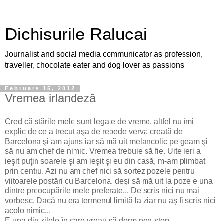
Dichisurile Ralucai
Journalist and social media communicator as profession,
traveller, chocolate eater and dog lover as passions
February 15, 2012
Vremea irlandeză
Cred că stările mele sunt legate de vreme, altfel nu îmi
explic de ce a trecut aşa de repede verva creată de
Barcelona şi am ajuns iar să mă uit melancolic pe geam şi
să nu am chef de nimic. Vremea trebuie să fie. Uite ieri a
ieşit puţin soarele şi am ieşit şi eu din casă, m-am plimbat
prin centru. Azi nu am chef nici să sortez pozele pentru
viitoarele postări cu Barcelona, deşi să mă uit la poze e una
dintre preocupările mele preferate... De scris nici nu mai
vorbesc. Dacă nu era termenul limită la ziar nu aş fi scris nici
acolo nimic...
E una din zilele în care vreau să dorm non-stop...