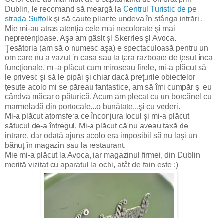
Dublin, le recomand să meargă la
Centrul Turistic de pe
strada Suffol
k şi să caute pliante undeva în stânga intrării.
Mie mi-au atras atenţia cele mai necolorate şi mai
nepretenţioase. Aşa am găsit şi Skerries şi Avoca.
Ţesătoria (am să o numesc aşa) e spectaculoasă pentru un
om care nu a văzut în casă sau la ţară războaie de ţesut încă
funcţionale, mi-a plăcut cum miroseau firele, mi-a plăcut să
le privesc şi să le pipăi şi chiar dacă preţurile obiectelor
ţesute acolo mi se păreau fantastice, am să îmi cumpăr şi eu
cândva măcar o păturică. Acum am plecat cu un borcănel cu
marmeladă din portocale...o bunătate...şi cu vederi.
Mi-a plăcut atomsfera ce înconjura locul şi mi-a plăcut
sătucul de-a întregul. Mi-a plăcut că nu aveau taxă de
intrare, dar odată ajuns acolo era imposibil să nu laşi un
bănuţ în magazin sau la restaurant.
Mie mi-a plăcut la Avoca, iar magazinul firmei, din Dublin
merită vizitat cu aparatul la ochi, atât de fain este :)