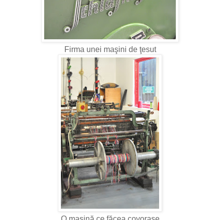
Firma unei maşini de ţesut
O maşină ce făcea covoraşe