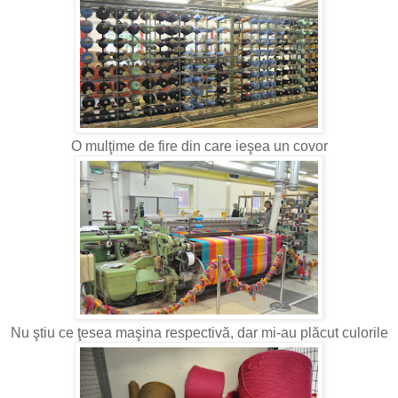
O mulţime de fire din care ieşea un covor
Nu ştiu ce ţesea maşina respectivă, dar mi-au plăcut culorile