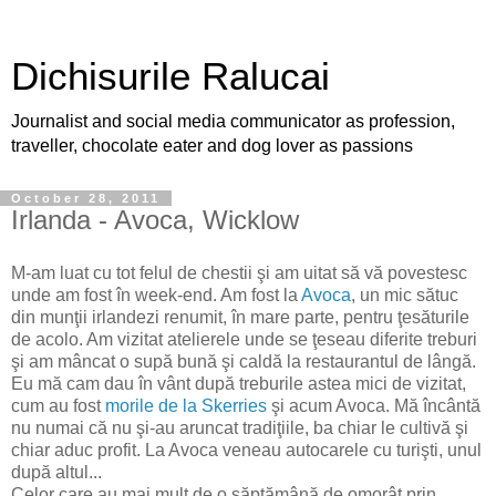
Dichisurile Ralucai
Journalist and social media communicator as profession,
traveller, chocolate eater and dog lover as passions
October 28, 2011
Irlanda - Avoca, Wicklow
M-am luat cu tot felul de chestii şi am uitat să vă povestesc
unde am fost în week-end. Am fost la
Avoca
, un mic sătuc
din munţii irlandezi renumit, în mare parte, pentru ţesăturile
de acolo. Am vizitat atelierele unde se ţeseau diferite treburi
şi am mâncat o supă bună şi caldă la restaurantul de lângă.
Eu mă cam dau în vânt după treburile astea mici de vizitat,
cum au fost
morile de la Skerries
şi acum Avoca. Mă încântă
nu numai că nu şi-au aruncat tradiţiile, ba chiar le cultivă şi
chiar aduc profit. La Avoca veneau autocarele cu turişti, unul
după altul...
Celor care au mai mult de o săptămână de omorât prin