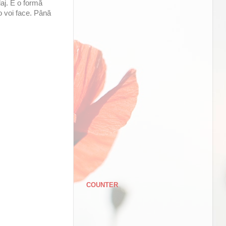
laj. E o formă
o voi face. Până
COUNTER