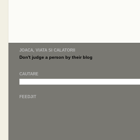
JOACA, VIATA SI CALATORII
Don't judge a
person by their
blog
CAUTARE
FEEDJIT