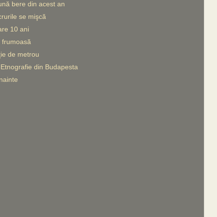
nă bere din acest an
crurile se mişcă
re 10 ani
 frumoasă
ie de metrou
Etnografie din Budapesta
nainte