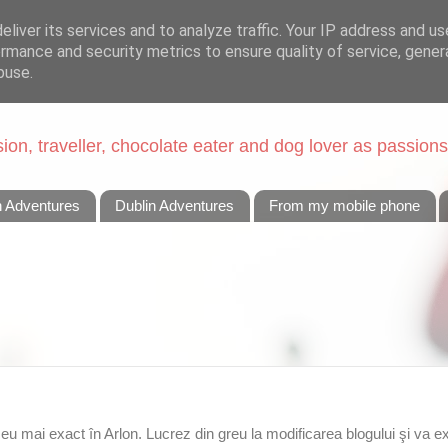
liver its services and to analyze traffic. Your IP address and u
rmance and security metrics to ensure quality of service, gene
buse.
on, traveller, chocolate eater and dog lover as passions
n Adventures
Dublin Adventures
From my mobile phone
eu mai exact în Arlon. Lucrez din greu la modificarea blogului şi va exi