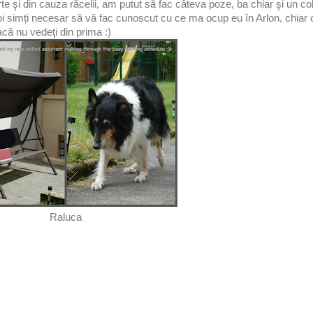
rte şi din cauza răcelii, am putut să fac câteva poze, ba chiar şi un co
oi simți necesar să vă fac cunoscut cu ce ma ocup eu în Arlon, chiar 
acă nu vedeţi din prima :)
Raluca