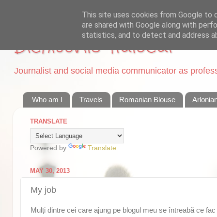
This site uses cookies from Google to de
are shared with Google along with perfo
statistics, and to detect and address a
Dichisurile Ralucai
Journalist and social media communicator as professi
Who am I
Travels
Romanian Blouse
Arlonia
TRANSLATE
Powered by
Translate
MAY 30, 2013
My job
Mulți dintre cei care ajung pe blogul meu se întreabă ce fac 