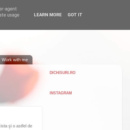
ser-agent
rate usage
LEARN MORE
GOT IT
Work with me
DICHISURI.RO
INSTAGRAM
sta şi o astfel de