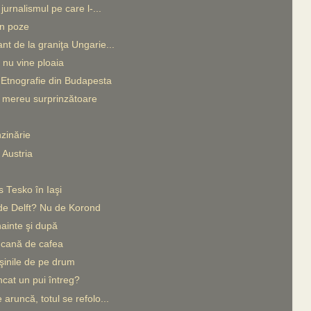
jurnalismul pe care l-...
în poze
t de la graniţa Ungarie...
 nu vine ploaia
Etnografie din Budapesta
mereu surprinzătoare
zinărie
Austria
 Tesko în Iaşi
e Delft? Nu de Korond
ainte şi după
cană de cafea
inile de pe drum
cat un pui întreg?
aruncă, totul se refolo...