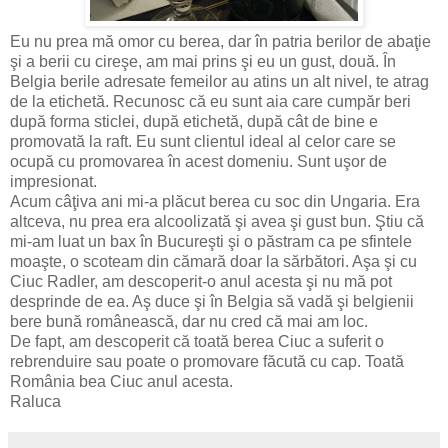
Eu nu prea mă omor cu berea, dar în patria berilor de abaţie
şi a berii cu cireşe, am mai prins şi eu un gust, două. În
Belgia berile adresate femeilor au atins un alt nivel, te atrag
de la etichetă. Recunosc că eu sunt aia care cumpăr beri
după forma sticlei, după etichetă, după cât de bine e
promovată la raft. Eu sunt clientul ideal al celor care se
ocupă cu promovarea în acest domeniu. Sunt uşor de
impresionat.
Acum câţiva ani mi-a plăcut berea cu soc din Ungaria. Era
altceva, nu prea era alcoolizată şi avea şi gust bun. Ştiu că
mi-am luat un bax în Bucureşti şi o păstram ca pe sfintele
moaşte, o scoteam din cămară doar la sărbători. Aşa şi cu
Ciuc Radler, am descoperit-o anul acesta şi nu mă pot
desprinde de ea. Aş duce şi în Belgia să vadă şi belgienii
bere bună românească, dar nu cred că mai am loc.
De fapt, am descoperit că toată berea Ciuc a suferit o
rebrenduire sau poate o promovare făcută cu cap. Toată
România bea Ciuc anul acesta.
Raluca