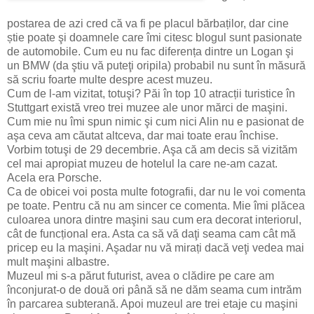
postarea de azi cred că va fi pe placul bărbaților, dar cine
știe poate şi doamnele care îmi citesc blogul sunt pasionate
de automobile. Cum eu nu fac diferența dintre un Logan şi
un BMW (da ştiu vă puteţi oripila) probabil nu sunt în măsură
să scriu foarte multe despre acest muzeu.
Cum de l-am vizitat, totuşi? Păi în top 10 atracții turistice în
Stuttgart există vreo trei muzee ale unor mărci de maşini.
Cum mie nu îmi spun nimic şi cum nici Alin nu e pasionat de
aşa ceva am căutat altceva, dar mai toate erau închise.
Vorbim totuşi de 29 decembrie. Aşa că am decis să vizităm
cel mai apropiat muzeu de hotelul la care ne-am cazat.
Acela era Porsche.
Ca de obicei voi posta multe fotografii, dar nu le voi comenta
pe toate. Pentru că nu am sincer ce comenta. Mie îmi plăcea
culoarea unora dintre maşini sau cum era decorat interiorul,
cât de funcțional era. Asta ca să vă daţi seama cam cât mă
pricep eu la maşini. Aşadar nu vă mirați dacă veţi vedea mai
mult maşini albastre.
Muzeul mi s-a părut futurist, avea o clădire pe care am
înconjurat-o de două ori până să ne dăm seama cum intrăm
în parcarea subterană. Apoi muzeul are trei etaje cu maşini