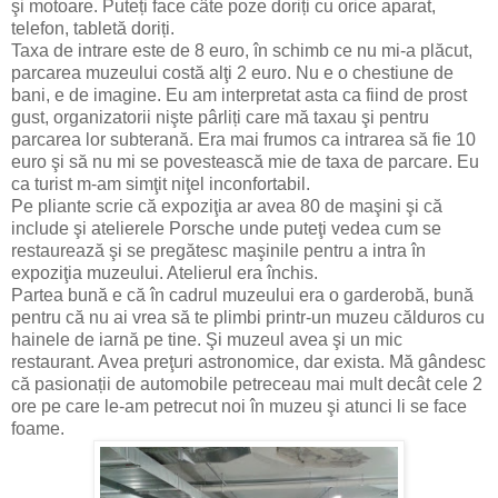
şi motoare. Puteți face câte poze doriți cu orice aparat,
telefon, tabletă doriți.
Taxa de intrare este de 8 euro, în schimb ce nu mi-a plăcut,
parcarea muzeului costă alţi 2 euro. Nu e o chestiune de
bani, e de imagine. Eu am interpretat asta ca fiind de prost
gust, organizatorii nişte pârliți care mă taxau şi pentru
parcarea lor subterană. Era mai frumos ca intrarea să fie 10
euro şi să nu mi se povestească mie de taxa de parcare. Eu
ca turist m-am simţit niţel inconfortabil.
Pe pliante scrie că expoziţia ar avea 80 de maşini şi că
include şi atelierele Porsche unde puteţi vedea cum se
restaurează şi se pregătesc maşinile pentru a intra în
expoziţia muzeului. Atelierul era închis.
Partea bună e că în cadrul muzeului era o garderobă, bună
pentru că nu ai vrea să te plimbi printr-un muzeu călduros cu
hainele de iarnă pe tine. Şi muzeul avea şi un mic
restaurant. Avea preţuri astronomice, dar exista. Mă gândesc
că pasionații de automobile petreceau mai mult decât cele 2
ore pe care le-am petrecut noi în muzeu şi atunci li se face
foame.