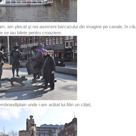
trăm, am plecat şi noi asemeni barcazului din imagine pe canale, în că
e se iau bilete pentru croaziere.
mbrandtplain unde i-am arătat lui Alin un cățel,