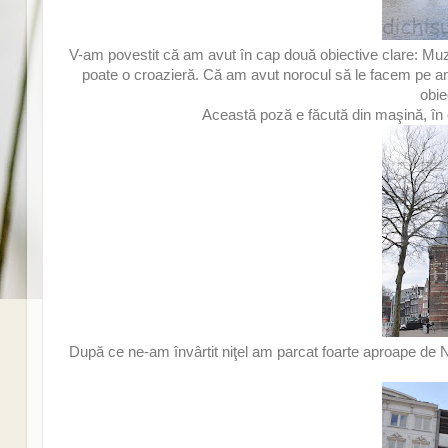
V-am povestit că am avut în cap două obiective clare: Mu
poate o croazieră. Că am avut norocul să le facem pe amâ
obie
Această poză e făcută din maşină, în
După ce ne-am învârtit niţel am parcat foarte aproape de N