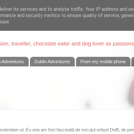
liver its services and to analyze traffic. Your IP address and u
rmance and security metrics to ensure quality of service, gene
buse.
on, traveller, chocolate eater and dog lover as passions
n Adventures
Dublin Adventures
From my mobile phone
sterdam-ul. Eu una am fost fascinată de micuțul orăşel Delft, de peisa