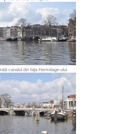
ată canalul din faţa Hermitage-ului