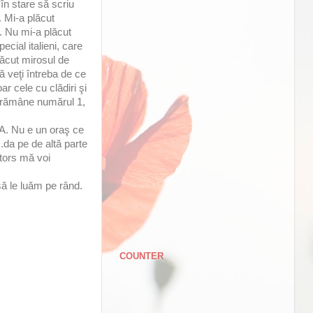
în stare să scriu
 Mi-a plăcut
t. Nu mi-a plăcut
ecial italieni, care
lăcut mirosul de
ă veţi întreba de ce
r cele cu clădiri şi
ul rămâne numărul 1,
DA. Nu e un oraş ce
..da pe de altă parte
ntors mă voi
să le luăm pe rând.
COUNTER