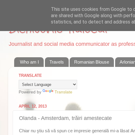
This site uses cookies from Google to de
are shared with Google along with perfo
statistics, and to detect and address a
Dichisurile Ralucai
Journalist and social media communicator as professi
Who am I
Travels
Romanian Blouse
Arlonia
TRANSLATE
Powered by
Translate
APRIL 12, 2013
Olanda - Amsterdam, trăiri amestecate
Chiar nu ştiu să vă spun ce impresie generală mi-a lăsat Am