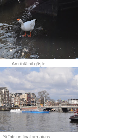
Am întâlnit gâşte
Şi într-un final am ajuns.