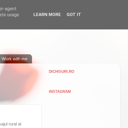
ser-agent
rate usage
LEARN MORE
GOT IT
Work with me
DICHISURI.RO
INSTAGRAM
jul rural al