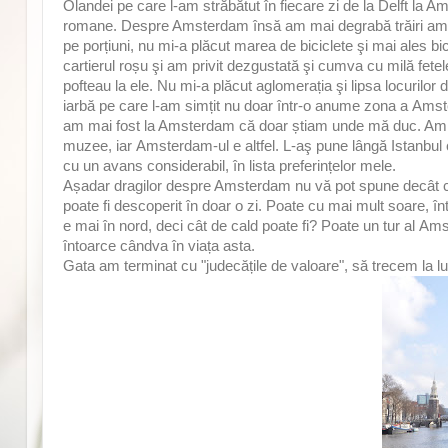
Olandei pe care l-am străbătut în fiecare zi de la Delft la A
romane. Despre Amsterdam însă am mai degrabă trăiri amest
pe porțiuni, nu mi-a plăcut marea de biciclete şi mai ales bic
cartierul roșu şi am privit dezgustată şi cumva cu milă fetele d
pofteau la ele. Nu mi-a plăcut aglomerația şi lipsa locurilor
iarbă pe care l-am simțit nu doar într-o anume zona a Amste
am mai fost la Amsterdam că doar știam unde mă duc. Am fost
muzee, iar Amsterdam-ul e altfel. L-aş pune lângă Istanbul c
cu un avans considerabil, în lista preferințelor mele.
Așadar dragilor despre Amsterdam nu vă pot spune decât că
poate fi descoperit în doar o zi. Poate cu mai mult soare, înt
e mai în nord, deci cât de cald poate fi? Poate un tur al Ams
întoarce cândva în viața asta.
Gata am terminat cu "judecățile de valoare", să trecem la 