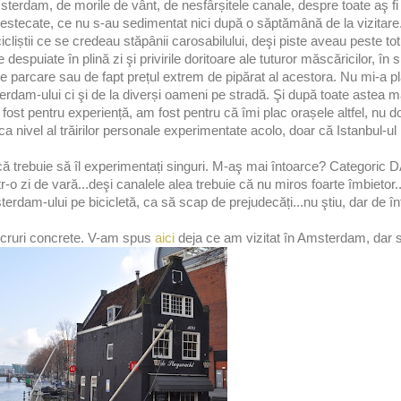
msterdam, de morile de vânt, de nesfârșitele canale, despre toate aş fi 
ecate, ce nu s-au sedimentat nici după o săptămână de la vizitare.
icliștii ce se credeau stăpânii carosabilului, deşi piste aveau peste to
espuiate în plină zi şi privirile doritoare ale tuturor măscăricilor, în sp
 de parcare sau de fapt prețul extrem de pipărat al acestora. Nu mi-a p
rdam-ului ci şi de la diverși oameni pe stradă. Şi după toate astea m
 pentru experiență, am fost pentru că îmi plac orașele altfel, nu doa
a nivel al trăirilor personale experimentate acolo, doar că Istanbul-
 trebuie să îl experimentați singuri. M-aş mai întoarce? Categoric 
r-o zi de vară...deşi canalele alea trebuie că nu miros foarte îmbietor.
terdam-ului pe bicicletă, ca să scap de prejudecăți...nu ştiu, dar de î
lucruri concrete. V-am spus
aici
deja ce am vizitat în Amsterdam, dar 