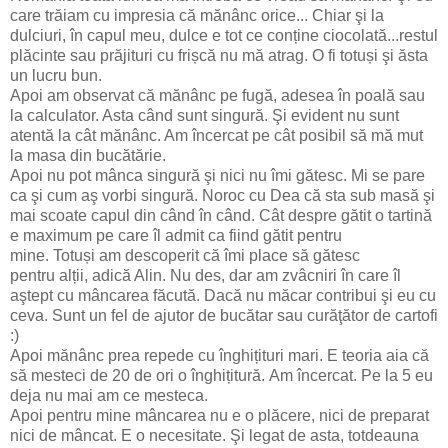
care trăiam cu impresia că mănânc orice... Chiar şi la
dulciuri, în capul meu, dulce e tot ce conține ciocolată...restul
plăcinte sau prăjituri cu frișcă nu mă atrag. O fi totuși şi ăsta
un lucru bun.
Apoi am observat că mănânc pe fugă, adesea în poală sau
la calculator. Asta când sunt singură. Şi evident nu sunt
atentă la cât mănânc. Am încercat pe cât posibil să mă mut
la masa din bucătărie.
Apoi nu pot mânca singură şi nici nu îmi gătesc. Mi se pare
ca şi cum aş vorbi singură. Noroc cu Dea că sta sub masă şi
mai scoate capul din când în când. Cât despre gătit o tartină
e maximum pe care îl admit ca fiind gătit pentru
mine. Totuși am descoperit că îmi place să gătesc
pentru alții, adică Alin. Nu des, dar am zvâcniri în care îl
aştept cu mâncarea făcută. Dacă nu măcar contribui şi eu cu
ceva. Sunt un fel de ajutor de bucătar sau curăţător de cartofi
:)
Apoi mănânc prea repede cu înghițituri mari. E teoria aia că
să mesteci de 20 de ori o înghițitură. Am încercat. Pe la 5 eu
deja nu mai am ce mesteca.
Apoi pentru mine mâncarea nu e o plăcere, nici de preparat
nici de mâncat. E o necesitate. Şi legat de asta, totdeauna