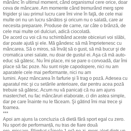
mănânc în ultimul moment, când organismul cere orice, doar
ceva de mâncare. Am momente când tremurând merg spre
frigider şi iau primul lucru care îmi vine în faţă, de cele mai
multe ori nu un lucru sănătos şi oricum nu o salată, care ar
necesita preparare. Produse de carne, rar câte o brânză, de
cele mai multe ori dulciuri, adică ciocolată.
De acord cu voi că nu schimbând aceste obiceiuri voi slăbi,
dar poate ajută şi ele. Mă gândesc să mă împrietenesc cu
mâncarea. Să o miros, să învăț să o gust, să mă bucur şi de
cromatica unei salate, nu doar de gustul ei. Aşa că mă auto-
educ să gătesc. Nu îmi place, mi se pare o corvoadă, dar îmi
place să fac poze. Nu sunt nişte capodopere, nici nu am
aparatele cele mai performante, nici nu am
lumini. Așez mâncarea în farfurie şi îi trag o poză. Adesea cu
aparatul mic şi cu setările anterioare, dar pentru acea poză
trebuie să gătesc. Acum nu vă panicați că nu am ajuns
masterchef, nu fac mâncăruri elaborate, ci din astea simple,
dar pe care înainte nu le făceam. Şi gătind îmi mai trece şi
foamea.
***
Apoi am ajuns la concluzia că dietă fără sport egal cu zero.
Nu sport de performanță, nu tras de fiare două
ore, mișcare. Plimbat câinele 1 oră pe zi, mers alert dintr-un