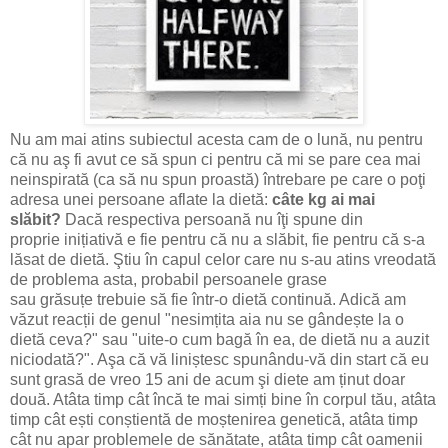
Nu am mai atins subiectul acesta cam de o lună, nu pentru
că nu aş fi avut ce să spun ci pentru că mi se pare cea mai
neinspirată (ca să nu spun proastă) întrebare pe care o poţi
adresa unei persoane aflate la dietă:
câte kg ai mai
slăbit?
Dacă respectiva persoană nu îţi spune din
proprie inițiativă e fie pentru că nu a slăbit, fie pentru că s-a
lăsat de dietă. Ştiu în capul celor care nu s-au atins vreodată
de problema asta, probabil persoanele grase
sau grăsuțe trebuie să fie într-o dietă continuă. Adică am
văzut reacții de genul "nesimțita aia nu se gândește la o
dietă ceva?" sau "uite-o cum bagă în ea, de dietă nu a auzit
niciodată?". Aşa că vă liniștesc spunându-vă din start că eu
sunt grasă de vreo 15 ani de acum şi diete am ținut doar
două. Atâta timp cât încă te mai simți bine în corpul tău, atâta
timp cât ești conștientă de moștenirea genetică, atâta timp
cât nu apar problemele de sănătate, atâta timp cât oamenii