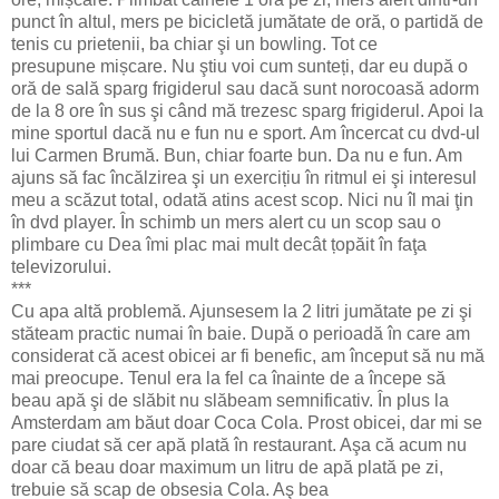
punct în altul, mers pe bicicletă jumătate de oră, o partidă de
tenis cu prietenii, ba chiar şi un bowling. Tot ce
presupune mișcare. Nu ştiu voi cum sunteți, dar eu după o
oră de sală sparg frigiderul sau dacă sunt norocoasă adorm
de la 8 ore în sus şi când mă trezesc sparg frigiderul. Apoi la
mine sportul dacă nu e fun nu e sport. Am încercat cu dvd-ul
lui Carmen Brumă. Bun, chiar foarte bun. Da nu e fun. Am
ajuns să fac încălzirea şi un exercițiu în ritmul ei şi interesul
meu a scăzut total, odată atins acest scop. Nici nu îl mai ţin
în dvd player. În schimb un mers alert cu un scop sau o
plimbare cu Dea îmi plac mai mult decât țopăit în faţa
televizorului.
***
Cu apa altă problemă. Ajunsesem la 2 litri jumătate pe zi şi
stăteam practic numai în baie. După o perioadă în care am
considerat că acest obicei ar fi benefic, am început să nu mă
mai preocupe. Tenul era la fel ca înainte de a începe să
beau apă şi de slăbit nu slăbeam semnificativ. În plus la
Amsterdam am băut doar Coca Cola. Prost obicei, dar mi se
pare ciudat să cer apă plată în restaurant. Aşa că acum nu
doar că beau doar maximum un litru de apă plată pe zi,
trebuie să scap de obsesia Cola. Aş bea