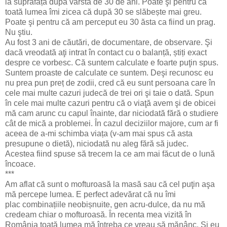
la suprafața după vârsta de 30 de ani. Poate şi pentru că
toată lumea îmi zicea că după 30 se slăbește mai greu.
Poate şi pentru că am perceput eu 30 ăsta ca fiind un prag.
Nu ştiu.
Au fost 3 ani de căutări, de documentare, de observare. Şi
dacă vreodată aţi intrat în contact cu o balanță, știți exact
despre ce vorbesc. Că suntem calculate e foarte puţin spus.
Suntem proaste de calculate ce suntem. Deşi recunosc eu
nu prea pun preț de zodii, cred că eu sunt persoana care în
cele mai multe cazuri judecă de trei ori şi taie o dată. Spun
în cele mai multe cazuri pentru că o viaţă avem şi de obicei
mă cam arunc cu capul înainte, dar niciodată fără o studiere
cât de mică a problemei. În cazul deciziilor majore, cum ar fi
aceea de a-mi schimba viața (v-am mai spus că asta
presupune o dietă), niciodată nu aleg fără să judec.
Acestea fiind spuse să trecem la ce am mai făcut de o lună
încoace.
***
Am aflat că sunt o mofturoasă la masă sau că cel puţin aşa
mă percepe lumea. E perfect adevărat că nu îmi
plac combinațiile neobișnuite, gen acru-dulce, da nu mă
credeam chiar o mofturoasă. În recenta mea vizită în
România toată lumea mă întreba ce vreau să mănânc. Şi eu