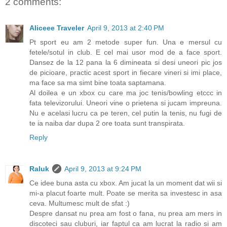
2 comments:
Aliceee Traveler
April 9, 2013 at 2:40 PM
Pt sport eu am 2 metode super fun. Una e mersul cu
fetele/sotul in club. E cel mai usor mod de a face sport.
Dansez de la 12 pana la 6 dimineata si desi uneori pic jos
de picioare, practic acest sport in fiecare vineri si imi place,
ma face sa ma simt bine toata saptamana.
Al doilea e un xbox cu care ma joc tenis/bowling etccc in
fata televizorului. Uneori vine o prietena si jucam impreuna.
Nu e acelasi lucru ca pe teren, cel putin la tenis, nu fugi de
te ia naiba dar dupa 2 ore toata sunt transpirata.
Reply
Raluk
April 9, 2013 at 9:24 PM
Ce idee buna asta cu xbox. Am jucat la un moment dat wii si
mi-a placut foarte mult. Poate se merita sa investesc in asa
ceva. Multumesc mult de sfat :)
Despre dansat nu prea am fost o fana, nu prea am mers in
discoteci sau cluburi, iar faptul ca am lucrat la radio si am