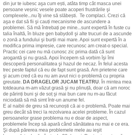
din jur te iubesc aşa cum ești, atâta timp cât masca unei
persoane veșnic vesele poate acoperi frustrările şi
complexele...nu îţi vine să slăbești. Te complaci. Crezi că
aşa e dat să fii şi cauți mecanisme de ascundere a
problemei. Să mă întrebați pe mine...sunt expertă în fuste cu
talia înaltă, în bluze gen babydoll şi alte trucuri de a ascunde
o zonă a fundului şi burții mai mare. Apoi sunt expertă în a
modifica prima impresie, care recunosc am creat-o special.
Practic cei care nu mă cunosc zic prima dată că sunt
arogantă şi nu grasă. Apoi începem să vorbim îşi îmi
descoperă personalitatea şi hazul de necaz. În felul acesta
trec peste faptul că eu de fapt sunt grasă. Am prietene care
şi acum cred că eu nu am avut nici o problemă cu propria
greutate.
DA DRAGELOR JUCAM TEATRU
. În mintea mea
totdeauna m-am văzut grasă şi nu plinuță, doar că am noroc
de părinți buni şi de soț şi mai bun care nu m-au făcut
niciodată să mă simt într-un anume fel.
E al naibii de greu să recunoști că ai o problemă. Poate mai
greu decât să treci la rezolvarea acelei probleme. În cazul
persoanelor grase problema nu e doar de aspect,
problemele încep să apară când sănătatea nu mai e ce era.
Şi după părerea mea problemele mele au ieşit