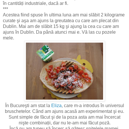
în cantități industriale, dacă ar fi.
***
Acestea fiind spuse în ultima luna am mai slăbit 2 kilograme
curate şi aşa am ajuns la greutatea cu care am plecat din
Dublin. Mai am de slăbit 15 kg şi ajung la cea cu care am
ajuns în Dublin. Da până atunci mai e. Vă las cu pozele
mele.
În Bucureşti am stat la
Eliza
, care m-a introdus în universul
bruschetelor. Când am ajuns acasă am experimentat şi eu.
Sunt simple de făcut şi de la poza asta am mai încercat
nişte combinații, dar nu le-am mai făcut poză.
Încă nu am tupeu să încerc să gătesc șnițelele mamei