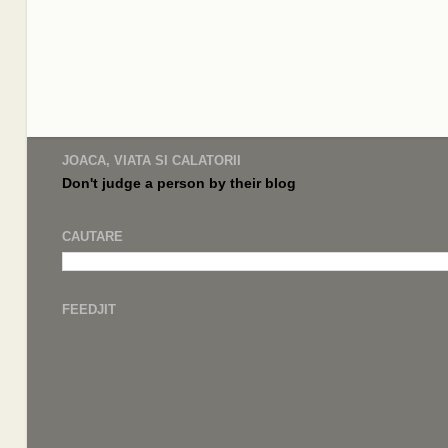
JOACA, VIATA SI CALATORII
Don't judge a
person by their
blog
CAUTARE
FEEDJIT