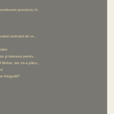
onducere provizoriu în ...
ratezi animalul de co...
rden
e şi interesul pentru ...
f Moher, dar mi-a plăcu...
zi
e fotografii?