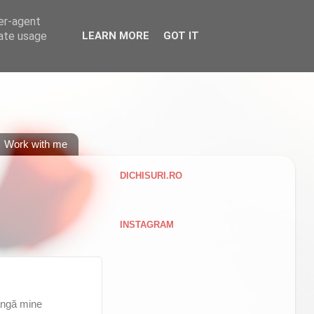
ser-agent
rate usage
LEARN MORE
GOT IT
Work with me
DICHISURI.RO
INSTAGRAM
lângă mine