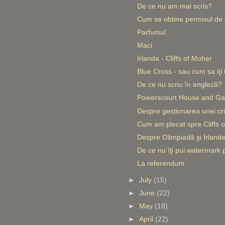
De ce nu am mai scris?
Cum se obține permisul de c
Parfumul
Maci
Irlanda - Cliffs of Moher
Blue Cross - sau cum sa iţi t
De ce nu scriu în engleză?
Powerscourt House and Ga
Despre gestionarea unei criz
Cum am plecat spre Cliffs o
Despre Olimpiadă şi Irlande
De ce nu îţi pui watermark p
La referendum
►
July
(15)
►
June
(22)
►
May
(18)
►
April
(22)