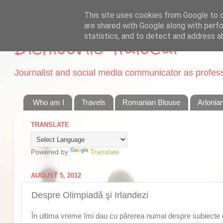
This site uses cookies from Google to de
are shared with Google along with perfo
statistics, and to detect and address a
Dichisurile Ralucai
Journalist and social media communicator as professi
Who am I
Travels
Romanian Blouse
Arlonia
TRANSLATE
Powered by
Translate
AUGUST 5, 2012
Despre Olimpiadă şi Irlandezi
În ultima vreme îmi dau cu părerea numai despre subiecte c