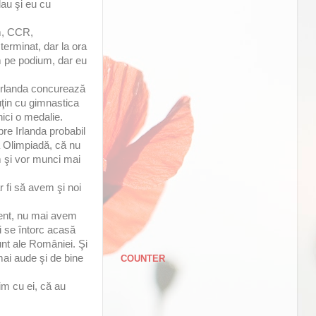
dau şi eu cu
um, CCR,
erminat, dar la ora
im pe podium, dar eu
 Irlanda concurează
puţin cu gimnastica
ici o medalie.
pre Irlanda probabil
a Olimpiadă, că nu
m şi vor munci mai
r fi să avem şi noi
ament, nu mai avem
ri se întorc acasă
unt ale României. Şi
 mai aude şi de bine
COUNTER
rim cu ei, că au