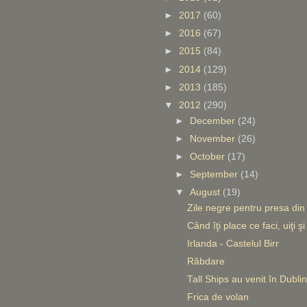
►
2017
(60)
►
2016
(67)
►
2015
(84)
►
2014
(129)
►
2013
(185)
▼
2012
(290)
►
December
(24)
►
November
(26)
►
October
(17)
►
September
(14)
▼
August
(19)
Zile negre pentru presa di
Când îţi place ce faci, uiţi ş
Irlanda - Castelul Birr
Răbdare
Tall Ships au venit în Dublin
Frica de volan