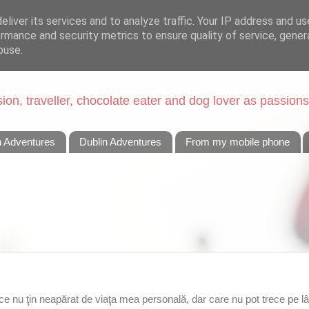
liver its services and to analyze traffic. Your IP address and u
rmance and security metrics to ensure quality of service, gene
buse.
on, traveller, chocolate eater and dog lover as passions
n Adventures
Dublin Adventures
From my mobile phone
e nu ţin neapărat de viaţa mea personală, dar care nu pot trece pe 