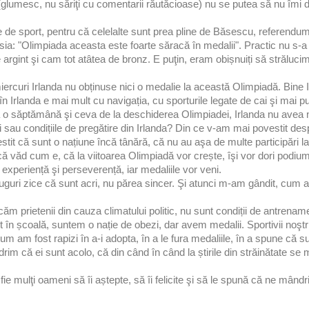
(glumesc, nu săriţi cu comentarii răutăcioase) nu se putea să nu îmi 
le de sport, pentru că celelalte sunt prea pline de Băsescu, referend
: "Olimpiada aceasta este foarte săracă în medalii". Practic nu s-a t
argint şi cam tot atâtea de bronz. E puţin, eram obișnuiți să străluc
miercuri Irlanda nu obținuse nici o medalie la această Olimpiadă. Bine
 în Irlanda e mai mult cu navigația, cu sporturile legate de cai şi mai 
a o săptămână şi ceva de la deschiderea Olimpiadei, Irlanda nu avea n
i sau condițiile de pregătire din Irlanda? Din ce v-am mai povestit des
tit că sunt o națiune încă tânără, că nu au aşa de multe participări l
că văd cum e, că la viitoarea Olimpiadă vor crește, îşi vor dori podiu
 experiență şi perseverență, iar medaliile vor veni.
ruguri zice că sunt acri, nu părea sincer. Şi atunci m-am gândit, cum a
icăm prietenii din cauza climatului politic, nu sunt condiții de antren
rt în școală, suntem o nație de obezi, dar avem medalii. Sportivii noşt
ium am fost rapizi în a-i adopta, în a le fura medaliile, în a spune că s
drim că ei sunt acolo, că din când în când la știrile din străinătate se
fie mulţi oameni să îi aștepte, să îi felicite şi să le spună că ne mând