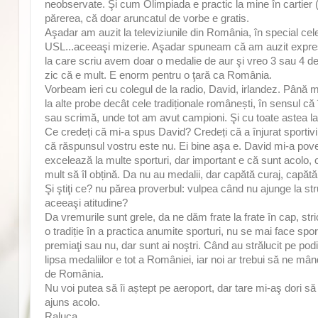
neobservate. Şi cum Olimpiada e practic la mine în cartier 
părerea, că doar aruncatul de vorbe e gratis.
Aşadar am auzit la televiziunile din România, în special ce
USL...aceeaşi mizerie. Aşadar spuneam că am auzit expresia
la care scriu avem doar o medalie de aur şi vreo 3 sau 4 de 
zic că e mult. E enorm pentru o ţară ca România.
Vorbeam ieri cu colegul de la radio, David, irlandez. Până 
la alte probe decât cele tradiționale românești, în sensul că
sau scrimă, unde tot am avut campioni. Şi cu toate astea l
Ce credeți că mi-a spus David? Credeți că a înjurat sportivi
că răspunsul vostru este nu. Ei bine aşa e. David mi-a poves
excelează la multe sporturi, dar important e că sunt acolo, 
mult să îl obțină. Da nu au medalii, dar capătă curaj, capătă
Şi ştiţi ce? nu părea proverbul: vulpea când nu ajunge la st
aceeaşi atitudine?
Da vremurile sunt grele, da ne dăm frate la frate în cap, str
o tradiție în a practica anumite sporturi, nu se mai face spo
premiaţi sau nu, dar sunt ai noştri. Când au strălucit pe pod
lipsa medaliilor e tot a României, iar noi ar trebui să ne mân
de România.
Nu voi putea să îi aștept pe aeroport, dar tare mi-aş dori să 
ajuns acolo.
Raluca