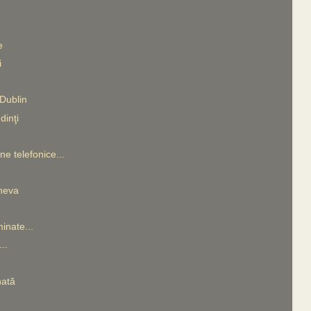
e
i
Dublin
dinţi
ine telefonice...
cheva
inate...
..
nată