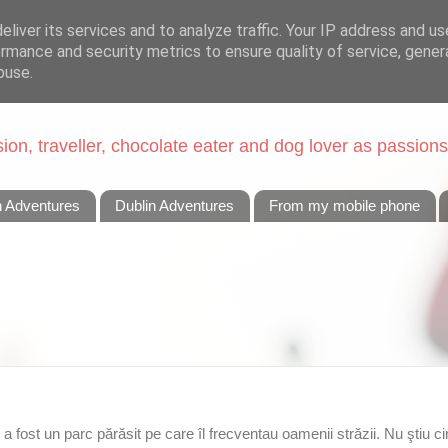
liver its services and to analyze traffic. Your IP address and u
rmance and security metrics to ensure quality of service, gene
buse.
on, traveller, chocolate eater and dog lover as passions
n Adventures
Dublin Adventures
From my mobile phone
a fost un parc părăsit pe care îl frecventau oamenii străzii. Nu ştiu ci