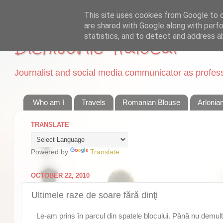
This site uses cookies from Google to de
are shared with Google along with perfo
statistics, and to detect and address a
Dichisurile Ralucai
Journalist and social media communicator as professi
Who am I
Travels
Romanian Blouse
Arlonia
TRANSLATE
Powered by
Translate
OCTOBER 22, 2010
Ultimele raze de soare fără dinţi
Le-am prins în parcul din spatele blocului. Până nu demult 