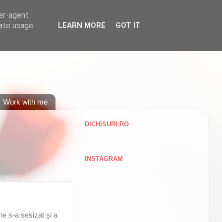
ser-agent
rate usage
LEARN MORE
GOT IT
Work with me
DICHISURI.RO
INSTAGRAM
ne s-a sesizat şi a