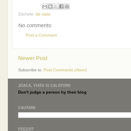
Etichete:
de viata
No comments:
Post a Comment
Newer Post
Subscribe to:
Post Comments (Atom)
JOACA, VIATA SI CALATORII
Don't judge a
person by their
blog
CAUTARE
FEEDJIT