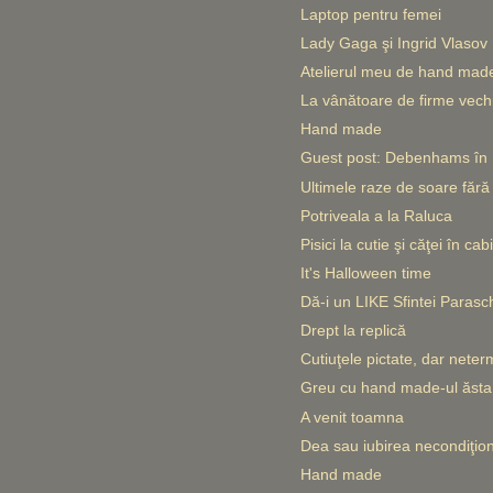
Laptop pentru femei
Lady Gaga şi Ingrid Vlasov
Atelierul meu de hand mad
La vânătoare de firme vech
Hand made
Guest post: Debenhams în 
Ultimele raze de soare fără 
Potriveala a la Raluca
Pisici la cutie şi căţei în cab
It's Halloween time
Dă-i un LIKE Sfintei Paras
Drept la replică
Cutiuţele pictate, dar neterm
Greu cu hand made-ul ăsta.
A venit toamna
Dea sau iubirea necondiţio
Hand made