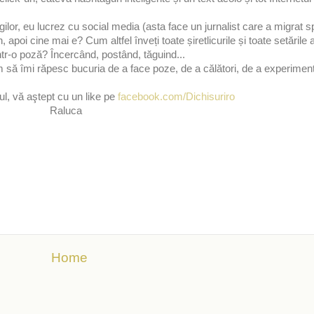
ilor, eu lucrez cu social media (asta face un jurnalist care a migrat
, apoi cine mai e? Cum altfel înveți toate șiretlicurile și toate setările
într-o poză? Încercând, postând, tăguind...
să îmi răpesc bucuria de a face poze, de a călători, de a experimenta 
lul, vă aştept cu un like pe
facebook.com/Dichisuriro
Raluca
Home