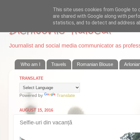
This site uses cookies from Google to de
are shared with Google along with perfo
statistics, and to detect and address a
Dichisurile Ralucai
Journalist and social media communicator as professi
Who am I
Travels
Romanian Blouse
Arlonia
TRANSLATE
Powered by
Translate
AUGUST 15, 2016
Selfie-uri din vacanță