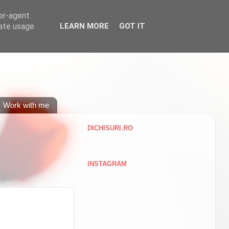
ser-agent
rate usage
LEARN MORE
GOT IT
Work with me
DICHISURI.RO
INSTAGRAM