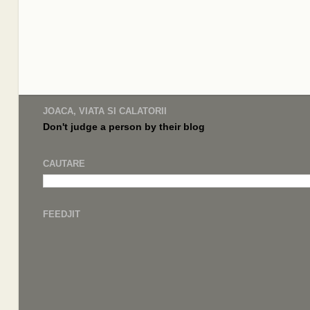
JOACA, VIATA SI CALATORII
Don't judge a
person by their
blog
CAUTARE
FEEDJIT