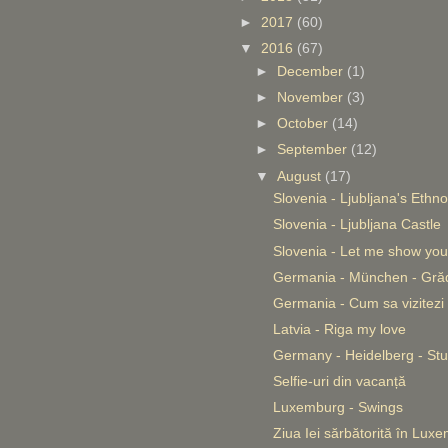
►
2017
(60)
▼
2016
(67)
►
December
(1)
►
November
(3)
►
October
(14)
►
September
(12)
▼
August
(17)
Slovenia - Ljubljana's Eth
Slovenia - Ljubljana Castle
Slovenia - Let me show you
Germania - München - Grăd
Germania - Cum sa vizitezi
Latvia - Riga my love
Germany - Heidelberg - Stu
Selfie-uri din vacanță
Luxemburg - Swings
Ziua Iei sărbătorită în Lu