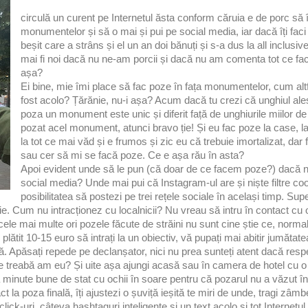
circulă un curent pe Internetul ăsta conform căruia e de porc să îț
monumentelor și să o mai și pui pe social media, iar dacă îți faci 
beșit care a strâns și el un an doi bănuți și s-a dus la all inclusi
mai fi noi dacă nu ne-am porcii și dacă nu am comenta tot ce fac
așa?
Ei bine, mie îmi place să fac poze în fața monumentelor, cum alt
fost acolo? Țărănie, nu-i așa? Acum dacă tu crezi că unghiul ales
poza un monument este unic și diferit față de unghiurile miilor de 
pozat acel monument, atunci bravo ție! Și eu fac poze la case, la clă
la tot ce mai văd și e frumos și zic eu că trebuie imortalizat, dar 
sau cer să mi se facă poze. Ce e așa rău în asta?
Apoi evident unde să le pun (că doar de ce facem poze?) dacă n
social media? Unde mai pui că Instagram-ul are și niște filtre cool
posibilitatea să postezi pe trei rețele sociale în același timp. Supe
lfie. Cum nu intracționez cu localnicii? Nu vreau să intru în contact c
e mai multe ori pozele făcute de străini nu sunt cine știe ce, normal
 plătit 10-15 euro să intrați la un obiectiv, vă pupați mai abitir jumătate
poză. Apăsați repede pe declanșator, nici nu prea sunteți atent dacă resp
, ce treabă am eu? Și uite așa ajungi acasă sau în camera de hotel cu 
 minute bune de stat cu ochii în soare pentru că pozarul nu a văzut în 
ct la poza finală, îți ajustezi o șuviță ieșită te miri de unde, tragi zâm
 click-uri, câteva hashtaguri inteligente și un text acolo și tot Internetul