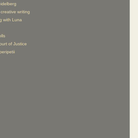
idelberg
reative writing
g with Luna
lls
urt of Justice
eripetii