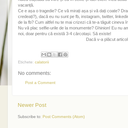
vacanță.
Ce e așa o tragedie? Ce vă mirați așa și vă dați coate? Drag
credeați?), dacă eu nu sunt pe fb, instagram, twitter, linkedin
de la fb? Cum altfel nu te mai crizezi că te-a tăguit cineva 
Nu vă plac selfie-urile de la monumente? Ghinion! Eu nu am 
noi, doar pentru că există 3-4 cârcotași. Să existe!
D
acă v-a plăcut artico
Etichete:
calatorii
No comments:
Post a Comment
Newer Post
Subscribe to:
Post Comments (Atom)