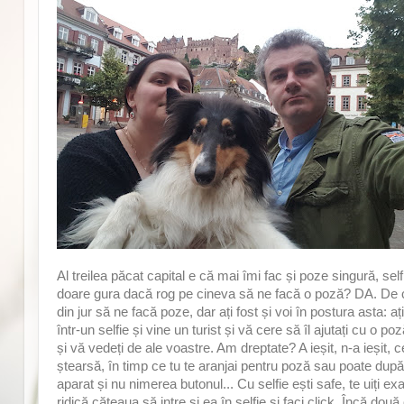
Al treilea păcat capital e că mai îmi fac și poze singură, se
doare gura dacă rog pe cineva să ne facă o poză? DA. De cel
din jur să ne facă poze, dar ați fost și voi în postura asta: ați
într-un selfie și vine un turist și vă cere să îl ajutați cu o 
și vă vedeți de ale voastre. Am dreptate? A ieșit, n-a ieșit
ștearsă, în timp ce tu te aranjai pentru poză sau poate după
aparat și nu nimerea butonul... Cu selfie ești safe, te uiți exa
ridică cățeaua să intre și ea în selfie și faci click. Încă două