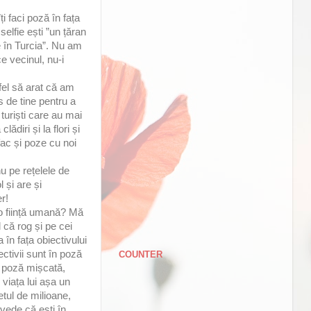
i faci poză în fața
selfie ești ”un țăran
ve în Turcia”. Nu am
e vecinul, nu-i
fel să arat că am
 de tine pentru a
turiști care au mai
diri și la flori și
fac și poze cu noi
u pe rețelele de
 și are și
r!
u o ființă umană? Mă
 că rog și pe cei
a în fața obiectivului
ectivii sunt în poză
COUNTER
o poză mișcată,
viața lui așa un
betul de milioane,
 vede că ești în