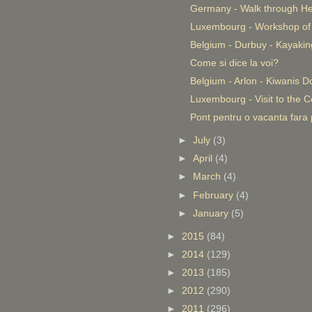
Germany - Walk through He
Luxembourg - Workshop of c
Belgium - Durbuy - Kayakin
Come si dice la voi?
Belgium - Arlon - Kiwanis Do
Luxembourg - Visit to the Co
Pont pentru o vacanta fara p
►
July
(3)
►
April
(4)
►
March
(4)
►
February
(4)
►
January
(5)
►
2015
(84)
►
2014
(129)
►
2013
(185)
►
2012
(290)
►
2011
(296)