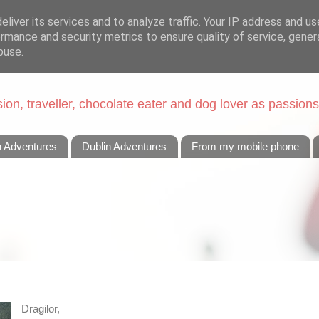
liver its services and to analyze traffic. Your IP address and u
rmance and security metrics to ensure quality of service, gene
buse.
on, traveller, chocolate eater and dog lover as passions
n Adventures
Dublin Adventures
From my mobile phone
Dragilor,