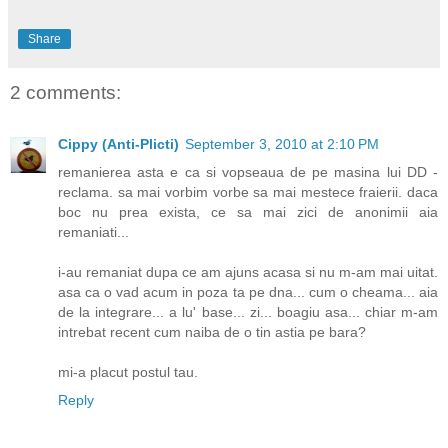
Share
2 comments:
Cippy (Anti-Plicti)
September 3, 2010 at 2:10 PM
remanierea asta e ca si vopseaua de pe masina lui DD -
reclama. sa mai vorbim vorbe sa mai mestece fraierii. daca
boc nu prea exista, ce sa mai zici de anonimii aia
remaniati...
i-au remaniat dupa ce am ajuns acasa si nu m-am mai uitat.
asa ca o vad acum in poza ta pe dna... cum o cheama... aia
de la integrare... a lu' base... zi... boagiu asa... chiar m-am
intrebat recent cum naiba de o tin astia pe bara?
mi-a placut postul tau.
Reply