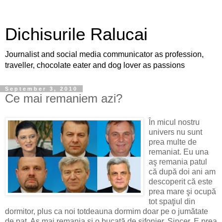
Dichisurile Ralucai
Journalist and social media communicator as profession,
traveller, chocolate eater and dog lover as passions
September 3, 2010
Ce mai remaniem azi?
În micul nostru
univers nu sunt
prea multe de
remaniat. Eu una
aş remania patul
că după doi ani am
descoperit că este
prea mare şi ocupă
tot spaţiul din
dormitor, plus ca noi totdeauna dormim doar pe o jumătate
de pat. Aş mai remania şi o bucată de şifonier. Sincer. E prea