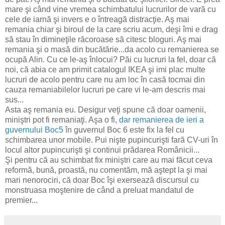
mare şi când vine vremea schimbatului lucrurilor de vară cu
cele de iarnă şi invers e o întreagă distracţie. Aş mai
remania chiar şi biroul de la care scriu acum, deşi îmi e drag
să stau în dimineţile răcoroase să citesc bloguri. Aş mai
remania şi o masă din bucătărie...da acolo cu remanierea se
ocupă Alin. Cu ce le-aş înlocui? Păi cu lucruri la fel, doar că
noi, că abia ce am primit catalogul IKEA şi imi plac multe
lucruri de acolo pentru care nu am loc în casă tocmai din
cauza remaniabilelor lucruri pe care vi le-am descris mai
sus...
Asta aş remania eu. Desigur veţi spune că doar oamenii,
miniştri pot fi remaniaţi. Aşa o fi,
dar remanierea de ieri a
guvernului Boc5
în guvernul Boc 6 este fix la fel cu
schimbarea unor mobile. Pui nişte pupincurişti fară CV-uri în
locul altor pupincurişti şi continui prădarea Românicii...
Şi pentru că au schimbat fix miniştri care au mai făcut ceva
reformă, bună, proastă, nu comentăm, mă aştept la şi mai
mari nenorociri, că doar Boc îşi exersează discursul cu
monstruasa moştenire de când a preluat mandatul de
premier...