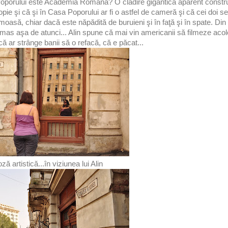
Poporului este Academia Română? O clădire gigantică aparent constru
 şi că şi în Casa Poporului ar fi o astfel de cameră şi că cei doi s
rumoasă, chiar dacă este năpădită de buruieni şi în faţă şi în spate. 
as aşa de atunci... Alin spune că mai vin americanii să filmeze acolo
 ar strânge banii să o refacă, că e păcat...
ză artistică...în viziunea lui Alin