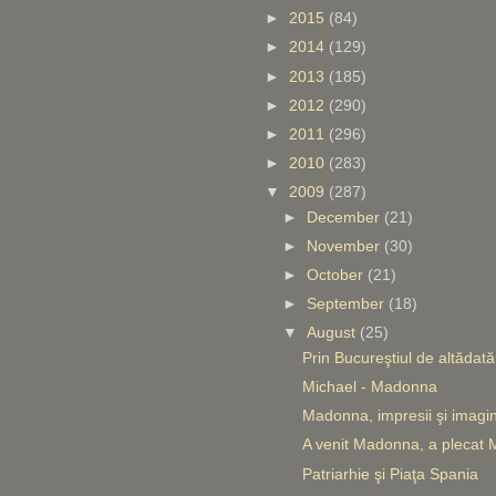
►
2015
(84)
►
2014
(129)
►
2013
(185)
►
2012
(290)
►
2011
(296)
►
2010
(283)
▼
2009
(287)
►
December
(21)
►
November
(30)
►
October
(21)
►
September
(18)
▼
August
(25)
Prin Bucureştiul de altădată
Michael - Madonna
Madonna, impresii şi imagin
A venit Madonna, a plecat M
Patriarhie şi Piaţa Spania