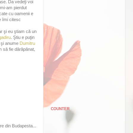
oase. Da vedeţi voi
 mi-am pierdut
ăcate cu oamenii e
 îmi citesc
ar şi eu ştiam că un
gadiru
. Ştiu e puţin
m şi anume
Dumitru
m să fie dărăpănat,
COUNTER
are din Budapesta...