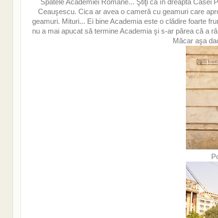
Spatele Academiei Române... Ştiţi că în dreapta Casei 
Ceauşescu. Cica ar avea o cameră cu geamuri care apropie
geamuri. Mituri... Ei bine Academia este o clădire foarte f
nu a mai apucat să termine Academia şi s-ar părea că a răm
Măcar aşa dacă
Po