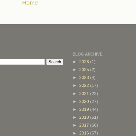
Home
BLOG ARCHIVE
►
2026
(1)
►
2025
(2)
►
2023
(4)
►
2022
(17)
►
2021
(22)
►
2020
(27)
►
2019
(44)
►
2018
(51)
►
2017
(60)
►
2016
(67)