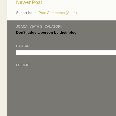
Newer Post
Subscribe to:
Post Comments (Atom)
JOACA, VIATA SI CALATORII
Don't judge a
person by their
blog
CAUTARE
FEEDJIT