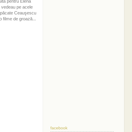
ită pentru Elena
e vedeau pe acele
Din păcate Ceauşescu
 filme de groază...
facebook