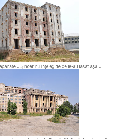
ăpănate... Şincer nu înţeleg de ce le-au lăsat aşa...