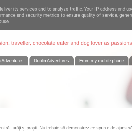
liver its services and to analyze traffic. Your IP address and u
rmance and security metrics to ensure quality of service, gene
buse.
on, traveller, chocolate eater and dog lover as passions
n Adventures
Dublin Adventures
From my mobile phone
 răi, urâţi şi proşti. Nu trebuie să demonstrez ce spun e de ajuns să 