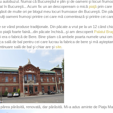
ic cu autobuzul. Numai că Bucureştiul e plin şi de oameni şi locuri frum
stat în Bucureşti... Acum fix un an descopeream o mică
piaţă
prin care
 găsit de multe ori pe blogul meu locuri frumoase din Bucureşti. Din p
ulţi oameni frumoşi printre cei care mă comentează şi printre cei care
 se vând produse tradiţionale. Din păcate a vrut pe la un 12 când chi
piaţă foarte faină...din păcate închisă...şi am descoperit
Palatul Bra
i era o fabrică de Bere. Bine ştiam că ambele poarta numele unui o
t ca sală de bal pentru cei care lucrau la fabrica de bere şi mă aştepta
ntinuare sală de bal şi chiar are şi
site
.
mi părea părăsită, renovată, dar părăsită. Mi-a adus aminte de Piaţa M