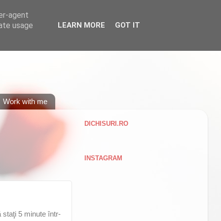
ser-agent
rate usage
LEARN MORE
GOT IT
Work with me
DICHISURI.RO
INSTAGRAM
staţi 5 minute într-