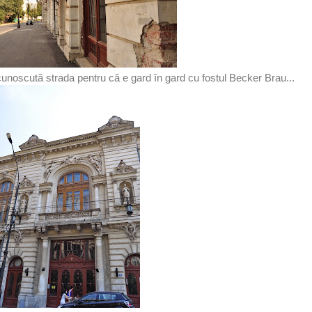
cunoscută strada pentru că e gard în gard cu fostul Becker Brau...