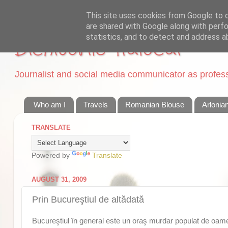
This site uses cookies from Google to de
are shared with Google along with perfo
statistics, and to detect and address a
Dichisurile Ralucai
Journalist and social media communicator as professi
Who am I
Travels
Romanian Blouse
Arlonia
TRANSLATE
Powered by
Translate
AUGUST 31, 2009
Prin Bucureştiul de altădată
Bucureştiul în general este un oraş murdar populat de oameni