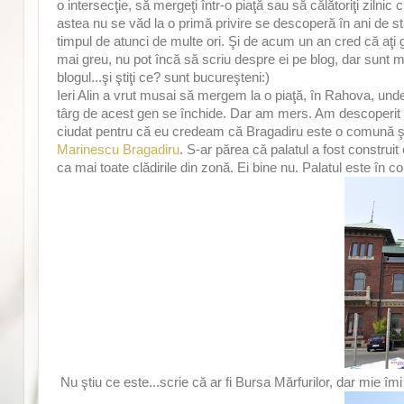
o intersecţie, să mergeţi într-o piaţă sau să călătoriţi ziln
astea nu se văd la o primă privire se descoperă în ani de 
timpul de atunci de multe ori. Şi de acum un an cred că aţi
mai greu, nu pot încă să scriu despre ei pe blog, dar sunt m
blogul...şi ştiţi ce? sunt bucureşteni:)
Ieri Alin a vrut musai să mergem la o piaţă, în Rahova, unde
târg de acest gen se închide. Dar am mers. Am descoperit o 
ciudat pentru că eu credeam că Bragadiru este o comună ş
Marinescu Bragadiru
. S-ar părea că palatul a fost construi
ca mai toate clădirile din zonă. Ei bine nu. Palatul este în co
Nu ştiu ce este...scrie că ar fi Bursa Mărfurilor, dar mie î