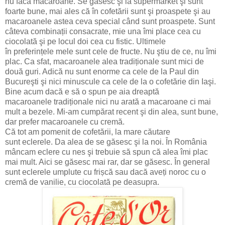
nu facă macaroane. Se găsesc şi la supermarket şi sunt
foarte bune, mai ales că în cofetării sunt şi proaspete şi au
macaroanele astea ceva special când sunt proaspete. Sunt
câteva combinații consacrate, mie una îmi place cea cu
ciocolată şi pe locul doi cea cu fistic. Ultimele
în preferințele mele sunt cele de fructe. Nu ştiu de ce, nu îmi
plac. Ca sfat, macaroanele alea tradiționale sunt mici de
două guri. Adică nu sunt enorme ca cele de la Paul din
Bucureşti şi nici minuscule ca cele de la o cofetărie din Iaşi.
Bine acum dacă e să o spun pe aia dreaptă
macaroanele tradiționale nici nu arată a macaroane ci mai
mult a bezele. Mi-am cumpărat recent şi din alea, sunt bune,
dar prefer macaroanele cu cremă.
Că tot am pomenit de cofetării, la mare căutare
sunt eclerele. Da alea de se găsesc şi la noi. În România
mâncam eclere cu nes şi trebuie să spun că alea îmi plac
mai mult. Aici se găsesc mai rar, dar se găsesc. În general
sunt eclerele umplute cu frișcă sau dacă aveți noroc cu o
cremă de vanilie, cu ciocolată pe deasupra.