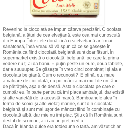
Revenind la ciocolată se impun câteva precizări. Ciocolata
belgiană, alături de cea elveţiană, este cea mai cunoscută
din Europa. Între cele două cică cea elveţiană ar fi mai
sănătoasă, însă vreau să vă spun că ce se găsește în
România ca fiind ciocolată belgiană sunt doar fâsuri. În
supermarket există o ciocolată, belgiană, pe care la prima
vedere nu ţi-ai da banii. E puţin peste un euro, două tablete,
dar e suuuuper. Se găsește în vreo cinci combinații şi aia e
ciocolata belgiană. Cum o recunoști? E plină, eu, mare
amatoare de ciocolată, nu pot mânca mai mult de un rând
de pătrățele, aşa e de densă. Asta e ciocolata pe care o
cumpăr eu, în parte pentru că îmi place ambalajul, dar există
şi alte varietăți de la această marcă. Bomboanele alea în
formă de scoici şi alte vietăți marine, sunt din ciocolată
belgiană şi sunt mai uşor de mâncat fiind în combinaţie cu
ciocolată albă, dar mie nu îmi plac. Ştiu că în România sunt
destul de scumpe, aici au un preț mediu.
Dacă în Irlanda dulce era totdeauna o tartă, am văzut chiar