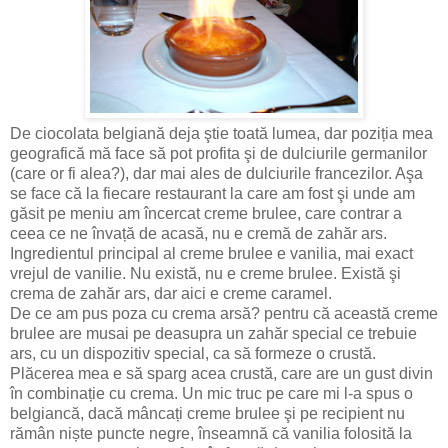
De ciocolata belgiană deja ştie toată lumea, dar poziția mea
geografică mă face să pot profita şi de dulciurile germanilor
(care or fi alea?), dar mai ales de dulciurile francezilor. Aşa
se face că la fiecare restaurant la care am fost şi unde am
găsit pe meniu am încercat creme brulee, care contrar a
ceea ce ne învață de acasă, nu e cremă de zahăr ars.
Ingredientul principal al creme brulee e vanilia, mai exact
vrejul de vanilie. Nu există, nu e creme brulee. Există şi
crema de zahăr ars, dar aici e creme caramel.
De ce am pus poza cu crema arsă? pentru că această creme
brulee are musai pe deasupra un zahăr special ce trebuie
ars, cu un dispozitiv special, ca să formeze o crustă.
Plăcerea mea e să sparg acea crustă, care are un gust divin
în combinație cu crema. Un mic truc pe care mi l-a spus o
belgiancă, dacă mâncați creme brulee şi pe recipient nu
rămân niște puncte negre, înseamnă că vanilia folosită la