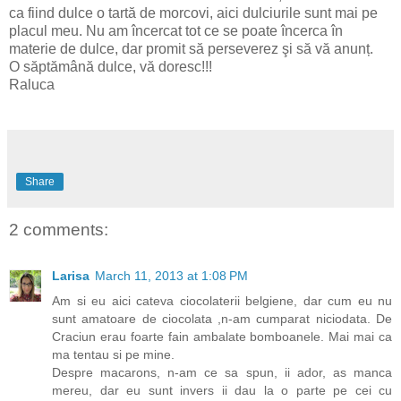
ca fiind dulce o tartă de morcovi, aici dulciurile sunt mai pe
placul meu. Nu am încercat tot ce se poate încerca în
materie de dulce, dar promit să perseverez şi să vă anunț.
O săptămână dulce, vă doresc!!!
Raluca
Share
2 comments:
Larisa
March 11, 2013 at 1:08 PM
Am si eu aici cateva ciocolaterii belgiene, dar cum eu nu
sunt amatoare de ciocolata ,n-am cumparat niciodata. De
Craciun erau foarte fain ambalate bomboanele. Mai mai ca
ma tentau si pe mine.
Despre macarons, n-am ce sa spun, ii ador, as manca
mereu, dar eu sunt invers ii dau la o parte pe cei cu