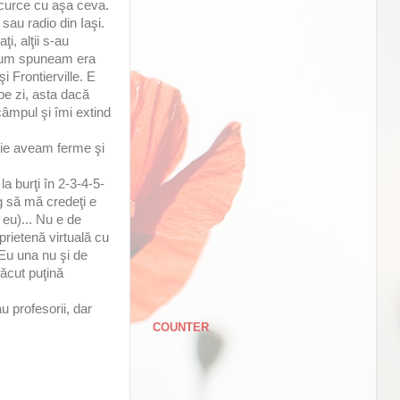
încurce cu aşa ceva.
sau radio din Iaşi.
i, alţii s-au
i cum spuneam era
i Frontierville. E
pe zi, asta dacă
câmpul şi îmi extind
cţie aveam ferme şi
 burţi în 2-3-4-5-
og să mă credeţi e
 eu)... Nu e de
rietenă virtuală cu
 Eu una nu şi de
făcut puţină
u profesorii, dar
COUNTER