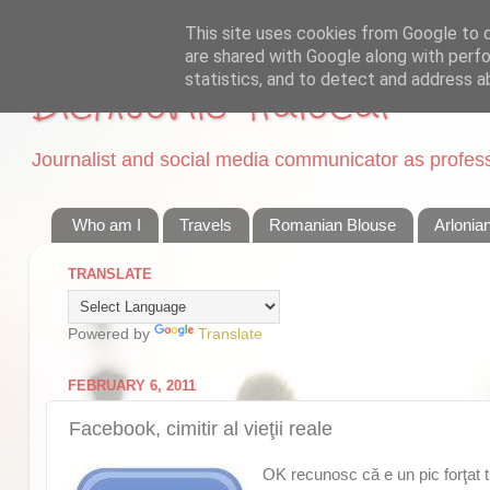
This site uses cookies from Google to de
are shared with Google along with perfo
statistics, and to detect and address a
Dichisurile Ralucai
Journalist and social media communicator as professi
Who am I
Travels
Romanian Blouse
Arlonia
TRANSLATE
Powered by
Translate
FEBRUARY 6, 2011
Facebook, cimitir al vieţii reale
OK recunosc că e un pic forţat ti