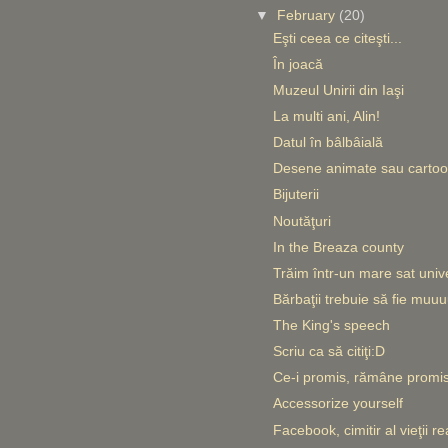
▼
February
(20)
Eşti ceea ce citeşti...
În joacă
Muzeul Unirii din Iaşi
La multi ani, Alin!
Datul în bâlbâială
Desene animate sau carto
Bijuterii
Noutăţuri
In the Breaza county
Trăim într-un mare sat univ
Bărbaţii trebuie să fie muuu
The King's speech
Scriu ca să citiţi:D
Ce-i promis, rămâne promis
Accessorize yourself
Facebook, cimitir al vieţii re