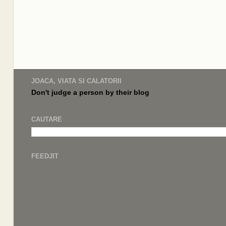
JOACA, VIATA SI CALATORII
Don't judge a
person by their
blog
CAUTARE
FEEDJIT