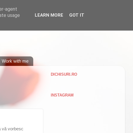
ser-agent
rate usage
LEARN MORE
GOT IT
Work with me
DICHISURI.RO
INSTAGRAM
să vă vorbesc