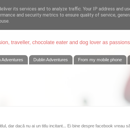
liver its services and to analyze traffic. Your IP address and u
rmance and security metrics to ensure quality of service, gene
buse.
on, traveller, chocolate eater and dog lover as passions
n Adventures
Dublin Adventures
From my mobile phone
tlul, dar dacă nu ai un titlu incitant... Ei bine despre facebook vreau 