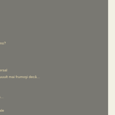
ons?
ersal
uuult mai frumoşi decâ...
...
ale