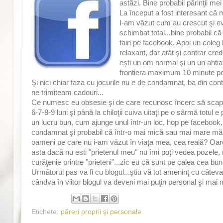
astăzi. Bine probabil părinţii me
La început a fost interesant că m
I-am văzut cum au crescut şi evol
schimbat total...bine probabil c
fain pe facebook. Apoi un coleg b
relaxant, dar atât şi contrar cre
eşti un om normal şi un un ahtia
frontiera maximum 10 minute pe 
Şi nici chiar faza cu jocurile nu e de condamnat, ba din co
ne trimiteam cadouri...
Ce numesc eu obsesie şi de care recunosc încerc să scap e 
6-7-8-9 luni şi până la chiloţii cuiva uitaţi pe o sârmă totu
un lucru bun, cum ajunge unul într-un loc, hop pe facebook, 
condamnat şi probabil că într-o mai mică sau mai mare măsur
oameni pe care nu i-am văzut în viaţa mea, cea reală? Oare vr
asta dacă nu esti "prietenul meu" nu îmi poţi vedea pozele, n
curăţenie printre "prieteni"...zic eu că sunt pe calea cea bun
Următorul pas va fi cu blogul...ştiu vă tot ameninţ cu câtev
cândva în viitor blogul va deveni mai puţin personal şi mai m
Etichete:
păreri proprii şi personale