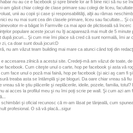
i habar nu au ce e facebook şi spre binele lor ar fi bine nici să nu se 
i-am găsit chiar colegi de clase primare sau colegi de liceu, facultate 
uat, unii au copii şi case şi responsabilităţi, alţii au rămas neschimbaţ
ă nici eu nu mai sunt cea din clasele primare, liceu sau facultate... Ş
inevoitor m-a băgat în Farmville ca mai apoi de plictiseală să încerc ş
dinţelor populare aceste jocuri nu îţi acaparează mai mult de 5 minute 
t după jocuri... Şi cum mie îmi place să cred că sunt normală, îmi ar 
zi, ca doar sunt două jocuri:D
ntră, nu am văzut team building mai mare ca atunci când toţi din reda
accesarea zilnică a acestui site. Credeţi-mă am văzut de toate, de la
l e pe facebook. Cum citeşte unul o carte, hop pe facebook şi asta vă r
cum face unul o poză mai faină, hop pe facebook (şi aici aş cam fi şi
ă treaba asta se întâmplă şi pe bloguri. Da oare chiar vreau să fiu p
eau să le ştiu plăcerile şi neplăcerile, ideile, pozele, familia, totul?
u ai acces la profilul meu şi nu îmi poţi scrie pe wall. Şi cum azi am 
ă...
a schimbări şi oficial recunosc că m-am lăsat pe tânjeală, cum spunea
ult profesional. O să vă placă...sigur