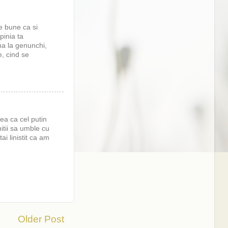
de bune ca si
pinia ta
ina la genunchi,
e, cind se
dea ca cel putin
itii sa umble cu
i linistit ca am
Older Post