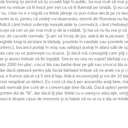
 de trening îşi permit să îşi scoată faţa în public, ba mai mult să mai şi
t nu trebuie să fii trasă prin inel ca să fii fluierată pe stradă. Şi eu 
nu, chiar nu e o regulă ca fetele plinuţe nu pun mâna decât pe ce lasă
venim la ei, pentru că vedeţi voi doamenlor, domnii din România nu fac 
 Adică când înduri suferinţe inexplicabile la cosmetică, când cheltuieşt
cepi să ceri un pic mai mult şi de la celălalt. Şi hai să nu fiu rea şi s
sc de cazurile normale. Şi am să încep de jos, adică de la picioare. Ş
ghiile lungi la picioare la bărbaţi, şosetele în sandale sau şosetele ne
rbesc), bocancii purtaţi în oraş sau adidaşii purtaţi în afara sălii de sp
nuta care nu se potriveşte cu ocazia. Şi dacă mă cunoaşteţi cam ştiţi c
r şi atunci trebuie să fie îngrijită. Sincer eu una nu suport bărbaţii cu
nilor 2000 îmi plac, ciocul ăla sau barba doar pe gât sau smocul ăla su
 dar dacă optează pentru păr facial bărbatul trebuie să nu arate ca şi 
: e frumos păcat că îl strică faţa. Adică recunosşteţi şi voi din 10 bă
e neapărat un defect. Eu cred că dacă per ansamblu araţi bine, miro
e fată normală ţine cont de o conversaţie bine făcută. Dacă optezi pent
printre doi de "fă", dar dacă îţi plac fetele cu o oareşce educaţie, simţ
bească despre cipuri de memorie şi tu habar să nu ai ce e ăla un kindl