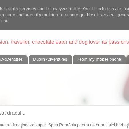
liver its services and to analyze traffic. Your IP address and u
rmance and security metrics to ensure quality of service, gene
buse.
on, traveller, chocolate eater and dog lover as passions
n Adventures
Dublin Adventures
From my mobile phone
ât dracul...
pare să funcţioneze super. Spun România pentru că numai aici bărbaţi