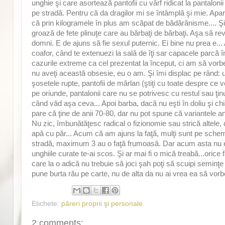
unghie şi care asortează pantofii cu vârf ridicat la pantalonii
pe stradă. Pentru că da dragilor mi se întâmplă şi mie. Aparen
că prin kilogramele în plus am scăpat de bădărănisme.... Şi 
groază de fete plinuţe care au bărbaţi de bărbaţi. Aşa să re
domni. E de ajuns să fie sexul puternic. Ei bine nu prea e...
coafor, când te extenuezi la sală de îţi sar capacele parcă în
cazurile extreme ca cel prezentat la început, ci am să vorbe
nu aveţi această obsesie, eu o am. Şi îmi displac pe rând: un
şosetele rupte, pantofii de mârlan (ştiţi cu toate despre ce vo
pe oriunde, pantalonii care nu se potrivesc cu restul sau ţi
când văd aşa ceva... Apoi barba, dacă nu eşti în doliu şi chia
pare că ţine de anii 70-80, dar nu pot spune că variantele a
Nu zic, îmbunătăţesc radical o fizionomie sau strică altele,
apă cu păr... Acum că am ajuns la faţă, mulţi sunt pe schema
stradă, maximum 3 au o faţă frumoasă. Dar acum asta nu est
unghiile curate te-ai scos. Şi ar mai fi o mică treabă...oric
care la o adică nu trebuie să joci şah poţi să scuipi seminţe 
pune burta rău pe carte, nu de alta da nu ai vrea ea să vor
Etichete:
păreri proprii şi personale
2 comments: