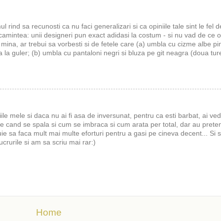
 rind sa recunosti ca nu faci generalizari si ca opiniile tale sint le fel 
acamintea: unii designeri pun exact adidasi la costum - si nu vad de ce o
la mina, ar trebui sa vorbesti si de fetele care (a) umbla cu cizme albe p
ta la guler; (b) umbla cu pantaloni negri si bluza pe git neagra (doua tur
ile mele si daca nu ai fi asa de inversunat, pentru ca esti barbat, ai ve
de cand se spala si cum se imbraca si cum arata per total, dar au preten
sa faca mult mai multe eforturi pentru a gasi pe cineva decent... Si sta
crurile si am sa scriu mai rar:)
Home