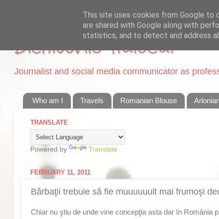
This site uses cookies from Google to de
are shared with Google along with perfo
statistics, and to detect and address a
Dichisurile Ralucai
Journalist and social media communicator as professi
Who am I
Travels
Romanian Blouse
Arlonia
TRANSLATE
Powered by
Translate
FEBRUARY 11, 2011
Bărbaţii trebuie să fie muuuuuult mai frumoşi dec
Chiar nu ştiu de unde vine concepţia asta dar în România 