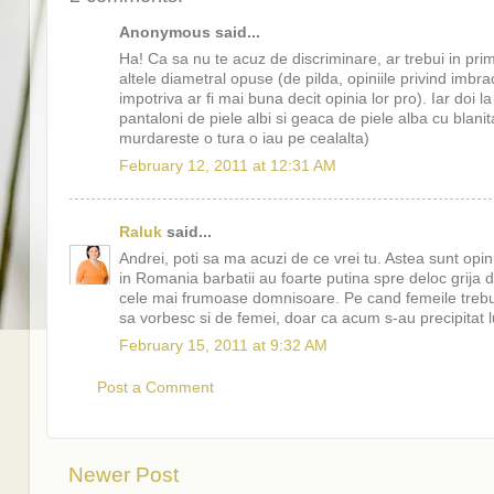
Anonymous said...
Ha! Ca sa nu te acuz de discriminare, ar trebui in primul
altele diametral opuse (de pilda, opiniile privind imbr
impotriva ar fi mai buna decit opinia lor pro). Iar doi 
pantaloni de piele albi si geaca de piele alba cu blani
murdareste o tura o iau pe cealalta)
February 12, 2011 at 12:31 AM
Raluk
said...
Andrei, poti sa ma acuzi de ce vrei tu. Astea sunt opini
in Romania barbatii au foarte putina spre deloc grija 
cele mai frumoase domnisoare. Pe cand femeile trebuie 
sa vorbesc si de femei, doar ca acum s-au precipitat lu
February 15, 2011 at 9:32 AM
Post a Comment
Newer Post