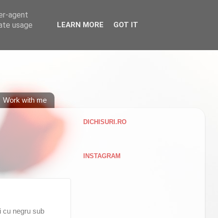
ser-agent
rate usage
LEARN MORE
GOT IT
Work with me
DICHISURI.RO
INSTAGRAM
i cu negru sub