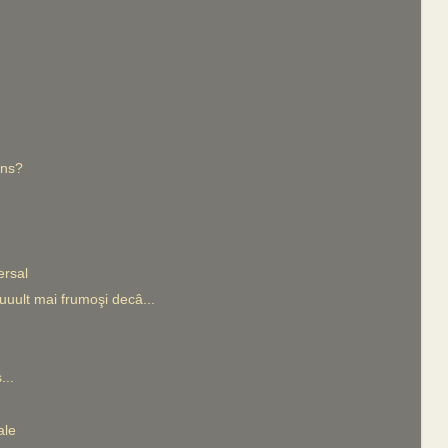
ons?
ersal
uuult mai frumoşi decâ...
...
ale