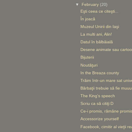
▼
February
(20)
Eşti ceea ce citeşti...
În joacă
Muzeul Unirii din Iaşi
La multi ani, Alin!
Datul în bâlbâială
Desene animate sau carto
Bijuterii
Noutăţuri
In the Breaza county
Trăim într-un mare sat univ
Bărbaţii trebuie să fie muuu
The King's speech
Scriu ca să citiţi:D
Ce-i promis, rămâne promis
Accessorize yourself
Facebook, cimitir al vieţii re