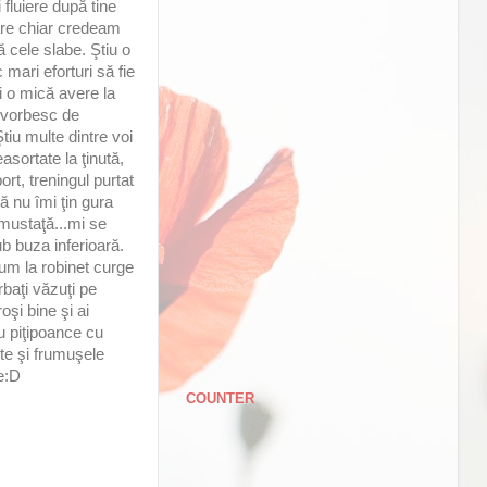
 fluiere după tine
care chiar credeam
 cele slabe. Ştiu o
mari eforturi să fie
i o mică avere la
ă vorbesc de
tiu multe dintre voi
asortate la ţinută,
ort, treningul purtat
ă nu îmi ţin gura
 mustaţă...mi se
b buza inferioară.
cum la robinet curge
rbaţi văzuţi pe
şi bine şi ai
ru piţipoance cu
ite şi frumuşele
e:D
COUNTER