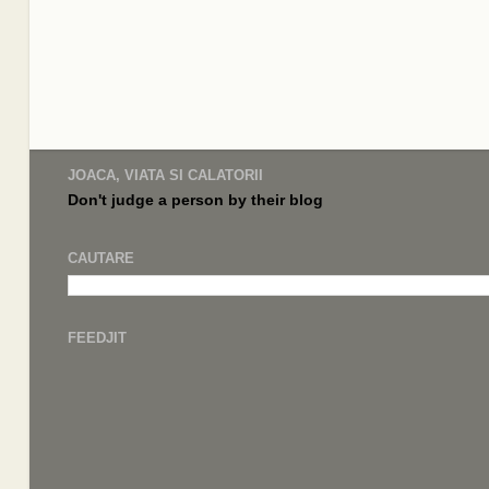
JOACA, VIATA SI CALATORII
Don't judge a
person by their
blog
CAUTARE
FEEDJIT