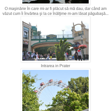
O maşinărie în care mi-ar fi plăcut să mă dau, dar când am
văzut cum îi învărtea şi la ce înălţime m-am lăsat păgubaşă...
Intrarea in Prater