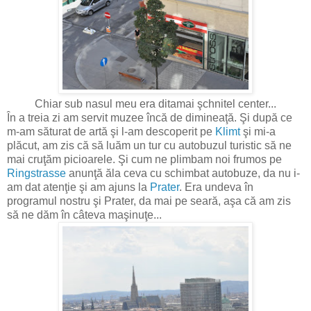
Chiar sub nasul meu era ditamai şchnitel center...
În a treia zi am servit muzee încă de dimineaţă. Şi după ce
m-am săturat de artă şi l-am descoperit pe
Klimt
şi mi-a
plăcut, am zis că să luăm un tur cu autobuzul turistic să ne
mai cruţăm picioarele. Şi cum ne plimbam noi frumos pe
Ringstrasse
anunţă ăla ceva cu schimbat autobuze, da nu i-
am dat atenţie şi am ajuns la
Prater
. Era undeva în
programul nostru şi Prater, da mai pe seară, aşa că am zis
să ne dăm în câteva maşinuţe...