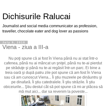
Dichisurile Ralucai
Journalist and social media communicator as profession,
traveller, chocolate eater and dog lover as passions
July 9, 2010
Viena - ziua a III-a
Nu poţi spune că ai fost în Viena până nu ai stat într-o
cafenea, până nu ai mâncat un şniţel, până nu te-ai pierdut
pe străduţe şi până nu te-ai regăsit într-un parc. Ei bine a
treia oară şi după patru zile pot spune că am fost în Viena
sau că am cunoscut Viena... Îi ştiu muzeele pe dinăuntru şi
pe dinafară. Îi ştiu catedralele. Îi ştiu străzile. Îi ştiu
obiceiurile... Ştiu destul cât să pot spune că mi-ar plăcea să
mă mut aici... dar sa revenim la poveste...