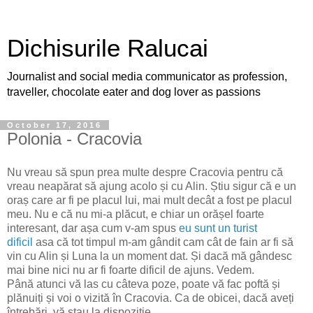
Dichisurile Ralucai
Journalist and social media communicator as profession,
traveller, chocolate eater and dog lover as passions
October 17, 2016
Polonia - Cracovia
Nu vreau să spun prea multe despre Cracovia pentru că
vreau neapărat să ajung acolo și cu Alin. Știu sigur că e un
oraș care ar fi pe placul lui, mai mult decât a fost pe placul
meu. Nu e că nu mi-a plăcut, e chiar un orășel foarte
interesant, dar așa cum v-am spus
eu sunt un turist
dificil
asa că tot timpul m-am gândit cam cât de fain ar fi să
vin cu Alin și Luna la un moment dat. Și dacă mă gândesc
mai bine nici nu ar fi foarte dificil de ajuns. Vedem.
Până atunci vă las cu câteva poze, poate vă fac poftă și
plănuiți și voi o vizită în Cracovia. Ca de obicei, dacă aveți
întrebări, vă stau la dispoziție.