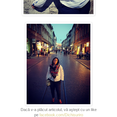
D
acă v-a plăcut articolul, vă aştept cu un like
pe
facebook.com/Dichisuriro