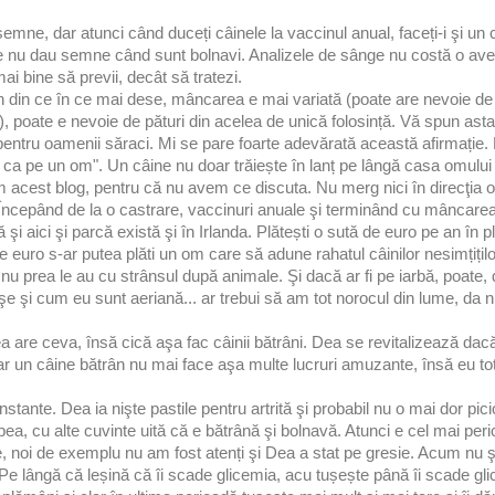
ne, dar atunci când duceți câinele la vaccinul anual, faceți-i şi un co
re nu dau semne când sunt bolnavi. Analizele de sânge nu costă o aver
i bine să previi, decât să tratezi.
in din ce în ce mai dese, mâncarea e mai variată (poate are nevoie de 
, poate e nevoie de pături din acelea de unică folosință. Vă spun asta 
pentru oamenii săraci. Mi se pare foarte adevărată această afirmație.
e ca pe un om". Un câine nu doar trăiește în lanț pe lângă casa omului
m acest blog, pentru că nu avem ce discuta. Nu merg nici în direcţia 
 Începând de la o castrare, vaccinuri anuale şi terminând cu mâncarea,
şi aici şi parcă există şi în Irlanda. Plătești o sută de euro pe an în p
 euro s-ar putea plăti un om care să adune rahatul câinilor nesimțițilo
 nu prea le au cu strânsul după animale. Şi dacă ar fi pe iarbă, poate, d
raşe şi cum eu sunt aeriană... ar trebui să am tot norocul din lume, da 
are ceva, însă cică aşa fac câinii bătrâni. Dea se revitalizează dac
r un câine bătrân nu mai face aşa multe lucruri amuzante, însă eu tot
tante. Dea ia nişte pastile pentru artrită şi probabil nu o mai dor pici
ea, cu alte cuvinte uită că e bătrână şi bolnavă. Atunci e cel mai peri
ie, noi de exemplu nu am fost atenți şi Dea a stat pe gresie. Acum nu 
 Pe lângă că leșină că îi scade glicemia, acu tușește până îi scade gli