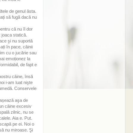
ltele de genul ăsta.
gați să fugă dacă nu
entru că nu îl dor
 joaca statică.
oace şi nu suportă
ți în pace, câinii
im cu o jucărie sau
mai emoționez la
ormidabil, de fapt e
ostru câine, însă
oi i-am luat nişte
ă umedă. Conservele
e așează aşa de
 un câine excesiv
spală zilnic, nu se
alele. Aia e. Put.
 scapă pe ei. Noi o
asă nu miroase. Şi