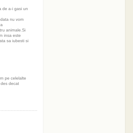
a de a-i gasi un
iodata nu vom
ra
tru animale.Si
um insa este
ta sa iubesti si
m pe celelalte
i des decat