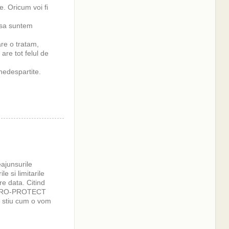
. Oricum voi fi
Insa suntem
re o tratam,
re tot felul de
nedespartite.
eajunsurile
e si limitarile
re data. Citind
 ARTRO-PROTECT
nu stiu cum o vom