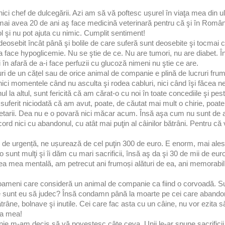
ici chef de dulcegării. Azi am să vă poftesc ușurel în viaţa mea din ul
ai avea 20 de ani aş face medicină veterinară pentru că şi în Români
 şi nu pot ajuta cu nimic. Cumplit sentiment!
 deosebit încât până şi bolile de care suferă sunt deosebite şi tocmai 
 face hypoglicemie. Nu se ştie de ce. Nu are tumori, nu are diabet. Î
 în afară de a-i face perfuzii cu glucoză nimeni nu ştie ce are.
ri de un cățel sau de orice animal de companie e plină de lucruri fr
ici momentele când nu asculta şi rodea cabluri, nici când îşi făcea ne
 la altul, sunt fericită că am cărat-o cu noi în toate concediile şi pes
ferit niciodată că am avut, poate, de căutat mai mult o chirie, poate
rietarii. Dea nu e o povară nici măcar acum. Însă aşa cum nu sunt de 
d nici cu abandonul, cu atât mai puţin al câinilor bătrâni. Pentru că 
inar, de urgență, ne ușurează de cel puţin 300 de euro. E enorm, mai ale
sunt mulţi şi îi dăm cu mari sacrificii, însă aş da şi 30 de mii de euro
tea mea mentală, am petrecut ani frumoși alături de ea, ani memorabil
a oameni care consideră un animal de companie ca fiind o corvoadă. 
cine sunt eu să judec? Însă condamn până la moarte pe cei care aband
ne, bolnave şi inutile. Cei care fac asta cu un câine, nu vor ezita să
ea mea!
 m-am decis să vă povestesc câte ceva. Unii le-ar spune sacrificii,