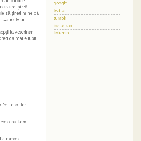
m antibiotice.
google
n ușurel şi vă
twitter
ie să țineți mine că
tumblr
un câine. E un
instagram
pții la veterinar,
linkedin
red că mai e iubit
a fost asa dar
acasa nu i-am
oi a ramas