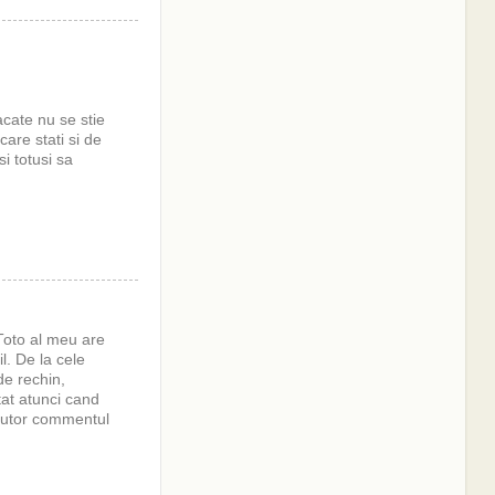
acate nu se stie
are stati si de
i totusi sa
 Toto al meu are
l. De la cele
de rechin,
at atunci cand
ajutor commentul