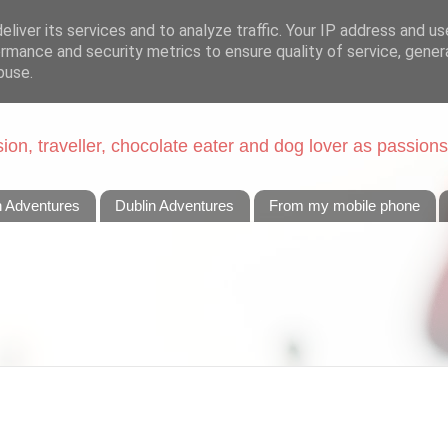
liver its services and to analyze traffic. Your IP address and u
rmance and security metrics to ensure quality of service, gene
buse.
on, traveller, chocolate eater and dog lover as passions
n Adventures
Dublin Adventures
From my mobile phone