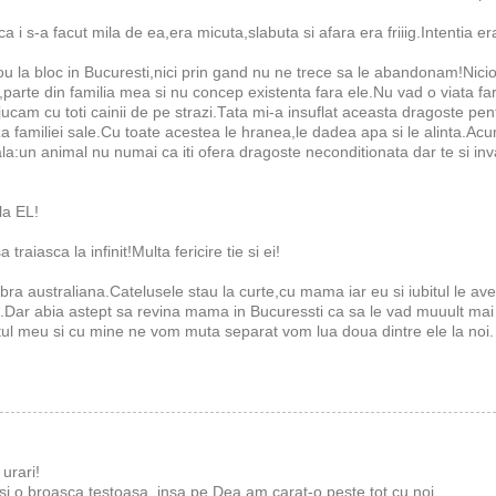
a i s-a facut mila de ea,era micuta,slabuta si afara era friiig.Intentia er
u la bloc in Bucuresti,nici prin gand nu ne trece sa le abandonam!Nic
,parte din familia mea si nu concep existenta fara ele.Nu vad o viata fa
am cu toti cainii de pe strazi.Tata mi-a insuflat aceasta dragoste pen
 familiei sale.Cu toate acestea le hranea,le dadea apa si le alinta.Ac
a:un animal nu numai ca iti ofera dragoste neconditionata dar te si inva
la EL!
raiasca la infinit!Multa fericire tie si ei!
a australiana.Catelusele stau la curte,cu mama iar eu si iubitul le ave
lui.Dar abia astept sa revina mama in Bucuressti ca sa le vad muuult ma
ul meu si cu mine ne vom muta separat vom lua doua dintre ele la noi.
urari!
si o broasca testoasa, insa pe Dea am carat-o peste tot cu noi.