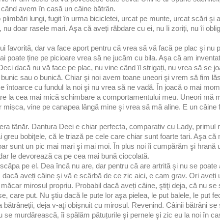
m când avem în casă un câine bătrân.
mbări lungi, fugit în urma bicicletei, urcat pe munte, urcat scări şi a
u doar rasele mari. Aşa că aveți răbdare cu ei, nu îi zoriți, nu îi obli
ui favorită, dar va face aport pentru că vrea să vă facă pe plac şi nu p
i poate ține pe picioare vrea să ne jucăm cu bila. Aşa că am inventat
 Deci dacă nu vă face pe plac, nu vine când îl strigați, nu vrea să se j
n bunic sau o bunică. Chiar şi noi avem toane uneori şi vrem să fim lăsa
 întoarce cu fundul la noi şi nu vrea să ne vadă. În joacă o mai mom
esare la cea mai mică schimbare a comportamentului meu. Uneori mă 
ar mișca, vine pe canapea lângă mine şi vrea să mă aline. E un câine f
a tânăr. Dantura Deei e chiar perfecta, comparativ cu Lady, primul n
eu bobiţele, că le triază pe cele care chiar sunt foarte tari. Aşa că n
oar sunt un pic mai mari şi mai moi. În plus noi îi cumpărăm şi hran
, dar le devorează ca pe cea mai bună ciocolată.
scăpa pe el. Dea încă nu are, dar pentru că are artrită şi nu se poat
dacă aveți câine şi vă e scârbă de ce zic aici, e cam grav. Ori aveți
i măcar mirosul propriu. Probabil dacă aveți câine, ştiţi deja, că nu se 
 care put. Nu ştiu dacă le pute lor aşa pielea, le put balele, le put fec
 bătrâneții, deja v-aţi obișnuit cu mirosul. Revenind. Câinii bătrâni se
e murdărească, îi spălăm pătuțurile şi pernele şi zic eu la noi în c