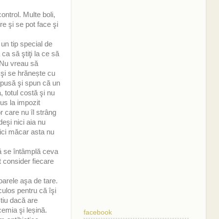
ntrol. Multe boli,
e şi se pot face şi
un tip special de
ca să ştiţi la ce să
 Nu vreau să
 şi se hrănește cu
opusă şi spun că un
 totul costă şi nu
lus la impozit
r care nu îl strâng
eşi nici aia nu
nici măcar asta nu
ă se întâmplă ceva
 consider fiecare
oarele aşa de tare.
culos pentru că îşi
ştiu dacă are
cemia şi leșină.
facebook