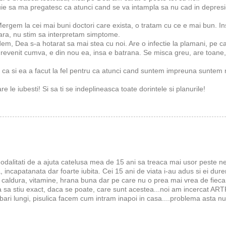
uie sa ma pregatesc ca atunci cand se va intampla sa nu cad in depresie
. Mergem la cei mai buni doctori care exista, o tratam cu ce e mai bun. 
nara, nu stim sa interpretam simptome.
m, Dea s-a hotarat sa mai stea cu noi. Are o infectie la plamani, pe ca
evenit cumva, e din nou ea, insa e batrana. Se misca greu, are toane, a
 ca si ea a facut la fel pentru ca atunci cand suntem impreuna suntem 
e le iubesti! Si sa ti se indeplineasca toate dorintele si planurile!
modalitati de a ajuta catelusa mea de 15 ani sa treaca mai usor peste n
, incapatanata dar foarte iubita. Cei 15 ani de viata i-au adus si ei dureril
, caldura, vitamine, hrana buna dar pe care nu o prea mai vrea de fieca
rea sa stiu exact, daca se poate, care sunt acestea...noi am incercat
imbari lungi, pisulica facem cum intram inapoi in casa....problema asta 