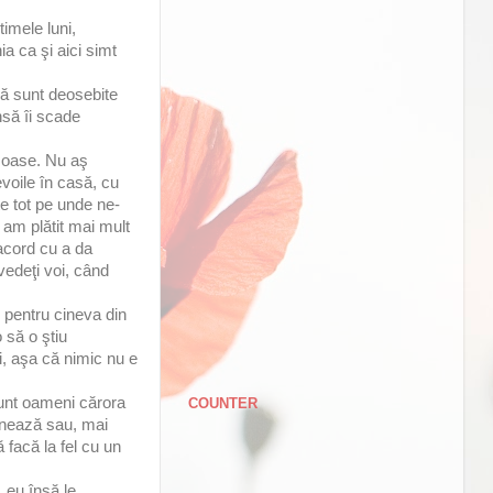
timele luni,
a ca şi aici simt
că sunt deosebite
nsă îi scade
umoase. Nu aş
voile în casă, cu
te tot pe unde ne-
 am plătit mai mult
acord cu a da
vedeţi voi, când
s pentru cineva din
 să o ştiu
i, aşa că nimic nu e
Sunt oameni cărora
COUNTER
onează sau, mai
 facă la fel cu un
 eu însă le