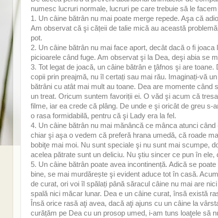
numesc lucruri normale, lucruri pe care trebuie să le face
1. Un câine bătrân nu mai poate merge repede. Aşa că adio pli
Am observat că şi cățeii de talie mică au această problemă, n
pot.
2. Un câine bătrân nu mai face aport, decât dacă o fi joaca l
picioarele când fuge. Am observat şi la Dea, deşi abia se ma
3. Tot legat de joacă, un câine bătrân e ţâfnos şi are toane.
copii prin preajmă, nu îl certați sau mai rău. Imaginați-vă u
bătrâni cu atât mai mult au toane. Dea are momente când se
un treat. Oricum suntem favoriții ei. O văd şi acum că tr
filme, iar ea crede că plâng. De unde e şi oricât de greu s-
o rasa formidabilă, pentru că şi Lady era la fel.
4. Un câine bătrân nu mai mănâncă ce mânca atunci când er
chiar şi aşa o vedem că preferă hrana umedă, că roade mai gr
bobiţe mai moi. Nu sunt speciale şi nu sunt mai scumpe, d
acelea pătrate sunt un deliciu. Nu ştiu sincer ce pun în ele
5. Un câine bătrân poate avea incontinență. Adică se poate 
bine, se mai murdărește şi evident aduce tot în casă. Acum 
de curat, ori voi îl spălați până săracul câine nu mai are nic
spală nici măcar lunar. Dea e un câine curat, însă există rase,
Însă orice rasă aţi avea, dacă aţi ajuns cu un câine la vârsta
curățăm pe Dea cu un prosop umed, i-am tuns loaţele să nu s