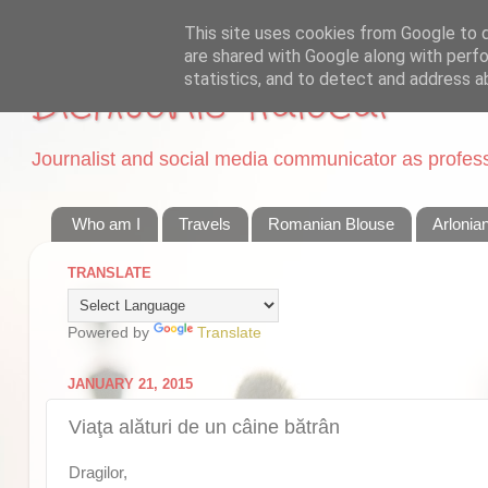
This site uses cookies from Google to de
are shared with Google along with perfo
statistics, and to detect and address a
Dichisurile Ralucai
Journalist and social media communicator as professi
Who am I
Travels
Romanian Blouse
Arlonia
TRANSLATE
Powered by
Translate
JANUARY 21, 2015
Viaţa alături de un câine bătrân
Dragilor,