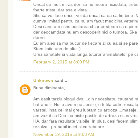
Oricat de mult mi-as dori sa nu moara niciodata, treb
foarte trista, dar asa e viata.
Stiu ca voi face orice, voi da oricat ca ea sa fie bine
cumva limitati pentru ca nu am facut medicina veteri
Desi cand am scris postarea chiar credeam ca o pierde
dar deocamdata nu am descoperit nici o tumora. Si-a r
dureri.
Eu am ales sa ma bucur de fiecare zi cu ea si se pare
Stam lipite una de alta :)
Urez sanatate si viata lunga tuturor animalutelor pe car
February 2, 2015 at 8:09 PM
Unknown
said...
Buna dimineata,
Am gasit tarziu blogul dvs....din necesitate, cautand 
batranetii. Noi o avem pe Jessie, o fetita collie roscata
varstei, insa cel mai greu luptam cu artroza....masaje
am vazut ca Dea lua niste pastile de artroza si as v
HA, dar fara rezultate vizibile. In plus, desi facem pl
rezolva...probabil incet si cu rabdare....
November 19, 2015 at 9:03 AM