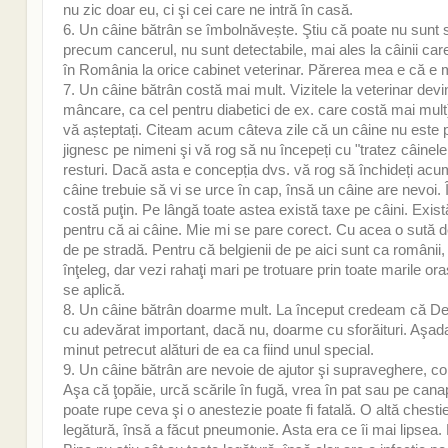
nu zic doar eu, ci şi cei care ne intră în casă.
6. Un câine bătrân se îmbolnăvește. Ştiu că poate nu sunt sem
precum cancerul, nu sunt detectabile, mai ales la câinii ca
în România la orice cabinet veterinar. Părerea mea e că e ma
7. Un câine bătrân costă mai mult. Vizitele la veterinar dev
mâncare, ca cel pentru diabetici de ex. care costă mai mult)
vă așteptați. Citeam acum câteva zile că un câine nu este 
jignesc pe nimeni şi vă rog să nu începeți cu "tratez câinel
resturi. Dacă asta e concepția dvs. vă rog să închideți acu
câine trebuie să vi se urce în cap, însă un câine are nevoi.
costă puţin. Pe lângă toate astea există taxe pe câini. Există 
pentru că ai câine. Mie mi se pare corect. Cu acea o sută de
de pe stradă. Pentru că belgienii de pe aici sunt ca românii,
înţeleg, dar vezi rahaţi mari pe trotuare prin toate marile o
se aplică.
8. Un câine bătrân doarme mult. La început credeam că Dea 
cu adevărat important, dacă nu, doarme cu sforăituri. Aşada
minut petrecut alături de ea ca fiind unul special.
9. Un câine bătrân are nevoie de ajutor şi supraveghere, cons
Aşa că ţopăie, urcă scările în fugă, vrea în pat sau pe canap
poate rupe ceva şi o anestezie poate fi fatală. O altă chest
legătură, însă a făcut pneumonie. Asta era ce îi mai lipsea.