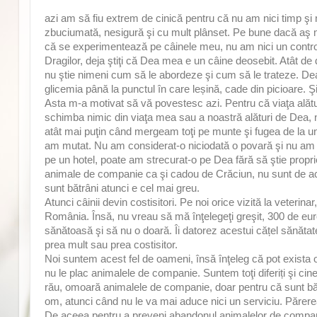
azi am să fiu extrem de cinică pentru că nu am nici timp şi n
zbuciumată, nesigură şi cu mult plânset. Pe bune dacă aş m
că se experimentează pe câinele meu, nu am nici un control
Dragilor, deja ştiţi că Dea mea e un câine deosebit. Atât de
nu ştie nimeni cum să le abordeze şi cum să le trateze. Dea
glicemia până la punctul în care leșină, cade din picioare. Şi
Asta m-a motivat să vă povestesc azi. Pentru că viaţa alătu
schimba nimic din viaţa mea sau a noastră alături de Dea, n
atât mai puţin când mergeam toţi pe munte şi fugea de la unul
am mutat. Nu am considerat-o niciodată o povară şi nu am su
pe un hotel, poate am strecurat-o pe Dea fără să ştie prop
animale de companie ca şi cadou de Crăciun, nu sunt de acor
sunt bătrâni atunci e cel mai greu.
Atunci câinii devin costisitori. Pe noi orice vizită la veter
România. Însă, nu vreau să mă înţelegeţi greşit, 300 de euro 
sănătoasă şi să nu o doară. Îi datorez acestui cățel sănăta
prea mult sau prea costisitor.
Noi suntem acest fel de oameni, însă înţeleg că pot exist
nu le plac animalele de companie. Suntem toţi diferiți şi 
rău, omoară animalele de companie, doar pentru că sunt bătrâ
om, atunci când nu le va mai aduce nici un serviciu. Părer
De aceea pentru a preveni abandonul animalelor de companie