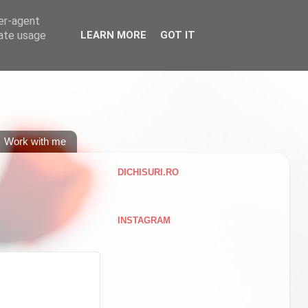
ser-agent
rate usage
LEARN MORE
GOT IT
Work with me
DICHISURI.RO
INSTAGRAM