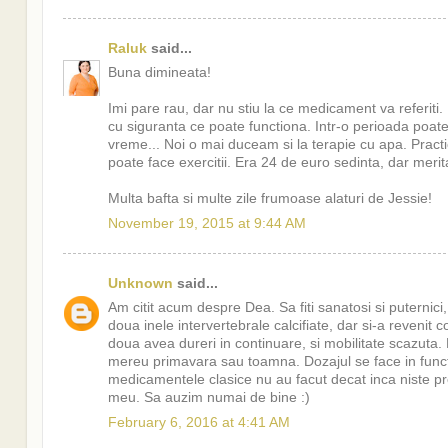
Raluk
said...
Buna dimineata!
Imi pare rau, dar nu stiu la ce medicament va referiti
cu siguranta ce poate functiona. Intr-o perioada poate
vreme... Noi o mai duceam si la terapie cu apa. Practic
poate face exercitii. Era 24 de euro sedinta, dar merit
Multa bafta si multe zile frumoase alaturi de Jessie!
November 19, 2015 at 9:44 AM
Unknown
said...
Am citit acum despre Dea. Sa fiti sanatosi si puternici
doua inele intervertebrale calcifiate, dar si-a revenit c
doua avea dureri in continuare, si mobilitate scazuta. P
mereu primavara sau toamna. Dozajul se face in funct
medicamentele clasice nu au facut decat inca niste pr
meu. Sa auzim numai de bine :)
February 6, 2016 at 4:41 AM