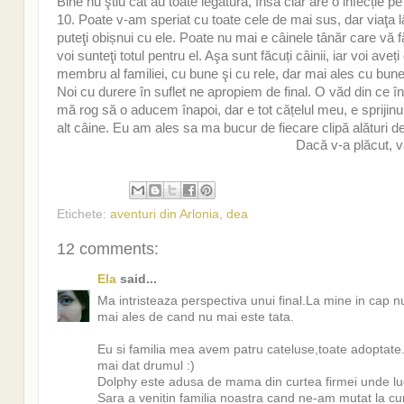
Bine nu ştiu cât au toate legătură, însă clar are o infecție pe
10. Poate v-am speriat cu toate cele de mai sus, dar viaţa 
puteţi obișnui cu ele. Poate nu mai e câinele tânăr care vă f
voi sunteţi totul pentru el. Aşa sunt făcuți câinii, iar voi av
membru al familiei, cu bune şi cu rele, dar mai ales cu bune
Noi cu durere în suflet ne apropiem de final. O văd din ce în c
mă rog să o aducem înapoi, dar e tot cățelul meu, e sprijin
alt câine. Eu am ales sa ma bucur de fiecare clipă alături d
Dacă v-a plăcut, v
Etichete:
aventuri din Arlonia
,
dea
12 comments:
Ela
said...
Ma intristeaza perspectiva unui final.La mine in cap 
mai ales de cand nu mai este tata.
Eu si familia mea avem patru cateluse,toate adoptat
mai dat drumul :)
Dolphy este adusa de mama din curtea firmei unde lu
Sara a venitin familia noastra cand ne-am mutat la curte