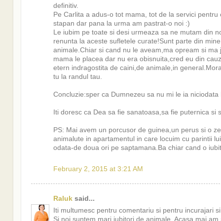
definitiv.
Pe Carlita a adus-o tot mama, tot de la servici pentru c
stapan dar pana la urma am pastrat-o noi :)
Le iubim pe toate si desi urmeaza sa ne mutam din no
renunta la aceste sufletele curate!Sunt parte din mine
animale.Chiar si cand nu le aveam,ma opream si ma juc
mama le placea dar nu era obisnuita,cred eu din cauza
etern indragostita de caini,de animale,in general.Moral
tu la randul tau.
Concluzie:sper ca Dumnezeu sa nu mi le ia niciodata 
Iti doresc ca Dea sa fie sanatoasa,sa fie puternica si sa t
PS: Mai avem un porcusor de guinea,un perus si o zebr
animalute in apartamentul in care locuim cu parintii 
odata-de doua ori pe saptamana.Ba chiar cand o iubit
February 2, 2015 at 3:21 AM
Raluk
said...
Iti multumesc pentru comentariu si pentru incurajari si 
Si noi suntem mari iubitori de animale. Acasa mai am 