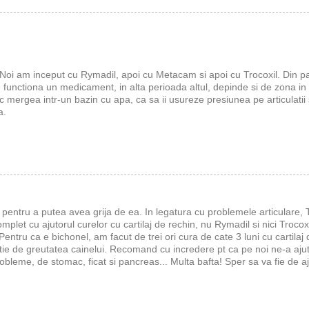
. Noi am inceput cu Rymadil, apoi cu Metacam si apoi cu Trocoxil. Din p
 functiona un medicament, in alta perioada altul, depinde si de zona in c
 mergea intr-un bazin cu apa, ca sa ii usureze presiunea pe articulatii s
a.
, pentru a putea avea grija de ea. In legatura cu problemele articulare,
omplet cu ajutorul curelor cu cartilaj de rechin, nu Rymadil si nici Trocoxi
entru ca e bichonel, am facut de trei ori cura de cate 3 luni cu cartilaj 
ie de greutatea cainelui. Recomand cu incredere pt ca pe noi ne-a ajut
obleme, de stomac, ficat si pancreas... Multa bafta! Sper sa va fie de 