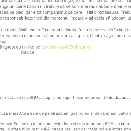
 plămâni şi clar în ultima perioadă tușește mai mult şi mai tare şi îi dă
lângă un câine bătrân nu trebuie să se schimbe radical. Schimbările vi
ăcea pe plac, dar e tot companionul pe care îl ştiţi dintotdeauna. Trebu
eți o responsabilitate încă din momentul în care v-aţi decis să adoptați 
.
e mai slăbită, din ce în ce mai schimbată, cu fiecare vizită în fierul no
ul meu atunci când simt că nu mai am alt sprijin. O iubim aşa cum nu c
e ea.
ă aştept cu un like pe
facebook.com/Dichisuriro
Raluca
nu exista asa ceva!NU accept si nu suport usor moartea...Dintotdeauna 
e.Cea mare,Cora este de pe strada,am gasit-o eu si de cand am luat-o 
creaza.Se inteleg de minune cele doua si stau impreuna 99% din timp.
, in afara bUcurestiului.A intrat,a mai iesit dar tot la noi s-a intors.Ap