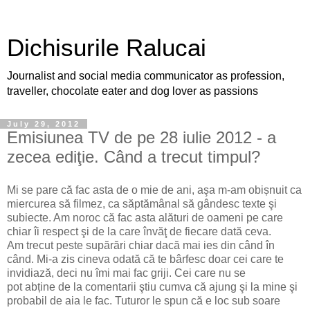
Dichisurile Ralucai
Journalist and social media communicator as profession,
traveller, chocolate eater and dog lover as passions
July 29, 2012
Emisiunea TV de pe 28 iulie 2012 - a
zecea ediţie. Când a trecut timpul?
Mi se pare că fac asta de o mie de ani, aşa m-am obișnuit ca
miercurea să filmez, ca săptămânal să gândesc texte şi
subiecte. Am noroc că fac asta alături de oameni pe care
chiar îi respect şi de la care învăţ de fiecare dată ceva.
Am trecut peste supărări chiar dacă mai ies din când în
când. Mi-a zis cineva odată că te bârfesc doar cei care te
invidiază, deci nu îmi mai fac griji. Cei care nu se
pot abține de la comentarii ştiu cumva că ajung şi la mine şi
probabil de aia le fac. Tuturor le spun că e loc sub soare