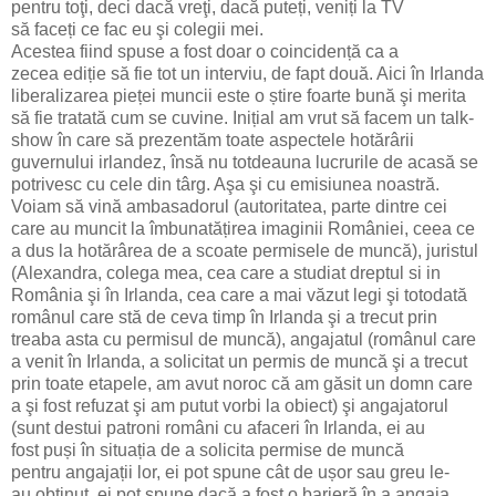
pentru toţi, deci dacă vreţi, dacă puteți, veniți la TV
să faceți ce fac eu şi colegii mei.
Acestea fiind spuse a fost doar o coincidență ca a
zecea ediție să fie tot un interviu, de fapt două. Aici în Irlanda
liberalizarea pieței muncii este o știre foarte bună şi merita
să fie tratată cum se cuvine. Inițial am vrut să facem un talk-
show în care să prezentăm toate aspectele hotărârii
guvernului irlandez, însă nu totdeauna lucrurile de acasă se
potrivesc cu cele din târg. Aşa şi cu emisiunea noastră.
Voiam să vină ambasadorul (autoritatea, parte dintre cei
care au muncit la îmbunatățirea imaginii României, ceea ce
a dus la hotărârea de a scoate permisele de muncă), juristul
(Alexandra, colega mea, cea care a studiat dreptul si in
România şi în Irlanda, cea care a mai văzut legi şi totodată
românul care stă de ceva timp în Irlanda şi a trecut prin
treaba asta cu permisul de muncă), angajatul (românul care
a venit în Irlanda, a solicitat un permis de muncă şi a trecut
prin toate etapele, am avut noroc că am găsit un domn care
a şi fost refuzat şi am putut vorbi la obiect) şi angajatorul
(sunt destui patroni români cu afaceri în Irlanda, ei au
fost puși în situația de a solicita permise de muncă
pentru angajații lor, ei pot spune cât de ușor sau greu le-
au obținut, ei pot spune dacă a fost o barieră în a angaja