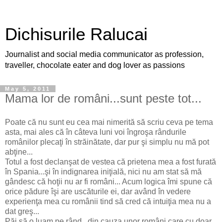
Dichisurile Ralucai
Journalist and social media communicator as profession,
traveller, chocolate eater and dog lover as passions
May 5, 2011
Mama lor de români...sunt peste tot...
Poate că nu sunt eu cea mai nimerită să scriu ceva pe tema
asta, mai ales că în câteva luni voi îngroşa rândurile
românilor plecaţi în străinătate, dar pur şi simplu nu mă pot
abţine...
Totul a fost declanşat de vestea că prietena mea a fost furată
în Spania...şi în indignarea iniţială, nici nu am stat să mă
gândesc că hoţii nu ar fi români... Acum logica îmi spune că
orice pădure îşi are uscăturile ei, dar având în vedere
experienţa mea cu românii tind să cred că intuiţia mea nu a
dat greş...
Păi să o luam pe rând...din cauza unor români care cu doar