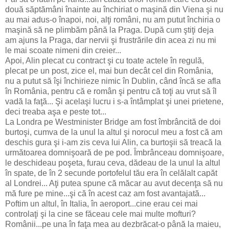
două săptămâni înainte au închiriat o maşină din Viena şi nu
au mai adus-o înapoi, noi, alţi români, nu am putut închiria o
maşină să ne plimbăm până la Praga. După cum ştiţi deja
am ajuns la Praga, dar nervii şi frustrările din acea zi nu mi
le mai scoate nimeni din creier...
Apoi, Alin plecat cu contract şi cu toate actele în regulă,
plecat pe un post, zice el, mai bun decât cel din România,
nu a putut să îşi închirieze nimic în Dublin, când încă se afla
în România, pentru că e român şi pentru că toţi au vrut să îl
vadă la faţă... Şi acelaşi lucru i s-a întâmplat şi unei prietene,
deci treaba aşa e peste tot...
La Londra pe Westminister Bridge am fost îmbrâncită de doi
burtoşi, cumva de la unul la altul şi norocul meu a fost că am
deschis gura şi i-am zis ceva lui Alin, ca burtoşii să treacă la
următoarea domnişoară de pe pod. Îmbrânceau domnişoare,
le deschideau poşeta, furau ceva, dădeau de la unul la altul
în spate, de în 2 secunde portofelul tău era în celălalt capăt
al Londrei... Aţi putea spune că măcar au avut decenţa să nu
mă fure pe mine...şi că în acest caz am fost avantajată...
Poftim un altul, în Italia, în aeroport...cine erau cei mai
controlaţi şi la cine se făceau cele mai multe mofturi?
Românii...pe una în faţa mea au dezbrăcat-o până la maieu,