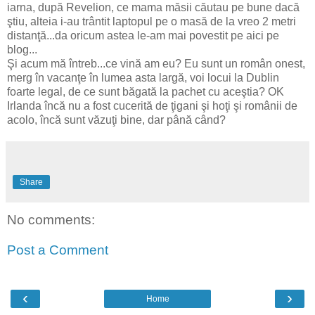
iarna, după Revelion, ce mama măsii căutau pe bune dacă
ştiu, alteia i-au trântit laptopul pe o masă de la vreo 2 metri
distanţă...da oricum astea le-am mai povestit pe aici pe
blog...
Şi acum mă întreb...ce vină am eu? Eu sunt un român onest,
merg în vacanţe în lumea asta largă, voi locui la Dublin
foarte legal, de ce sunt băgată la pachet cu aceştia? OK
Irlanda încă nu a fost cucerită de ţigani şi hoţi şi românii de
acolo, încă sunt văzuţi bine, dar până când?
Share
No comments:
Post a Comment
‹
›
Home