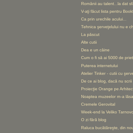
Românii au talent...la dat sfa
V-aţi făcut lista pentru Book
Ca prin urechile acului...
Tehnica şerveţelului nu e c
La păscut
Alte cutii
Dea e un câine
Cum o fi să ai 5000 de priet
Puterea internetului
Atelier Tinker - cutii cu şerv
De ce ai blog, dacă nu scrii
Proiecţie Orange pe Arhitec
Noaptea muzeelor m-a lăsa
Cremele Gerovital
Week-end la Veliko Tarnovo, 
O zi fără blog
Raluca bucătăreşte, din no