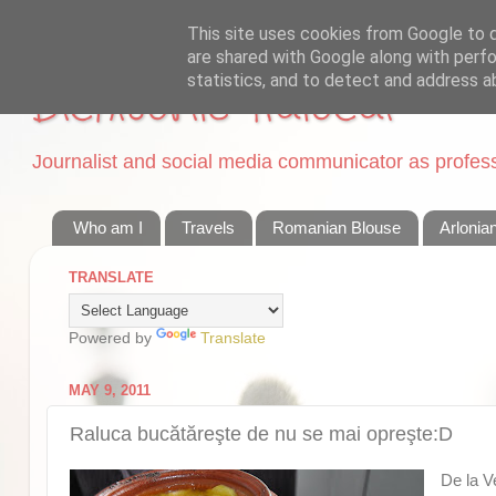
This site uses cookies from Google to de
are shared with Google along with perfo
statistics, and to detect and address a
Dichisurile Ralucai
Journalist and social media communicator as professi
Who am I
Travels
Romanian Blouse
Arlonia
TRANSLATE
Powered by
Translate
MAY 9, 2011
Raluca bucătăreşte de nu se mai opreşte:D
De la V