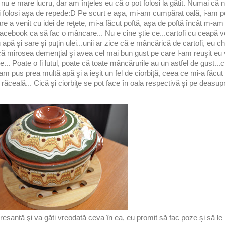
u nu e mare lucru, dar am înţeles eu că o pot folosi la gătit. Numai că
i folosi aşa de repede:D Pe scurt e aşa, mi-am cumpărat oală, i-am po
re a venit cu idei de reţete, mi-a făcut poftă, aşa de poftă încât m-am
facebook ca să fac o mâncare... Nu e cine ştie ce...cartofi cu ceapă ve
u apă şi sare şi puţin ulei...unii ar zice că e mâncărică de cartofi, eu ch
ă mirosea demenţial şi avea cel mai bun gust pe care l-am reuşit eu 
.. Poate o fi lutul, poate că toate mâncărurile au un astfel de gust...ci
am pus prea multă apă şi a ieşit un fel de ciorbiţă, ceea ce mi-a făcut 
ăceală... Cică şi ciorbiţe se pot face în oala respectivă şi pe deasupr
eresantă şi va găti vreodată ceva în ea, eu promit să fac poze şi să le