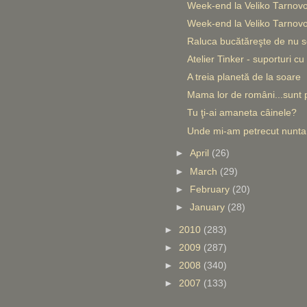
Week-end la Veliko Tarnovo
Week-end la Veliko Tarnovo
Raluca bucătăreşte de nu s
Atelier Tinker - suporturi cu
A treia planetă de la soare
Mama lor de români...sunt p
Tu ţi-ai amaneta câinele?
Unde mi-am petrecut nunta 
►
April
(26)
►
March
(29)
►
February
(20)
►
January
(28)
►
2010
(283)
►
2009
(287)
►
2008
(340)
►
2007
(133)