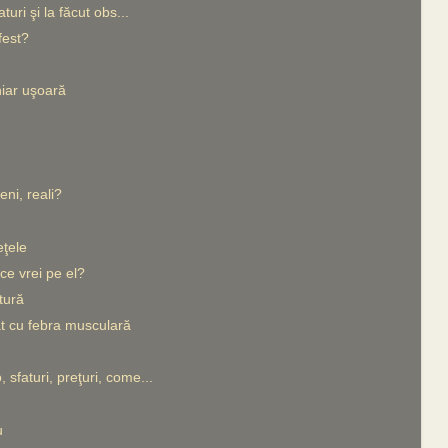
turi şi la făcut obs...
fest?
hiar uşoară
eni, reali?
eţele
 ce vrei pe el?
tură
t cu febra musculară
sfaturi, preţuri, come...
u