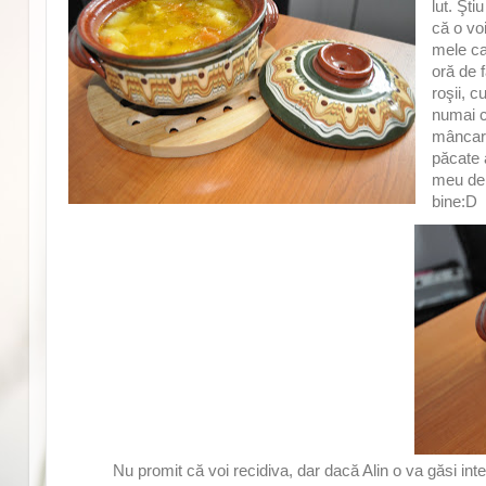
lut. Şti
că o vo
mele ca
oră de 
roşii, c
numai c
mâncare.
păcate 
meu de r
bine:D
Nu promit că voi recidiva, dar dacă Alin o va găsi int