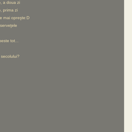
, a doua zi
, prima zi
e mai opreşte:D
 serveţele
este tot...
secolului?