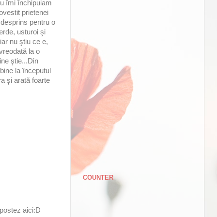
 nu îmi închipuiam
vestit prietenei
 desprins pentru o
rde, usturoi şi
iar nu ştiu ce e,
vreodată la o
ne ştie...Din
bine la începutul
a şi arată foarte
COUNTER
 postez aici:D