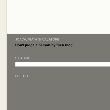
JOACA, VIATA SI CALATORII
Don't judge a
person by their
blog
CAUTARE
FEEDJIT