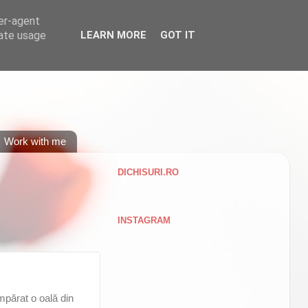
ser-agent
rate usage
LEARN MORE
GOT IT
Work with me
DICHISURI.RO
INSTAGRAM
părat o oală din