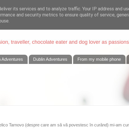
liver its services and to analyze traffic. Your IP address and u
rmance and security metrics to ensure quality of service, gene
buse.
on, traveller, chocolate eater and dog lover as passions
n Adventures
Dublin Adventures
From my mobile phone
elico Tarnovo (despre care am să vă povestesc în curând) mi-am cum