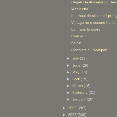
Regatul ţestoaselor cu Dea
Week-end
În oraşul de rahat nici preoţ
Vintage nu e second hand
La mare, la soare...
Cum ar fi...
Balcic
Ciocolata cu marţipan
►
July
(19)
►
June
(26)
►
May
(14)
►
April
(19)
►
March
(16)
►
February
(21)
►
January
(20)
►
2009
(287)
►
2008
(340)