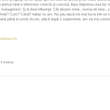
în primul rând o informare corectă şi concisă. Apoi obţinerea unui loc m
îl manageriezi. Şi la final influenţă. Cât despre mine...numai de bine...
. Unde? Cum? Când? habar nu am. Nu ştiu dacă voi mai lucra într-un r
 toană până la urmă. Acum, adică după 1 septembrie, am să mă concen
ealitatea fm
i trebuit.