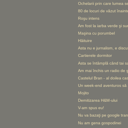
Ochelarii prin care lumea s
80 de locuri de văzut înain
Roşu intens
Am fost la iarba verde şi su
Maşina cu porumbel
Hăituire
Asta nu e jurnalism, e discuţ
Cartierele dormitor
Asta se întâmplă când tai sa
Am mai închis un radio de şt
Castelul Bran - al doilea cas
Un week-end aventuros să a
Mojito
Demitizarea H&M-ului
V-am spus eu!
Nu va bazaţi pe google tran
Nu am gena gospodinei