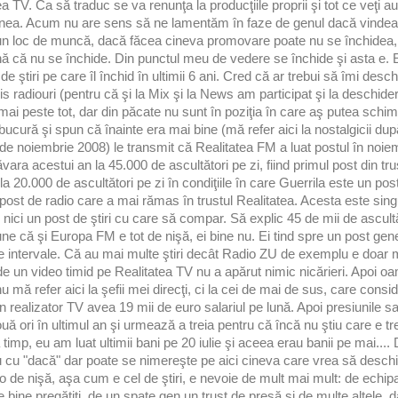
a TV. Ca să traduc se va renunţa la producţiile proprii şi tot ce veţi au
unea. Acum nu are sens să ne lamentăm în faze de genul dacă vindea
n loc de muncă, dacă făcea cineva promovare poate nu se închidea,
 că nu se închide. Din punctul meu de vedere se închide şi asta e. Es
de ştiri pe care îl închid în ultimii 6 ani. Cred că ar trebui să îmi desc
is radiouri (pentru că şi la Mix şi la News am participat şi la deschide
 mai peste tot, dar din păcate nu sunt în poziţia în care aş putea schi
bucură şi spun că înainte era mai bine (mă refer aici la nostalgicii du
 de noiembrie 2008) le transmit că Realitatea FM a luat postul în noie
vara acestui an la 45.000 de ascultători pe zi, fiind primul post din tr
la 20.000 de ascultători pe zi în condiţiile în care Guerrila este un pos
 post de radio care a mai rămas în trustul Realitatea. Acesta este singu
ci un post de ştiri cu care să compar. Să explic 45 de mii de ascultă
une că şi Europa FM e tot de nişă, ei bine nu. Ei tind spre un post gene
mite intervale. Că au mai multe ştiri decât Radio ZU de exemplu e doar m
 de un video timid pe Realitatea TV nu a apărut nimic nicărieri. Apoi oam
mă refer aici la şefii mei direcţi, ci la cei de mai de sus, care consi
n realizator TV avea 19 mii de euro salariul pe lună. Apoi presiunile s
ă ori în ultimul an şi urmează a treia pentru că încă nu ştiu care e tr
 la timp, eu am luat ultimii bani pe 20 iulie şi aceea erau banii pe mai..
u cu "dacă" dar poate se nimereşte pe aici cineva care vrea să deschid
io de nişă, aşa cum e cel de ştiri, e nevoie de mult mai mult: de echi
 bine pregătiţi, de un spate gen un trust de presă şi de multe altele, d