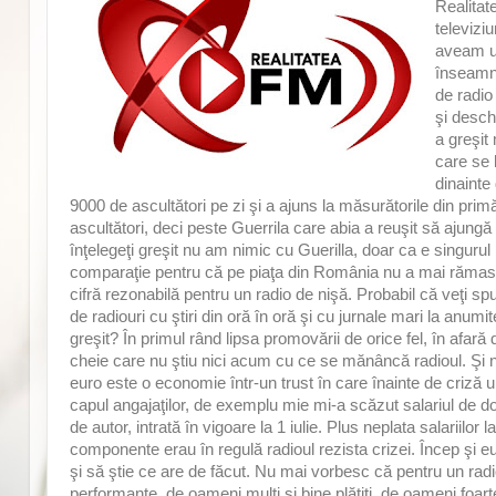
Realitate
televizi
aveam u
înseamnă
de radio 
şi desch
a greşit
care se 
dinainte
9000 de ascultători pe zi şi a ajuns la măsurătorile din primă
ascultători, deci peste Guerrila care abia a reuşit să ajungă 
înţelegeţi greşit nu am nimic cu Guerilla, doar ca e singurul
comparaţie pentru că pe piaţa din România nu a mai rămas ni
cifră rezonabilă pentru un radio de nişă. Probabil că veţi sp
de radiouri cu ştiri din oră în oră şi cu jurnale mari la anu
greşit? În primul rând lipsa promovării de orice fel, în afară
cheie care nu ştiu nici acum cu ce se mănâncă radioul. Şi nu 
euro este o economie într-un trust în care înainte de criză u
capul angajaţilor, de exemplu mie mi-a scăzut salariul de dou
de autor, intrată în vigoare la 1 iulie. Plus neplata salariilor
componente erau în regulă radioul rezista crizei. Încep şi e
şi să ştie ce are de făcut. Nu mai vorbesc că pentru un rad
performante, de oameni mulţi şi bine plătiţi, de oameni foarte