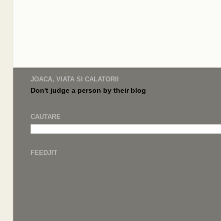
JOACA, VIATA SI CALATORII
Don't judge a
person by their
blog
CAUTARE
FEEDJIT