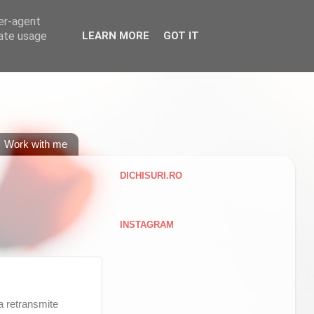
ser-agent
rate usage
LEARN MORE
GOT IT
Work with me
DICHISURI.RO
INSTAGRAM
va retransmite