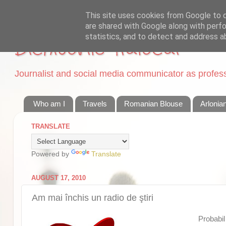
This site uses cookies from Google to de
are shared with Google along with perfo
statistics, and to detect and address a
Dichisurile Ralucai
Journalist and social media communicator as professi
Who am I
Travels
Romanian Blouse
Arlonia
TRANSLATE
Powered by
Translate
AUGUST 17, 2010
Am mai închis un radio de ştiri
Probabil