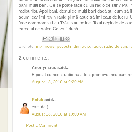
bani, mulţi bani. Ce se poate face cu un radio de ştiri? Păi 
radiourilor. Apoi bani, destul de mulţi bani dacă ştii cum să 
acum, dar îmi revin rapid şi mă apuc să îmi caut de lucru
face compromisul cu TV-ul sau online. Totul depinde de o
carnetul de şofer. Ce va fi după...
Etichete:
mix
,
news
,
povestiri din radio
,
radio
,
radio de stiri
,
r
2 comments:
Anonymous said...
E pacat ca acest radio nu a fost promovat asa cum ar f
August 18, 2010 at 9:20 AM
Raluk
said...
cam da:(
August 18, 2010 at 10:09 AM
Post a Comment