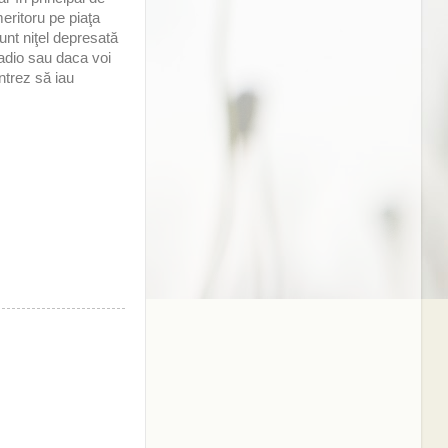
eritoru pe piaţa
sunt niţel depresată
adio sau daca voi
trez să iau