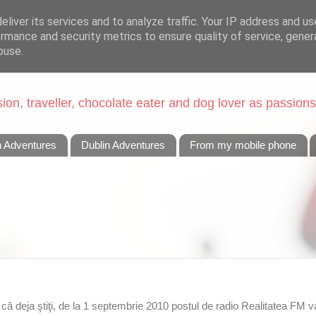
liver its services and to analyze traffic. Your IP address and u
rmance and security metrics to ensure quality of service, gene
buse.
on, traveller, chocolate eater and dog lover as passions
n Adventures
Dublin Adventures
From my mobile phone
 că deja ştiţi, de la 1 septembrie 2010 postul de radio Realitatea FM 