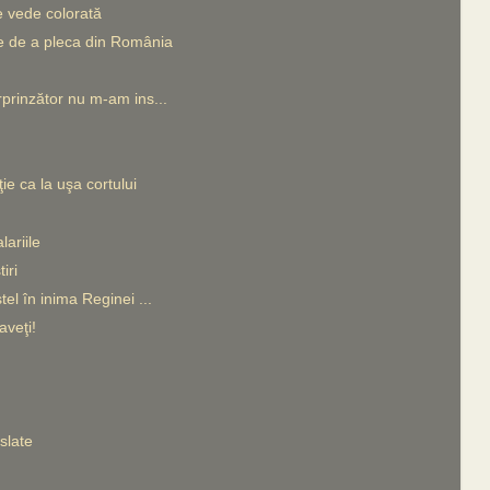
e vede colorată
te de a pleca din România
rprinzător nu m-am ins...
ie ca la uşa cortului
lariile
iri
tel în inima Reginei ...
veţi!
slate