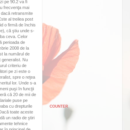
zi pe 90.2 va fi
u frecvenţa mai
 dacă retransmite
te al treilea post
hid o firmă de închis
re), că ştiu unde s-
mba ceva. Celor
pă perioada de
mbrie 2008 de la
ust la numărul de
t generalist. Nu
rul criteriu de
tori pe zi este o
ralist, spre o reţea
eritul lor. Unde s-a
eni puşi în funcţii
deră că 20 de mii de
alariale puse pe
eaba cu drepturile
COUNTER
.. Dacă toate aceste
ă un radio de ştiri
pamente tehnice
ar în principal de