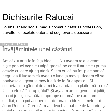
Dichisurile Ralucai
Journalist and social media communicator as profession,
traveller, chocolate eater and dog lover as passions
May 8, 2009
Învăţămintele unei căzături
Am căzut artistic în faţa blocului. Nu aveam role, aveam
nişte papuci negri cu talpă groasă pe care îi arunc cu prima
ocazie cu care ajung afară. Ştiam eu că nu îmi plac pantofii
negri, da îi luasem că aveau o fundiţa mov şi ziceam că se
potrivesc cu gentuţa mov luată de la Budapesta... Şi
cochetam cu gândul de a-mi lua sandale cu platformă...ce să
fac cu ele să îmi rup gâtul? Şi aşa am ambii genunchi juliţi,
un cot julit şi o vânătaie aproape de umăr pe care, am
studiat, nu o pot acoperi cu nici una din bluzele mele noi
John Rocha... Cred că m-au deochiat babele de la parter şi
etajul unu care se uitau cruciş la mine că am coborât din