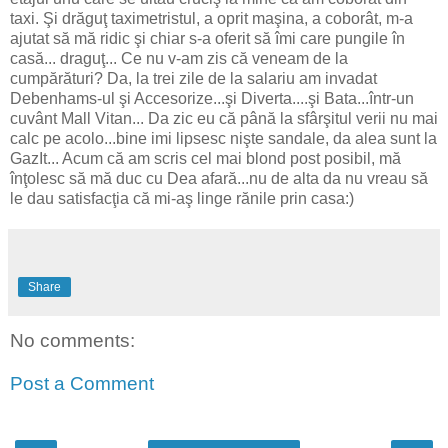
taxi. Şi drăguţ taximetristul, a oprit maşina, a coborât, m-a
ajutat să mă ridic şi chiar s-a oferit să îmi care pungile în
casă... draguţ... Ce nu v-am zis că veneam de la
cumpărături? Da, la trei zile de la salariu am invadat
Debenhams-ul şi Accesorize...şi Diverta....şi Bata...într-un
cuvânt Mall Vitan... Da zic eu că până la sfârşitul verii nu mai
calc pe acolo...bine imi lipsesc nişte sandale, da alea sunt la
GazIt... Acum că am scris cel mai blond post posibil, mă
înţolesc să mă duc cu Dea afară...nu de alta da nu vreau să
le dau satisfacţia că mi-aş linge rănile prin casa:)
Share
No comments:
Post a Comment