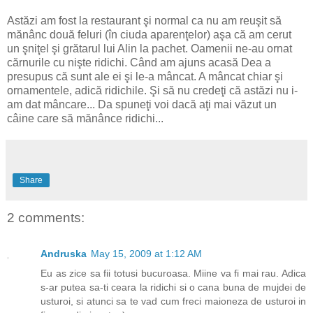
Astăzi am fost la restaurant şi normal ca nu am reuşit să
mănânc două feluri (în ciuda aparenţelor) aşa că am cerut
un şniţel şi grătarul lui Alin la pachet. Oamenii ne-au ornat
cărnurile cu nişte ridichi. Când am ajuns acasă Dea a
presupus că sunt ale ei şi le-a mâncat. A mâncat chiar şi
ornamentele, adică ridichile. Şi să nu credeţi că astăzi nu i-
am dat mâncare... Da spuneţi voi dacă aţi mai văzut un
câine care să mănânce ridichi...
Share
2 comments:
Andruska
May 15, 2009 at 1:12 AM
Eu as zice sa fii totusi bucuroasa. Miine va fi mai rau. Adica
s-ar putea sa-ti ceara la ridichi si o cana buna de mujdei de
usturoi, si atunci sa te vad cum freci maioneza de usturoi in