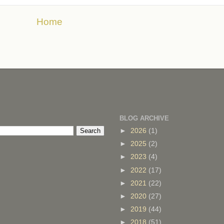
Home
BLOG ARCHIVE
►
2026
(1)
►
2025
(2)
►
2023
(4)
►
2022
(17)
►
2021
(22)
►
2020
(27)
►
2019
(44)
►
2018
(51)