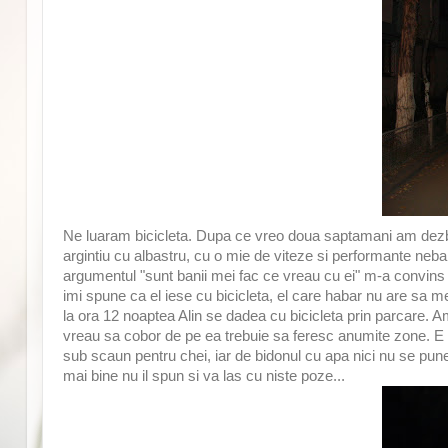
Ne luaram bicicleta. Dupa ce vreo doua saptamani am dezbatut
argintiu cu albastru, cu o mie de viteze si performante nebanu
argumentul "sunt banii mei fac ce vreau cu ei" m-a convins
imi spune ca el iese cu bicicleta, el care habar nu are sa 
la ora 12 noaptea Alin se dadea cu bicicleta prin parcare. 
vreau sa cobor de pe ea trebuie sa feresc anumite zone. E d
sub scaun pentru chei, iar de bidonul cu apa nici nu se pune 
mai bine nu il spun si va las cu niste poze...