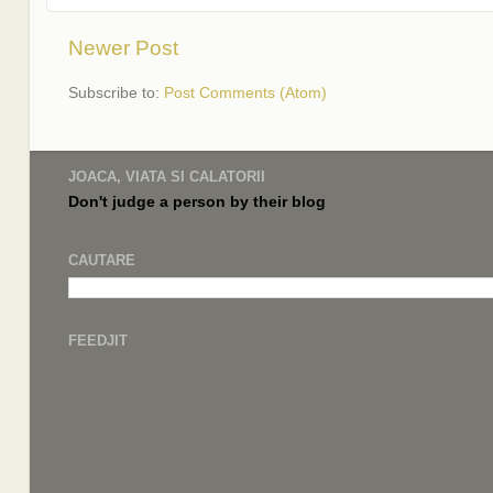
Newer Post
Subscribe to:
Post Comments (Atom)
JOACA, VIATA SI CALATORII
Don't judge a
person by their
blog
CAUTARE
FEEDJIT