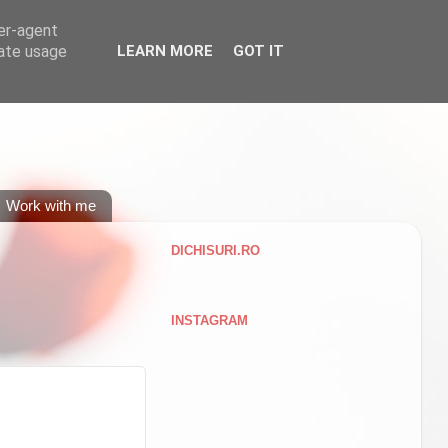
ser-agent
rate usage
LEARN MORE
GOT IT
Work with me
DICHISURI.RO
INSTAGRAM