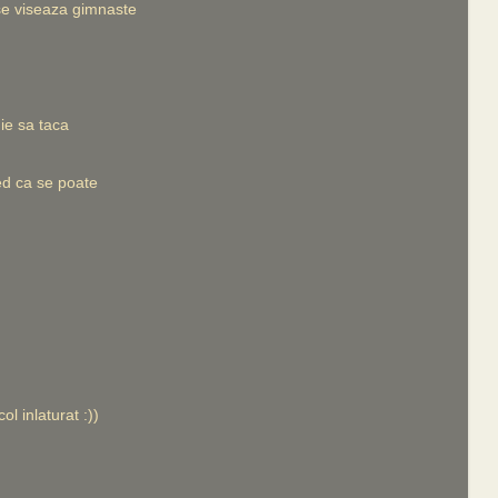
 se viseaza gimnaste
ie sa taca
red ca se poate
ol inlaturat :))