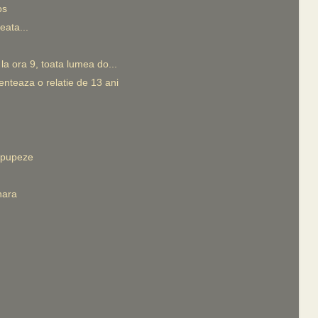
os
eata...
a ora 9, toata lumea do...
nteaza o relatie de 13 ani
 pupeze
nara