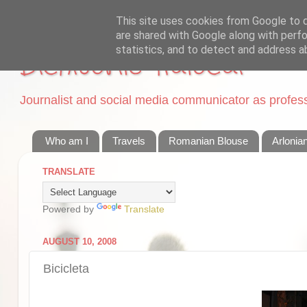
This site uses cookies from Google to de
are shared with Google along with perfo
statistics, and to detect and address a
Dichisurile Ralucai
Journalist and social media communicator as professi
Who am I
Travels
Romanian Blouse
Arlonia
TRANSLATE
Powered by
Translate
AUGUST 10, 2008
Bicicleta