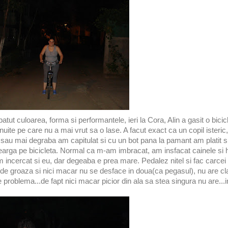
 culoarea, forma si performantele, ieri la Cora, Alin a gasit o bicicl
ite pe care nu a mai vrut sa o lase. A facut exact ca un copil isteric, i
 sau mai degraba am capitulat si cu un bot pana la pamant am platit s
mearga pe bicicleta. Normal ca m-am imbracat, am insfacat cainele si h
Am incercat si eu, dar degeaba e prea mare. Pedalez nitel si fac carce
e groaza si nici macar nu se desface in doua(ca pegasul), nu are clax
problema...de fapt nici macar picior din ala sa stea singura nu are...i