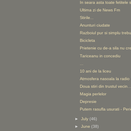
In seara asta toate fetitele
Ultima zi de News Fm
Stirile...
Anunturi ciudate
Razboiul pur si simplu trebu
Bicicleta
Prietenie cu de-a sila nu c
Tariceanu in concediu
...
10 ani de la liceu
Atmosfera nasoala la radio
Doua stiri din trustul vecin...
Magia perlelor
Depresie
Putem rasufla usurati - Peric
►
July
(46)
►
June
(38)