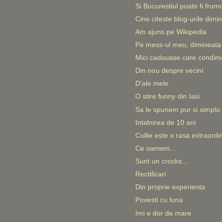
Si Bucurestiul poate fi frum
Cine citeste blog-urile dimin
Am ajuns pe Wikipedia
Pe mess-ul meu, dimineata l
Mici cadouase care condime
Din nou despre vecini
D'ale mele
O stire funny din Iasi
Sa le spunem pur si simplu
Intalnirea de 10 ani
Collie este o rasa extraordi
Ce oameni...
Sunt un crocks...
Rectificari
Din proprie experienta
Povesti cu luna
Imi e dor de mare