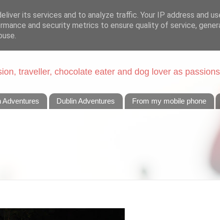
liver its services and to analyze traffic. Your IP address and u
rmance and security metrics to ensure quality of service, gene
buse.
on, traveller, chocolate eater and dog lover as passions
n Adventures
Dublin Adventures
From my mobile phone