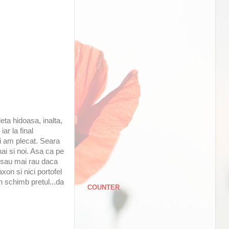
eta hidoasa, inalta,
ar la final
i am plecat. Seara
ai si noi. Asa ca pe
i sau mai rau daca
on si nici portofel
n schimb pretul...da
COUNTER