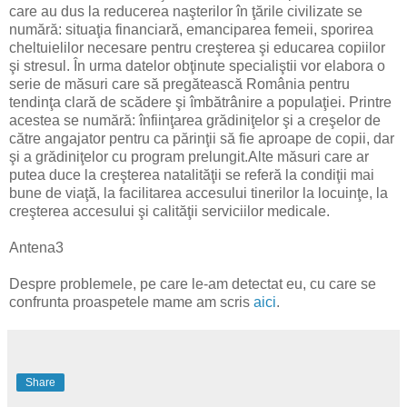
care au dus la reducerea naşterilor în ţările civilizate se
numără: situaţia financiară, emanciparea femeii, sporirea
cheltuielilor necesare pentru creşterea şi educarea copiilor
şi stresul. În urma datelor obţinute specialiştii vor elabora o
serie de măsuri care să pregătească România pentru
tendinţa clară de scădere şi îmbătrânire a populaţiei. Printre
acestea se numără: înfiinţarea grădiniţelor şi a creşelor de
către angajator pentru ca părinţii să fie aproape de copii, dar
şi a grădiniţelor cu program prelungit.Alte măsuri care ar
putea duce la creşterea natalităţii se referă la condiţii mai
bune de viaţă, la facilitarea accesului tinerilor la locuinţe, la
creşterea accesului şi calităţii serviciilor medicale.
Antena3
Despre problemele, pe care le-am detectat eu, cu care se
confrunta proaspetele mame am scris
aici
.
Share