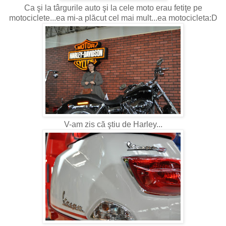
Ca şi la târgurile auto şi la cele moto erau fetiţe pe
motociclete...ea mi-a plăcut cel mai mult...ea motocicleta:D
V-am zis că ştiu de Harley...