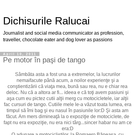
Dichisurile Ralucai
Journalist and social media communicator as profession,
traveller, chocolate eater and dog lover as passions
April 10, 2011
Pe motor în paşi de tango
Sâmbăta asta a fost una a extremelor, la lucrurilor
nemaifacute până acum, a noilor experienţe şi a
conştientizării că viaţa mea, bună sau rea, nu e chiar rea
deloc. Nu că a altora ar fi... ideea e că toţi avem pasiuni şi
aşa cum eu pictez cutii alţii merg cu motocicletele, iar alţii
fac cursuri de tango. Cutiile mele le-a văzut toata lumea, era
timpul să îmi bag şi eu nasul în pasiunile lor:D Şi asta am
făcut. Am mers dimineaţă la o expoziţie de motociclete, de
fapt nu era expoziţie, nu era nici târg...sincer habar nu am ce
era:D
O adunare a motocicliştilor, la Romaero Băneasa, cu