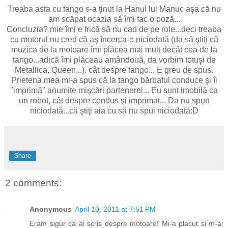
Treaba asta cu tango s-a ţinut la Hanul lui Manuc aşa că nu
am scăpat ocazia să îmi fac o poză...
Concluzia? mie îmi e frică să nu cad de pe role...deci treaba
cu motorul nu cred că aş încerca-o niciodată (da să ştiţi că
muzica de la motoare îmi plăcea mai mult decât cea de la
tango...adică îmi plăceau amândouă, da vorbim totuşi de
Metallica, Queen...), cât despre tango... E greu de spus.
Prietena mea mi-a spus că la tango bărbatul conduce şi îi
"imprimă" anumite mişcări partenerei... Eu sunt imobilă ca
un robot, cât despre condus şi imprimat... Da nu spun
niciodată...că ştiţi aia cu să nu spui niciodată:D
Share
2 comments:
Anonymous
April 10, 2011 at 7:51 PM
Eram sigur ca ai scris despre motoare! Mi-a placut si m-ai