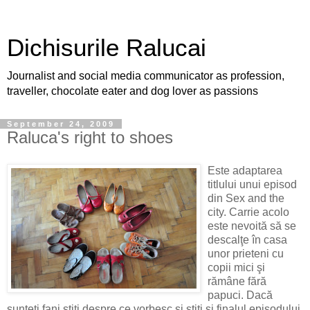
Dichisurile Ralucai
Journalist and social media communicator as profession,
traveller, chocolate eater and dog lover as passions
September 24, 2009
Raluca's right to shoes
Este adaptarea
titlului unui episod
din Sex and the
city. Carrie acolo
este nevoită să se
descalţe în casa
unor prieteni cu
copii mici şi
rămâne fără
papuci. Dacă
sunteţi fani ştiti despre ce vorbesc şi ştiţi şi finalul episodului,