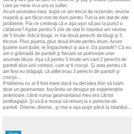
care pe mine m-a uns la suflet.
Acum povestea mea: după ce am trecut de rezervări, revizie
maşină şi am făcut rost de bani pentru Turcia am dat de alte
probleme. Pai ce credeaţi că e aşa uşor să pui la punct o
călătorie? Aşdar pentru 5 zile de stat în Istanbul am nevoie
de 5 tinute. Adică blugii, ei hai două perechi de blugi şi 5
tricouri. Plus pijama, plus două tinute pentru drum. Acum
ţoalele sunt ţoale, le împachetezi şi aia e. Da pantofii? Că eu
am o grămadă de pantofi şi fiecare se potriveşte unei
anumite bluze. Aşa că pentru 5 tinute am cam 2 perechi de
pantofi plus unii comozi, cum ar fi crocşii. Şi asta pentru că
am fost eu drăguţă, că altfel erau 3 perechi de pantofi şi
crocşii...
Problema nu ar fi fost mare dacă nu decidea Alin să luăm
doar un geamantan, bazându-se desigur pe experienţele
anterioare, când numai geamantanul meu era cât tot
portbagajul. Şi cică e musai să renunţ la o pereche de
pantofi. Dileme, dileme...şi mai e aşa puţin până la Istanbul...
Share