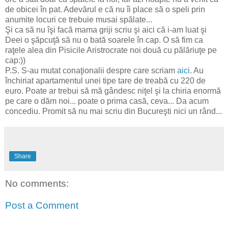
de obicei în pat. Adevărul e că nu îi place să o speli prin
anumite locuri ce trebuie musai spălate...
Şi ca să nu îşi facă mama griji scriu şi aici că i-am luat şi
Deei o şăpcuţă să nu o bată soarele în cap. O să fim ca
raţele alea din Pisicile Aristrocrate noi două cu pălăriuţe pe
cap:))
P.S. S-au mutat conaţionalii despre care scriam
aici
. Au
închiriat apartamentul unei tipe tare de treabă cu 220 de
euro. Poate ar trebui să mă gândesc niţel şi la chiria enormă
pe care o dăm noi... poate o prima casă, ceva... Da acum
concediu. Promit să nu mai scriu din Bucureşti nici un rând...
Share
No comments:
Post a Comment