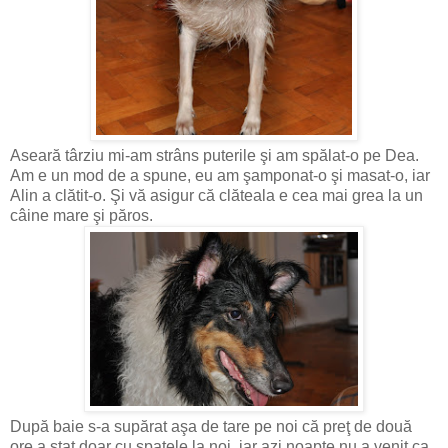
Aseară târziu mi-am strâns puterile şi am spălat-o pe Dea.
Am e un mod de a spune, eu am şamponat-o şi masat-o, iar
Alin a clătit-o. Şi vă asigur că clăteala e cea mai grea la un
câine mare şi păros.
După baie s-a supărat aşa de tare pe noi că preţ de două
ore a stat doar cu spatele la noi, iar azi noapte nu a venit ca