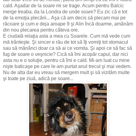
cald. Aşadar de la soare mi se trage. Acum pentru Balcic
merge treaba, da la Londra de unde soare? Eu zic că e tot
de la emoţia plecării... Aşa că am decis să plecam mai pe
răcoare şi cum e deja aroape 9 şi Alin încă doarme, amânăm
din nou plecarea pentru câteva ore.
E ciudată relaţia asta a mea cu Soarele. Cum mă vede cum
mă trânteşte. Şi sincer e rău de tot să îţi vomiţi tot stomacul
sau să mănânci doar ca să ai ce vomita. Şi apoi ce să fac să
fug de soare o veşnicie? Cică să îmi acopăr capul, dar nici
asta nu e o soluţie, pentru că îmi e cald. Mi-am luat cu mine
nişte baticaşe pe care le-am purtat anul trecut şi mai vedem.
Nu de alta dar eu vreau să mergem mult şi să vizităm multe
şi toate pe ziuă, adică pe soare...