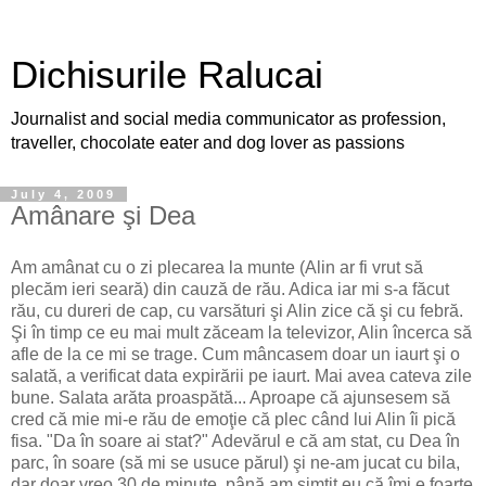
Dichisurile Ralucai
Journalist and social media communicator as profession,
traveller, chocolate eater and dog lover as passions
July 4, 2009
Amânare şi Dea
Am amânat cu o zi plecarea la munte (Alin ar fi vrut să
plecăm ieri seară) din cauză de rău. Adica iar mi s-a făcut
rău, cu dureri de cap, cu varsături şi Alin zice că şi cu febră.
Şi în timp ce eu mai mult zăceam la televizor, Alin încerca să
afle de la ce mi se trage. Cum mâncasem doar un iaurt şi o
salată, a verificat data expirării pe iaurt. Mai avea cateva zile
bune. Salata arăta proaspătă... Aproape că ajunsesem să
cred că mie mi-e rău de emoţie că plec când lui Alin îi pică
fisa. "Da în soare ai stat?" Adevărul e că am stat, cu Dea în
parc, în soare (să mi se usuce părul) şi ne-am jucat cu bila,
dar doar vreo 30 de minute, până am simţit eu că îmi e foarte