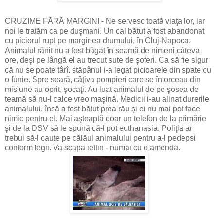
CRUZIME FĂRĂ MARGINI - Ne servesc toată viaţa lor, iar
noi le tratăm ca pe duşmani. Un cal bătut a fost abandonat
cu piciorul rupt pe marginea drumului, în Cluj-Napoca.
Animalul rănit nu a fost băgat în seamă de nimeni câteva
ore, deşi pe lângă el au trecut sute de şoferi. Ca să fie sigur
că nu se poate târî, stăpânul i-a legat picioarele din spate cu
o funie. Spre seară, câţiva pompieri care se întorceau din
misiune au oprit, şocaţi. Au luat animalul de pe şosea de
teamă să nu-l calce vreo maşină. Medicii i-au alinat durerile
animalului, însă a fost bătut prea rău şi ei nu mai pot face
nimic pentru el. Mai aşteaptă doar un telefon de la primărie
şi de la DSV să le spună că-l pot euthanasia. Poliţia ar
trebui să-l caute pe călăul animalului pentru a-l pedepsi
conform legii. Va scăpa ieftin - numai cu o amendă.