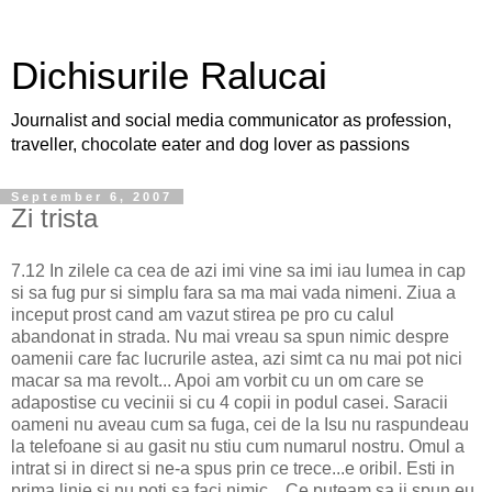
Dichisurile Ralucai
Journalist and social media communicator as profession,
traveller, chocolate eater and dog lover as passions
September 6, 2007
Zi trista
7.12 In zilele ca cea de azi imi vine sa imi iau lumea in cap
si sa fug pur si simplu fara sa ma mai vada nimeni. Ziua a
inceput prost cand am vazut stirea pe pro cu calul
abandonat in strada. Nu mai vreau sa spun nimic despre
oamenii care fac lucrurile astea, azi simt ca nu mai pot nici
macar sa ma revolt... Apoi am vorbit cu un om care se
adapostise cu vecinii si cu 4 copii in podul casei. Saracii
oameni nu aveau cum sa fuga, cei de la Isu nu raspundeau
la telefoane si au gasit nu stiu cum numarul nostru. Omul a
intrat si in direct si ne-a spus prin ce trece...e oribil. Esti in
prima linie si nu poti sa faci nimic... Ce puteam sa ii spun eu