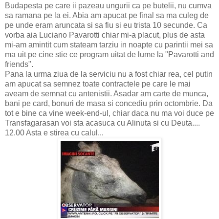
Budapesta pe care ii pazeau ungurii ca pe butelii, nu cumva
sa ramana pe la ei. Abia am apucat pe final sa ma culeg de
pe unde eram aruncata si sa fiu si eu trista 10 secunde. Ca
vorba aia Luciano Pavarotti chiar mi-a placut, plus de asta
mi-am amintit cum stateam tarziu in noapte cu parintii mei sa
ma uit pe cine stie ce program uitat de lume la "Pavarotti and
friends".
Pana la urma ziua de la serviciu nu a fost chiar rea, cel putin
am apucat sa semnez toate contractele pe care le mai
aveam de semnat cu antenistii. Asadar am carte de munca,
bani pe card, bonuri de masa si concediu prin octombrie. Da
tot e bine ca vine week-end-ul, chiar daca nu ma voi duce pe
Transfagarasan voi sta acasuca cu Alinuta si cu Deuta....
12.00 Asta e stirea cu calul...