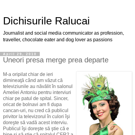
Dichisurile Ralucai
Journalist and social media communicator as profession,
traveller, chocolate eater and dog lover as passions
April 29, 2010
Uneori presa merge prea departe
M-a oripilat chiar de ieri
dimineaţă când am văzut că
televiziunile au năvălit în salonul
Ameliei Antoniu pentru interviuri
chiar pe patul de spital. Sincer,
oricat de bolnavi am fi dupa
cancan-uri, nu cred că publicul
privitor la televizorul în culori îşi
doreşte să vadă acest interviu.
Publicul îşi doreşte să ştie că e
bine şi să ştie că spitalul CFR2 a