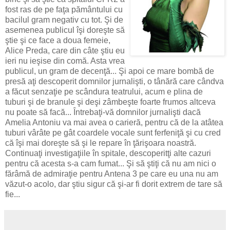
fost ras de pe faţa pământului cu
bacilul gram negativ cu tot. Şi de
asemenea publicul îşi doreşte să
ştie şi ce face a doua femeie,
Alice Preda, care din câte ştiu eu
ieri nu ieşise din comă. Asta vrea
publicul, un gram de decenţă... Şi apoi ce mare bombă de
presă aţi descoperit domnilor jurnalişti, o tânără care cândva
a făcut senzaţie pe scândura teatrului, acum e plina de
tuburi şi de branule şi deşi zâmbeşte foarte frumos altceva
nu poate să facă... Întrebaţi-vă domnilor jurnalişti dacă
Amelia Antoniu va mai avea o carieră, pentru că de la atâtea
tuburi vârâte pe gât coardele vocale sunt ferfeniţă şi cu cred
că îşi mai doreşte să şi le repare în ţărişoara noastră.
Continuaţi investigaţiile în spitale, descoperitţi alte cazuri
pentru că acesta s-a cam fumat... Şi să ştiţi că nu am nici o
fărâmă de admiraţie pentru Antena 3 pe care eu una nu am
văzut-o acolo, dar ştiu sigur că şi-ar fi dorit extrem de tare să
fie...