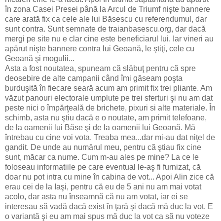
în zona Casei Presei până la Arcul de Triumf nişte bannere
care arată fix ca cele ale lui Băsescu cu referendumul, dar
sunt contra. Sunt semnate de traianbasescu.org, dar dacă
mergi pe site nu e clar cine este beneficiarul lui. Iar vineri au
apărut nişte bannere contra lui Geoană, le ştiţi, cele cu
Geoană şi mogulii...
Asta a fost noutatea, spuneam că slăbuţ pentru că spre
deosebire de alte campanii când îmi găseam poşta
burduşită în fiecare seară acum am primit fix trei pliante. Am
văzut panouri electorale umplute pe trei sferturi şi nu am dat
peste nici o împărţeală de brichete, pixuri si alte materiale. În
schimb, asta nu ştiu dacă e o noutate, am primit telefoane,
de la oamenii lui Băse şi de la oamenii lui Geoană. Mă
întrebau cu cine voi vota. Treaba mea...dar mi-au dat niţel de
gandit. De unde au numărul meu, pentru că ştiau fix cine
sunt, măcar ca nume. Cum m-au ales pe mine? La ce le
foloseau informatiile pe care eventual le-aş fi furnizat, că
doar nu pot intra cu mine în cabina de vot... Apoi Alin zice că
erau cei de la Iaşi, pentru că eu de 5 ani nu am mai votat
acolo, dar asta nu înseamnă că nu am votat, iar ei se
interesau să vadă dacă exist în ţară şi dacă mă duc la vot. E
o variantă şi eu am mai spus mă duc la vot ca să nu voteze