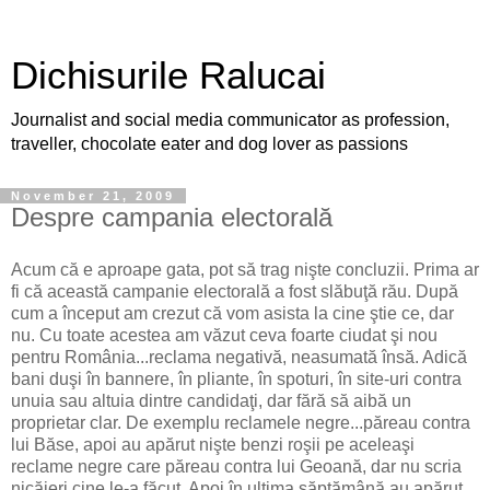
Dichisurile Ralucai
Journalist and social media communicator as profession,
traveller, chocolate eater and dog lover as passions
November 21, 2009
Despre campania electorală
Acum că e aproape gata, pot să trag nişte concluzii. Prima ar
fi că această campanie electorală a fost slăbuţă rău. După
cum a început am crezut că vom asista la cine ştie ce, dar
nu. Cu toate acestea am văzut ceva foarte ciudat şi nou
pentru România...reclama negativă, neasumată însă. Adică
bani duşi în bannere, în pliante, în spoturi, în site-uri contra
unuia sau altuia dintre candidaţi, dar fără să aibă un
proprietar clar. De exemplu reclamele negre...păreau contra
lui Băse, apoi au apărut nişte benzi roşii pe aceleaşi
reclame negre care păreau contra lui Geoană, dar nu scria
nicăieri cine le-a făcut. Apoi în ultima săptămână au apărut