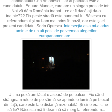
candidatului Crin Antonescu, iar al patrulea este al
candidatului Eduard Manole, care are un slogan prost de tot:
Noi vă dăm România înapoi... ce ar fi dacă aţi da-o
înainte??? Fix peste stradă este bannerul lui Băsescu cu
referendumul şi nu l-am mai prins în poză, dar este şi el
prezent candidatul Sorin Oprescu.
Intersecţia asta mi-a adus
aminte de un alt post, de pe vremea alegerilor
europarlamentare
...
Ultima poză am făcut-o aseară de pe balcon. Fix când
strângeam rufele de pe sârmă se aprinde o lumină pe blocul
din faţă, care este la o distanţă rezonabilă. Şi cine era, cine
să fie? Băsescu mă îndeamnă să merg la referendum...