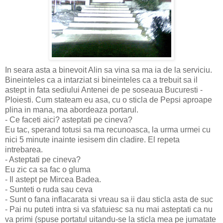
In seara asta a binevoit Alin sa vina sa ma ia de la serviciu.
Bineinteles ca a intarziat si bineinteles ca a trebuit sa il
astept in fata sediului Antenei de pe soseaua Bucuresti -
Ploiesti. Cum stateam eu asa, cu o sticla de Pepsi aproape
plina in mana, ma abordeaza portarul.
- Ce faceti aici? asteptati pe cineva?
Eu tac, sperand totusi sa ma recunoasca, la urma urmei cu
nici 5 minute inainte iesisem din cladire. El repeta
intrebarea.
- Asteptati pe cineva?
Eu zic ca sa fac o gluma
- Il astept pe Mircea Badea.
- Sunteti o ruda sau ceva
- Sunt o fana inflacarata si vreau sa ii dau sticla asta de suc
- Pai nu puteti intra si va sfatuiesc sa nu mai asteptati ca nu
va primi (spuse portatul uitandu-se la sticla mea pe jumatate