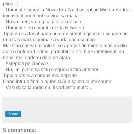
plina...)
- Domnule lucrez la News Fm. Nu il astept pe Mircea Badea,
imi astept prietenul sa vina sa ma ia
- Nu va cred, va rog sa plecati de aici
- Domnule, eu chiar lucrez la News Fm
Tipul nu s-a lasat pana nu i-am aratat legitimatia si pana nu
m-a tras mai la lumina sa vada daca seman.
Mai stau cateva minute si se apropie de mine o masina din
aia cu Antena 1. Omul probabil ca era bine intentionat, da
nervii mei dadeau deja pe afara.
- Asteptati pe cineva?
- Nu, imi place sa stau singura in fata antenei.
Tipul a ras si a condus mai departe.
Cand intr-un final a ajuns si Alin sa ma ia imi spune:
- Vezi daca la radio nu iti vad astia mutra...
Share
5 comments: