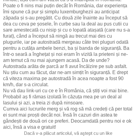
Poate o fi nins mai puțin decât în România, dar experiența
îmi spune că pur și simplu luxemburghezii au anticipat
zăpada și s-au pregătit. Cu două zile înainte au început să
dea cu ceva pe șosele, în curbe sau la deal au pus cutii cu
sare amestecată cu nisip și cu o lopată atașată (care nu s-a
furat), când a început să ningă au trecut mai des cu
plugurile, iar pe autostradă mergeau câte trei pluguri odată
pentru a cutăța ambele benzi, ba și banda de siguranță. Ba
într-o seară a înghețat și noi eram în vizită la prieteni și ne-
am temut că nu mai ajungem acasă. Da de unde?
Autostrada arăta de parcă ar fi avut încălzire pe sub asfalt.
Nu știu cum au făcut, dar ne-am simțit în siguranță. E drept
că viteza maxima pe autostradă în acea noapte a fost 90
km/h, dar s-a circulat.
Nu vă dau link-uri cu ce e în România, că știți voi mai bine.
Probabil aș fi rămas izolată în căzuța mea pe un deal al
Iasului și azi, a treia zi după ninsoare.
Cumva aici lucrurile merg și vă rog să mă credeți că per total
ei sunt mai proști decât noi. Însă în cazuri din astea te
gândești de două ori ce preferi. Deocamdată pentru noi e ok
aici, însă a visa e gratuit!
D
acă v-a plăcut articolul, vă aştept cu un like