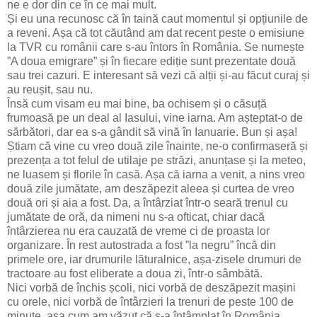
ne e dor din ce în ce mai mult.
Și eu una recunosc că în taină caut momentul și opțiunile de
a reveni. Așa că tot căutând am dat recent peste o emisiune
la TVR cu românii care s-au întors în România. Se numește
”A doua emigrare” și în fiecare ediție sunt prezentate două
sau trei cazuri. E interesant să vezi că alții și-au făcut curaj și
au reușit, sau nu.
Însă cum visam eu mai bine, ba ochisem și o căsuță
frumoasă pe un deal al Iasului, vine iarna. Am așteptat-o de
sărbători, dar ea s-a gândit să vină în Ianuarie. Bun și așa!
Știam că vine cu vreo două zile înainte, ne-o confirmaseră și
prezența a tot felul de utilaje pe străzi, anunțase și la meteo,
ne luasem și florile în casă. Așa că iarna a venit, a nins vreo
două zile jumătate, am deszăpezit aleea și curtea de vreo
două ori și aia a fost. Da, a întârziat într-o seară trenul cu
jumătate de oră, da nimeni nu s-a ofticat, chiar dacă
întârzierea nu era cauzată de vreme ci de proasta lor
organizare. În rest autostrada a fost ”la negru” încă din
primele ore, iar drumurile lăturalnice, așa-zisele drumuri de
tractoare au fost eliberate a doua zi, într-o sâmbătă.
Nici vorbă de închis școli, nici vorbă de deszăpezit mașini
cu orele, nici vorbă de întârzieri la trenuri de peste 100 de
minute, așa cum am văzut că s-a întâmplat în România.