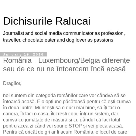
Dichisurile Ralucai
Journalist and social media communicator as profession,
traveller, chocolate eater and dog lover as passions
January 19, 2016
România - Luxembourg/Belgia diferențe
sau de ce nu ne întoarcem încă acasă
Dragilor,
noi suntem din categoria românilor care vor cândva să se
întoarcă acasă. E o opțiune păcătoasă pentru că ești cumva
în două luntre. Muncești să o duci mai bine, să îți faci o
carieră, îți faci o casă, îți crești copii într-un sistem, dar
cumva cu jumătate de măsură și cu gândul că faci totul
pentru acea zi când vei spune STOP și vei pleca acasă.
Pentru că oricât de gri ar fi acum România, e locul de care