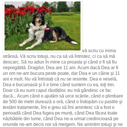
vă scriu cu inima
strânsă. Vă scriu totuşi, nu ca să vă întristez, ci ca să mă
descarc. Să nu adun în mine ca proasta şi când o fi să fiu
nepregătită. Dragilor, Dea are 11 ani. Acum dacă Dea ar fi
un om ne-am bucura peste poate, dar Dea e un câine şi 11
ani e mult. Nu vă întristați că nu se resimte. Dea e veselă,
Dea e bucuroasă şi îi e bine când suntem cu ea, toţi trei.
Doar că eu sunt capul răutăților, eu mă gândesc ce fac
dacă... Acum când o ajutăm să urce scările, când o plimbare
de 500 de metri durează o oră, când o îndopăm cu pastile şi
testăm tratamente, îmi e greu să îmi amintesc că a fost o
perioadă când Dea fugea pe munți, când Dea făcea toate
năzbâtiile din lume, când Dea ne-a urmat credincioasă pe
oriunde ne-am decis noi să mergem. Ne amintim totuşi şi ne