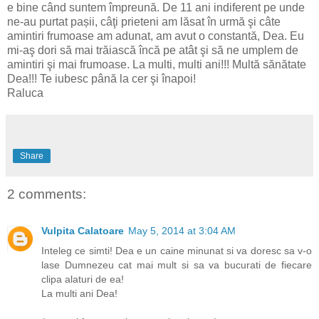
e bine când suntem împreună. De 11 ani indiferent pe unde
ne-au purtat pașii, câţi prieteni am lăsat în urmă şi câte
amintiri frumoase am adunat, am avut o constantă, Dea. Eu
mi-aş dori să mai trăiască încă pe atât şi să ne umplem de
amintiri şi mai frumoase. La multi, multi ani!!! Multă sănătate
Dea!!! Te iubesc până la cer şi înapoi!
Raluca
Share
2 comments:
Vulpita Calatoare
May 5, 2014 at 3:04 AM
Inteleg ce simti! Dea e un caine minunat si va doresc sa v-o
lase Dumnezeu cat mai mult si sa va bucurati de fiecare
clipa alaturi de ea!
La multi ani Dea!