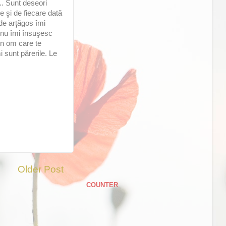
.. Sunt deseori
e şi de fiecare dată
de arţăgos îmi
i nu îmi însuşesc
un om care te
 sunt părerile. Le
Older Post
COUNTER