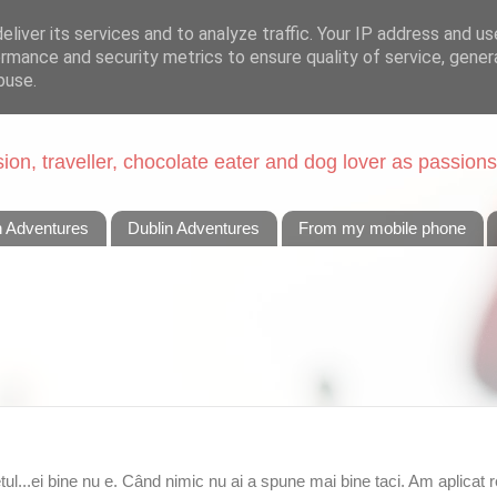
liver its services and to analyze traffic. Your IP address and u
rmance and security metrics to ensure quality of service, gene
buse.
on, traveller, chocolate eater and dog lover as passions
n Adventures
Dublin Adventures
From my mobile phone
ul...ei bine nu e. Când nimic nu ai a spune mai bine taci. Am aplicat