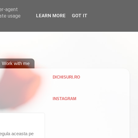
ser-agent
rate usage
LEARN MORE
GOT IT
Work with me
DICHISURI.RO
INSTAGRAM
 regula aceasta pe