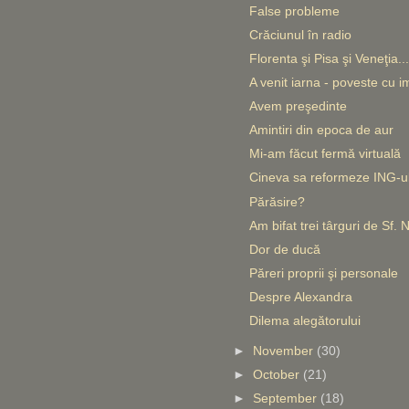
False probleme
Crăciunul în radio
Florenta şi Pisa şi Veneţia...
A venit iarna - poveste cu i
Avem preşedinte
Amintiri din epoca de aur
Mi-am făcut fermă virtuală
Cineva sa reformeze ING-u
Părăsire?
Am bifat trei târguri de Sf. 
Dor de ducă
Păreri proprii şi personale
Despre Alexandra
Dilema alegătorului
►
November
(30)
►
October
(21)
►
September
(18)