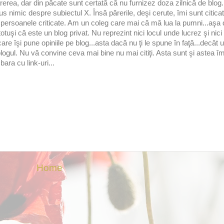
erea, dar din păcate sunt certată că nu furnizez doza zilnică de blog.
imic despre subiectul X. Însă părerile, deşi cerute, îmi sunt citicat
persoanele criticate. Am un coleg care mai că mă lua la pumni...aşa 
tuşi că este un blog privat. Nu reprezint nici locul unde lucrez şi nic
e îşi pune opiniile pe blog...asta dacă nu ţi le spune în faţă...decât 
ogul. Nu vă convine ceva mai bine nu mai citiţi. Asta sunt şi astea îmi
bara cu link-uri...
Home