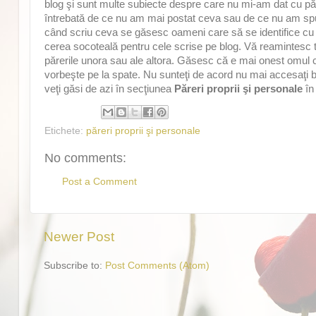
blog şi sunt multe subiecte despre care nu mi-am dat cu păr
întrebată de ce nu am mai postat ceva sau de ce nu am spus n
când scriu ceva se găsesc oameni care să se identifice cu 
cerea socoteală pentru cele scrise pe blog. Vă reamintesc to
părerile unora sau ale altora. Găsesc că e mai onest omul car
vorbeşte pe la spate. Nu sunteţi de acord nu mai accesaţi bl
veţi găsi de azi în secţiunea
Păreri proprii şi personale
în 
Etichete:
păreri proprii şi personale
No comments:
Post a Comment
Newer Post
Subscribe to:
Post Comments (Atom)