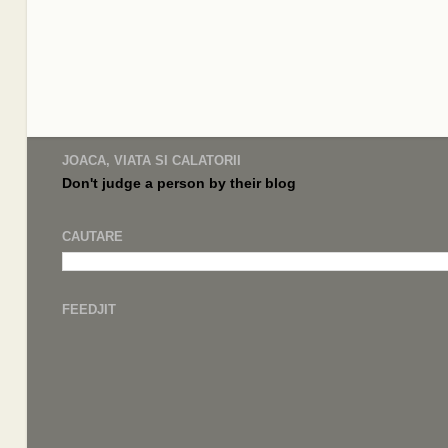
JOACA, VIATA SI CALATORII
Don't judge a
person by their
blog
CAUTARE
FEEDJIT