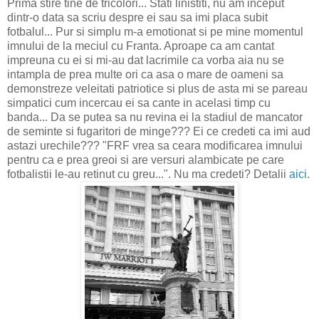
Prima stire tine de tricolori... Stati linistiti, nu am inceput
dintr-o data sa scriu despre ei sau sa imi placa subit
fotbalul... Pur si simplu m-a emotionat si pe mine momentul
imnului de la meciul cu Franta. Aproape ca am cantat
impreuna cu ei si mi-au dat lacrimile ca vorba aia nu se
intampla de prea multe ori ca asa o mare de oameni sa
demonstreze veleitati patriotice si plus de asta mi se pareau
simpatici cum incercau ei sa cante in acelasi timp cu
banda... Da se putea sa nu revina ei la stadiul de mancator
de seminte si fugaritori de minge??? Ei ce credeti ca imi aud
astazi urechile??? "FRF vrea sa ceara modificarea imnului
pentru ca e prea greoi si are versuri alambicate pe care
fotbalistii le-au retinut cu greu...". Nu ma credeti? Detalii
aici
.