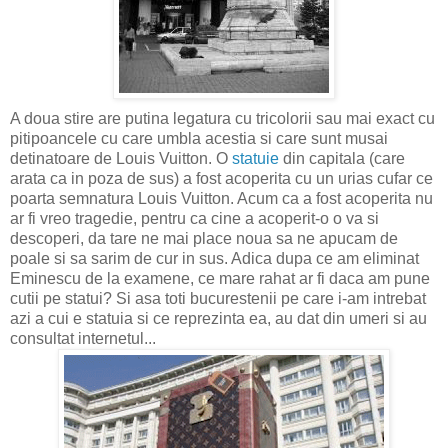
A doua stire are putina legatura cu tricolorii sau mai exact cu
pitipoancele cu care umbla acestia si care sunt musai
detinatoare de Louis Vuitton. O
statuie
din capitala (care
arata ca in poza de sus) a fost acoperita cu un urias cufar ce
poarta semnatura Louis Vuitton. Acum ca a fost acoperita nu
ar fi vreo tragedie, pentru ca cine a acoperit-o o va si
descoperi, da tare ne mai place noua sa ne apucam de
poale si sa sarim de cur in sus. Adica dupa ce am eliminat
Eminescu de la examene, ce mare rahat ar fi daca am pune
cutii pe statui? Si asa toti bucurestenii pe care i-am intrebat
azi a cui e statuia si ce reprezinta ea, au dat din umeri si au
consultat internetul...