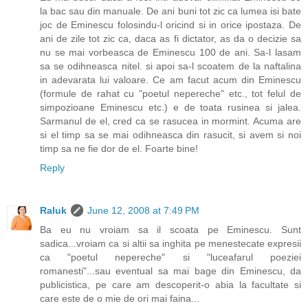
la bac sau din manuale. De ani buni tot zic ca lumea isi bate
joc de Eminescu folosindu-l oricind si in orice ipostaza. De
ani de zile tot zic ca, daca as fi dictator, as da o decizie sa
nu se mai vorbeasca de Eminescu 100 de ani. Sa-l lasam
sa se odihneasca nitel. si apoi sa-l scoatem de la naftalina
in adevarata lui valoare. Ce am facut acum din Eminescu
(formule de rahat cu "poetul nepereche" etc., tot felul de
simpozioane Eminescu etc.) e de toata rusinea si jalea.
Sarmanul de el, cred ca se rasucea in mormint. Acuma are
si el timp sa se mai odihneasca din rasucit, si avem si noi
timp sa ne fie dor de el. Foarte bine!
Reply
Raluk
June 12, 2008 at 7:49 PM
Ba eu nu vroiam sa il scoata pe Eminescu. Sunt
sadica...vroiam ca si altii sa inghita pe menestecate expresii
ca "poetul nepereche" si "luceafarul poeziei
romanesti"...sau eventual sa mai bage din Eminescu, da
publicistica, pe care am descoperit-o abia la facultate si
care este de o mie de ori mai faina...