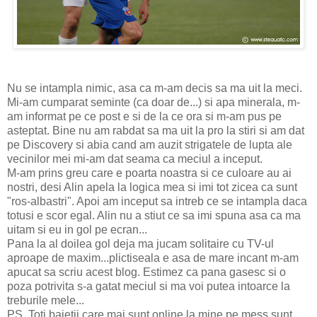
Nu se intampla nimic, asa ca m-am decis sa ma uit la meci.
Mi-am cumparat seminte (ca doar de...) si apa minerala, m-
am informat pe ce post e si de la ce ora si m-am pus pe
asteptat. Bine nu am rabdat sa ma uit la pro la stiri si am dat
pe Discovery si abia cand am auzit strigatele de lupta ale
vecinilor mei mi-am dat seama ca meciul a inceput.
M-am prins greu care e poarta noastra si ce culoare au ai
nostri, desi Alin apela la logica mea si imi tot zicea ca sunt
"ros-albastri". Apoi am inceput sa intreb ce se intampla daca
totusi e scor egal. Alin nu a stiut ce sa imi spuna asa ca ma
uitam si eu in gol pe ecran...
Pana la al doilea gol deja ma jucam solitaire cu TV-ul
aproape de maxim...plictiseala e asa de mare incant m-am
apucat sa scriu acest blog. Estimez ca pana gasesc si o
poza potrivita s-a gatat meciul si ma voi putea intoarce la
treburile mele...
PS. Toti baietii care mai sunt online la mine pe mess sunt