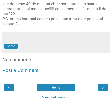
idle de peste 40 de min, ba chiar sorin are si un status
interesant..."hai ma steluto!!!!! ce p... mea ai!!!!"...asta o fi de
rau???
PS. nu ma intrebati ce e cu poza...am furat-o de pe site-ul
steaua:D
Share
No comments:
Post a Comment
‹
›
Home
View web version