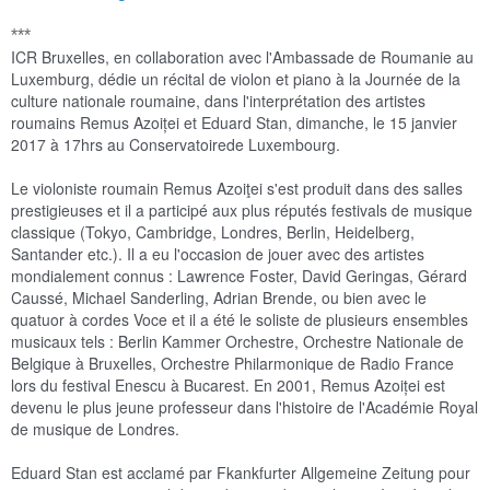
***
ICR Bruxelles, en collaboration avec l'Ambassade de Roumanie au
Luxemburg, dédie un récital de violon et piano à la Journée de la
culture nationale roumaine, dans l'interprétation des artistes
roumains Remus Azoiței et Eduard Stan, dimanche, le 15 janvier
2017 à 17hrs au Conservatoirede Luxembourg.
Le violoniste roumain Remus Azoiţei s'est produit dans des salles
prestigieuses et il a participé aux plus réputés festivals de musique
classique (Tokyo, Cambridge, Londres, Berlin, Heidelberg,
Santander etc.). Il a eu l'occasion de jouer avec des artistes
mondialement connus : Lawrence Foster, David Geringas, Gérard
Caussé, Michael Sanderling, Adrian Brende, ou bien avec le
quatuor à cordes Voce et il a été le so
liste de plusieurs ensembles
musicaux tels : Berlin Kammer Orchestre, Orchestre Nationale de
Belgique à Bruxelles, Orchestre Philarmonique de Radio France
lors du festival Enescu à Bucarest. En 2001, Remus Azoiței est
devenu le plus jeune professeur dans l'histoire de l'Académie Royal
de musique de Londres.
Eduard Stan est acclamé par Fkankfurter Allgemeine Zeitung pour