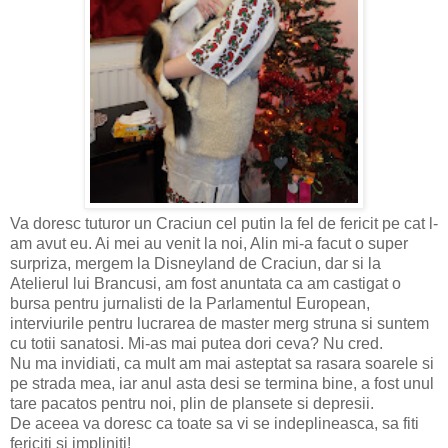
Va doresc tuturor un Craciun cel putin la fel de fericit pe cat l-
am avut eu. Ai mei au venit la noi, Alin mi-a facut o super
surpriza, mergem la Disneyland de Craciun, dar si la
Atelierul lui Brancusi, am fost anuntata ca am castigat o
bursa pentru jurnalisti de la Parlamentul European,
interviurile pentru lucrarea de master merg struna si suntem
cu totii sanatosi. Mi-as mai putea dori ceva? Nu cred.
Nu ma invidiati, ca mult am mai asteptat sa rasara soarele si
pe strada mea, iar anul asta desi se termina bine, a fost unul
tare pacatos pentru noi, plin de plansete si depresii.
De aceea va doresc ca toate sa vi se indeplineasca, sa fiti
fericiti si impliniti!