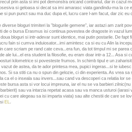
trecut prin asta si imi pot demonstra oricand contrariul, dar in cazul
posesiva si geloasa si decat sa imi amarasc viata gandindu-ma la ce 
ne si pun punct sau ma duc dupa el, lucru care l-am facut, dar zic eu 
diverse bloguri trimiteri la "blogurile gemene", iar astazi am zarit p
titi de o bursa Erasmus isi continua povestea de dragoste in vazul lum
e doua bloguri si intr-adevar sunt identice, mai putin postarile. De fapt
ucru fain si cumva induiosator...imi amintesc ca si eu cu Alin la ince
 in care scriam pe rand cate ceva...era fun, da tot timpul mi se parea 
de ale lui...el era student la filosofie, eu eram doar intr-a 12... Asa si cu
osturi kilometrice si povesteste frumos. In schimb tipul e un zaharisit 
vazut de astea, da te ador printesa mea, pupici ingeras...si te iubes
dinos. Si sa stiti ca nu o spun din gelozie, ci din experienta. As vrea sa 
a ca el o inseala sau invers...sau cand va descoperi ca relatia lor se
te bursa asta si vor locui impreuna, iar el nu se va barbieri zilnic(nu 
arbierit) sau va intarzia repetat acasa sau va manca usturoi (iarasi v
i cu care alegeau sa isi imparta viata) sau alte chestii de care se lov
si
EL
.