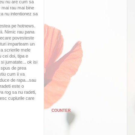
 meu nu are cum sa
e mai rau mai bine
ca nu intentionez sa
ovestea pe hotnews.
ii. Nimic rau pana
 fiecare povesteste
puturi imparteam un
ca scrierile mele
 cei doi, tipa e
si jumatate... ok isi
c spus de prea
stiu cum ii va
 duce de rapa...sau
radeti este o
a rog sa nu radeti,
esc cuplurile care
COUNTER