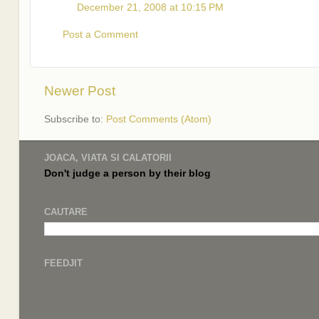
December 21, 2008 at 10:15 PM
Post a Comment
Newer Post
Subscribe to:
Post Comments (Atom)
JOACA, VIATA SI CALATORII
Don't judge a
person by their
blog
CAUTARE
FEEDJIT