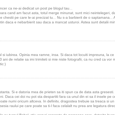
cer ca ne-ai dedicat un post pe blogul tau...
a cand am facut asta, totul merge minunat, sunt mici neintelegeri, d
 chestii pe care le-ai precizat tu... Nu s-a barbierit de o saptamana...
putin daca e nebarbierit sau daca a mancat usturoi. Astea sunt detalii mi
ul si iubirea. Opinia mea ramne, insa. Si daca tot locuiti impreuna, la ce
ani de relatie sa imi trimiteti si mie niste fotografii, ca nu cred ca vor 
ic:)
stanta. Si e datoria mea de prieten sa iti spun ca de data asta gresesti.
 Daca cei doi nu pot sta despartiti fara ca unul din ei sa il insele pe ce
oate numi oricum altceva. In definitv, dragostea trebuie sa treaca si un 
sia raului pe care poate sa ti-l faca celalalt nu prea are legatura dire