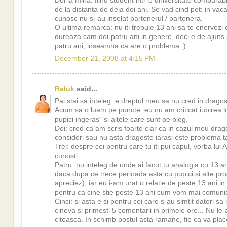
Doi la mina: fiind student intr-o universitate comparabi
de la distanta de deja doi ani. Se vad cind pot: in vac
cunosc nu si-au inselat partenerul / partenera.
O ultima remarca: nu iti trebuie 13 ani sa te enervezi 
dureaza cam doi-patru ani in genere, deci e de ajuns sa
patru ani, inseamna ca are o problema :)
December 21, 2008 at 4:15 PM
Raluk
said...
Pai stai sa inteleg: e dreptul meu sa nu cred in drago
Acum sa o luam pe puncte: eu nu am criticat iubirea lor
pupici ingeras" si altele care sunt pe blog.
Doi: cred ca am scris foarte clar ca in cazul meu drago
consideri sau nu asta dragoste iarasi este problema t
Trei: despre cei pentru care tu iti pui capul, vorba lui A
cunosti...
Patru: nu inteleg de unde ai facut tu analogia cu 13 a
daca dupa ce trece perioada asta cu pupici si alte pro
apreciez), iar eu i-am urat o relatie de peste 13 ani in
pentru ca cine stie peste 13 ani cum vom mai comunic
Cinci: si asta e si pentru cei care s-au simtit datori s
cineva si primesti 5 comentarii in primele ore... Nu l
citeasca. In schimb postul asta ramane, fie ca va pla