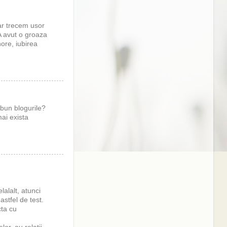
ar trecem usor
 A avut o groaza
nore, iubirea
 bun blogurile?
mai exista
lalalt, atunci
astfel de test.
cta cu