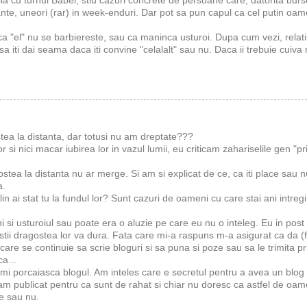
la cu turnul Babel, stiu cazuri concrete de persoane care, datorita bursel
ante, uneori (rar) in week-enduri. Dar pot sa pun capul ca cel putin oame
ca "el" nu se barbiereste, sau ca maninca usturoi. Dupa cum vezi, relatiil
 iti dai seama daca iti convine "celalalt" sau nu. Daca ii trebuie cuiva 
stea la distanta, dar totusi nu am dreptate???
 si nici macar iubirea lor in vazul lumii, eu criticam zahariselile gen "p
stea la distanta nu ar merge. Si am si explicat de ce, ca iti place sau n
a.
lin ai stat tu la fundul lor? Sunt cazuri de oameni cu care stai ani intregi s
ni si usturoiul sau poate era o aluzie pe care eu nu o inteleg. Eu in pos
stii dragostea lor va dura. Fata care mi-a raspuns m-a asigurat ca da (f
 care se continuie sa scrie bloguri si sa puna si poze sau sa le trimita pr
a...
a imi porcaiasca blogul. Am inteles care e secretul pentru a avea un blog ci
e-am publicat pentru ca sunt de rahat si chiar nu doresc ca astfel de oa
ce sau nu.