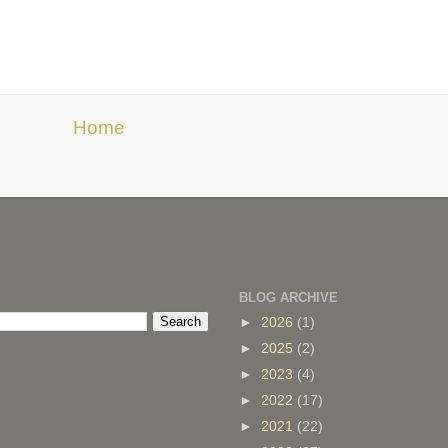
Home
BLOG ARCHIVE
►
2026
(1)
►
2025
(2)
►
2023
(4)
►
2022
(17)
►
2021
(22)