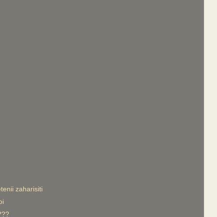
tenii zaharisiti
oi
???