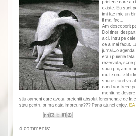
prietene care au 
existe. Eu sunt 
imi fac mie un bi
il mai fac...
Am descoperit pe 
Doi tineri despar
aici. Intru pe cel
ce a mai facut. L
jurnal...o agenda
erau puierile fata 
rezervata, scrie p
spun pui, am mai 
multe ori...e libi
spune cand va afl
cand vor trece pes
mentiune despre b
stiu oameni care aveau pretentii absolut fenomenale de la ce
stau pentru prima data impreuna??? Pana atunci enjoy.
EA
4 comments: