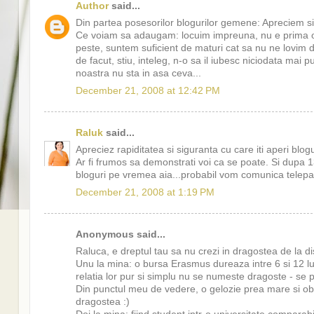
Author
said...
Din partea posesorilor blogurilor gemene: Apreciem sin
Ce voiam sa adaugam: locuim impreuna, nu e prima oar
peste, suntem suficient de maturi cat sa nu ne lovim de
de facut, stiu, inteleg, n-o sa il iubesc niciodata mai 
noastra nu sta in asa ceva...
December 21, 2008 at 12:42 PM
Raluk
said...
Apreciez rapiditatea si siguranta cu care iti aperi blog
Ar fi frumos sa demonstrati voi ca se poate. Si dupa 13 
bloguri pe vremea aia...probabil vom comunica telepat
December 21, 2008 at 1:19 PM
Anonymous said...
Raluca, e dreptul tau sa nu crezi in dragostea de la di
Unu la mina: o bursa Erasmus dureaza intre 6 si 12 luni.
relatia lor pur si simplu nu se numeste dragoste - se p
Din punctul meu de vedere, o gelozie prea mare si obse
dragostea :)