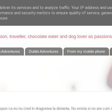
liver its services and to analyze traffic. Your IP address and u
rmance and security metrics to ensure quality of service, gene
buse.
on, traveller, chocolate eater and dog lover as passions
n Adventures
Dublin Adventures
From my mobile phone
 spun ca eu nu cred in dragostea la distanta. Nu exista si nu are cum