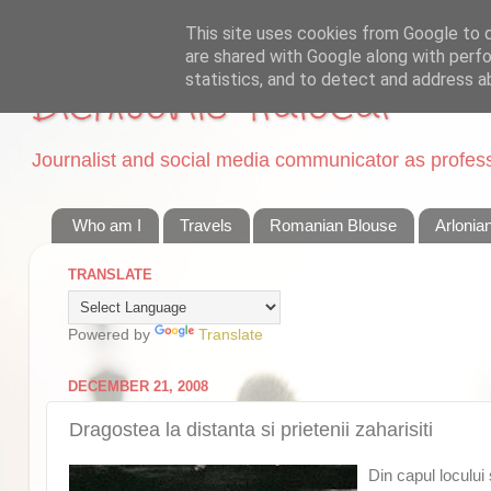
This site uses cookies from Google to de
are shared with Google along with perfo
statistics, and to detect and address a
Dichisurile Ralucai
Journalist and social media communicator as professi
Who am I
Travels
Romanian Blouse
Arlonia
TRANSLATE
Powered by
Translate
DECEMBER 21, 2008
Dragostea la distanta si prietenii zaharisiti
Din capul locului