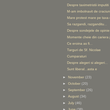
Despre taximetristii imputiti
M-am imbolnavit de craciune
Mare protest mare pe taxa 
Sa razgandi, razganditu...
Despre sondejele de opinie
Momente cheie din cariera p
Ce eroina as fi...
Targuri de Sf. Nicolae
Cumparaturi
Despre alegeri si alegeri...
Sunt liberal...asta e
►
November
(23)
►
October
(20)
►
September
(26)
►
August
(34)
►
July
(46)
►
June
(38)