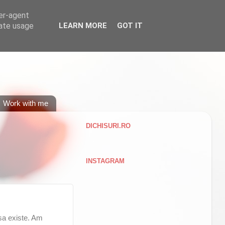
ser-agent
rate usage
LEARN MORE
GOT IT
Work with me
DICHISURI.RO
INSTAGRAM
 sa existe. Am