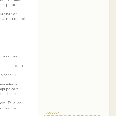
or, au relatii
nii pe care ii
e tinerilor
mai mult de trei-
rintesa mea,
u asta e, ca tu
i tot nu ii
t ma intrebam
apt pe care il
in telepatie,
tit. Te iei de
meni sa ma
facebook